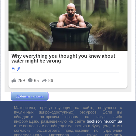
Добавить отзыв
Жушман Дмитрий
Материалы, присутствующие на сайте, получены с
публичных (широкодоступных) ресурсов. Если вы
обладаете авторским правом на какую либо
информацию, размещенную на сайте
booksonline.com.ua
и не согласны с её общедоступностью в будущем, то мы
согласны рассмотреть предложения по удалению
определенного материала, а также обсудить