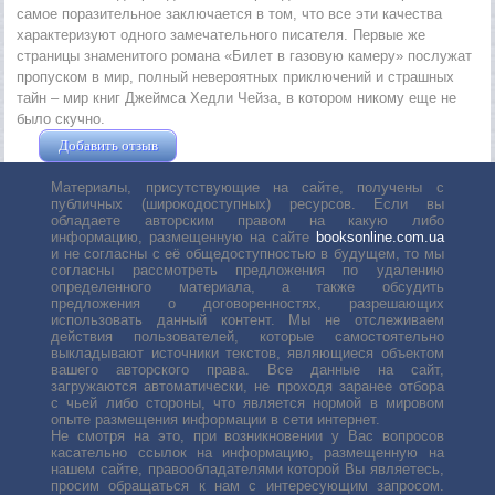
самое поразительное заключается в том, что все эти качества
характеризуют одного замечательного писателя. Первые же
страницы знаменитого романа «Билет в газовую камеру» послужат
пропуском в мир, полный невероятных приключений и страшных
тайн – мир книг Джеймса Хедли Чейза, в котором никому еще не
было скучно.
Добавить отзыв
Жушман Дмитрий
Материалы, присутствующие на сайте, получены с
публичных (широкодоступных) ресурсов. Если вы
обладаете авторским правом на какую либо
информацию, размещенную на сайте
booksonline.com.ua
и не согласны с её общедоступностью в будущем, то мы
согласны рассмотреть предложения по удалению
определенного материала, а также обсудить
предложения о договоренностях, разрешающих
использовать данный контент. Мы не отслеживаем
действия пользователей, которые самостоятельно
выкладывают источники текстов, являющиеся объектом
вашего авторского права. Все данные на сайт,
загружаются автоматически, не проходя заранее отбора
с чьей либо стороны, что является нормой в мировом
опыте размещения информации в сети интернет.
Не смотря на это, при возникновении у Вас вопросов
касательно ссылок на информацию, размещенную на
нашем сайте, правообладателями которой Вы являетесь,
просим обращаться к нам с интересующим запросом.