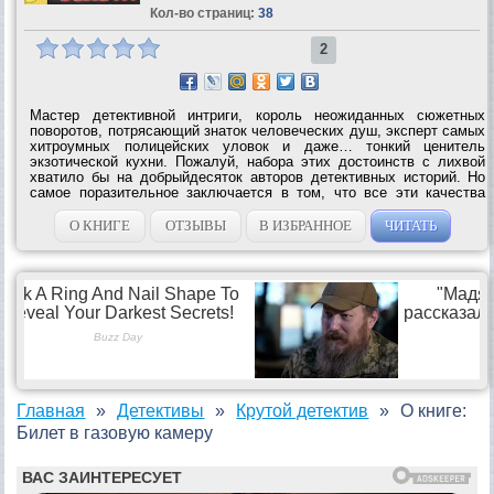
Кол-во страниц:
38
2
Мастер детективной интриги, король неожиданных сюжетных
поворотов, потрясающий знаток человеческих душ, эксперт самых
хитроумных полицейских уловок и даже… тонкий ценитель
экзотической кухни. Пожалуй, набора этих достоинств с лихвой
хватило бы на добрыйдесяток авторов детективных историй. Но
самое поразительное заключается в том, что все эти качества
характеризуют одного замечательного писателя. Первые же
страницы знаменитого...
О КНИГЕ
ОТЗЫВЫ
В ИЗБРАННОЕ
ЧИТАТЬ
Главная
Детективы
Крутой детектив
О книге:
Билет в газовую камеру