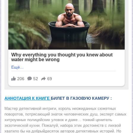
АННОТАЦИЯ К КНИГЕ
БИЛЕТ В ГАЗОВУЮ КАМЕРУ :
Мастер детективной интриги, король неожиданных сюжетных
поворотов, потрясающий знаток человеческих душ, эксперт самых
хитроумных полицейских уловок и даже… тонкий ценитель
экзотической кухни. Пожалуй, набора этих достоинств с лихвой
хватило бы на добрыйдесяток авторов детективных историй. Но