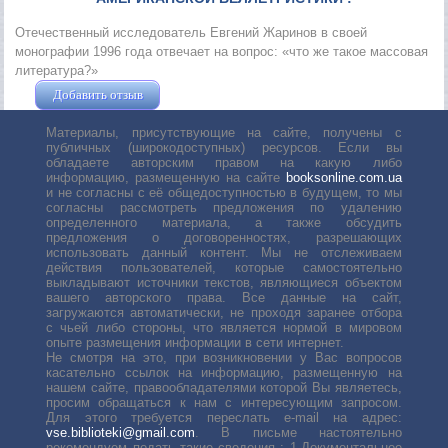
Отечественный исследователь Евгений Жаринов в своей
монографии 1996 года отвечает на вопрос: «что же такое массовая
литература?»
Добавить отзыв
Жушман Дмитрий
Материалы, присутствующие на сайте, получены с
публичных (широкодоступных) ресурсов. Если вы
обладаете авторским правом на какую либо
информацию, размещенную на сайте
booksonline.com.ua
и не согласны с её общедоступностью в будущем, то мы
согласны рассмотреть предложения по удалению
определенного материала, а также обсудить
предложения о договоренностях, разрешающих
использовать данный контент. Мы не отслеживаем
действия пользователей, которые самостоятельно
выкладывают источники текстов, являющиеся объектом
вашего авторского права. Все данные на сайт,
загружаются автоматически, не проходя заранее отбора
с чьей либо стороны, что является нормой в мировом
опыте размещения информации в сети интернет.
Не смотря на это, при возникновении у Вас вопросов
касательно ссылок на информацию, размещенную на
нашем сайте, правообладателями которой Вы являетесь,
просим обращаться к нам с интересующим запросом.
Для этого требуется переслать е-mail на адрес:
vse.biblioteki@gmail.com
. В письме настоятельно
рекомендуем подать такие сведения : 1.Документальное