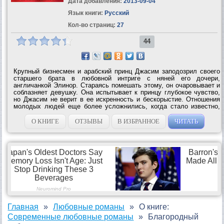
Дата добавления:
2013-09-04
Язык книги:
Русский
Кол-во страниц:
27
44
Крупный бизнесмен и арабский принц Джасим заподозрил своего
старшего брата в любовной интриге с няней его дочери,
англичанкой Элинор. Стараясь помешать этому, он очаровывает и
соблазняет девушку. Она испытывает к принцу глубокое чувство,
но Джасим не верит в ее искренность и бескорыстие. Отношения
молодых людей еще более усложнились, когда стало известно,
что Элинор ждет...
О КНИГЕ
ОТЗЫВЫ
В ИЗБРАННОЕ
ЧИТАТЬ
Главная
Любовные романы
О книге:
Современные любовные романы
Благородный