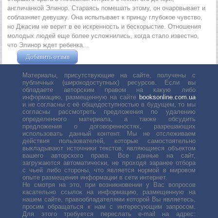
англичанкой Элинор. Стараясь помешать этому, он очаровывает и
соблазняет девушку. Она испытывает к принцу глубокое чувство,
но Джасим не верит в ее искренность и бескорыстие. Отношения
молодых людей еще более усложнились, когда стало известно,
что Элинор ждет ребенка…
Добавить отзыв
Жушман Дмитрий
Материалы, присутствующие на сайте, получены с
публичных (широкодоступных) ресурсов. Если вы
обладаете авторским правом на какую либо
информацию, размещенную на сайте
booksonline.com.ua
и не согласны с её общедоступностью в будущем, то мы
согласны рассмотреть предложения по удалению
определенного материала, а также обсудить
предложения о договоренностях, разрешающих
использовать данный контент. Мы не отслеживаем
действия пользователей, которые самостоятельно
выкладывают источники текстов, являющиеся объектом
вашего авторского права. Все данные на сайт,
загружаются автоматически, не проходя заранее отбора
с чьей либо стороны, что является нормой в мировом
опыте размещения информации в сети интернет.
Не смотря на это, при возникновении у Вас вопросов
касательно ссылок на информацию, размещенную на
нашем сайте, правообладателями которой Вы являетесь,
просим обращаться к нам с интересующим запросом.
Для этого требуется переслать е-mail на адрес: