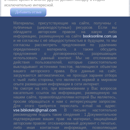
исключительно интересной.
Добавить отзыв
Жушман Дмитрий
Материалы, присутствующие на сайте, получены с
публичных (широкодоступных) ресурсов. Если вы
обладаете авторским правом на какую либо
информацию, размещенную на сайте
booksonline.com.ua
и не согласны с её общедоступностью в будущем, то мы
согласны рассмотреть предложения по удалению
определенного материала, а также обсудить
предложения о договоренностях, разрешающих
использовать данный контент. Мы не отслеживаем
действия пользователей, которые самостоятельно
выкладывают источники текстов, являющиеся объектом
вашего авторского права. Все данные на сайт,
загружаются автоматически, не проходя заранее отбора
с чьей либо стороны, что является нормой в мировом
опыте размещения информации в сети интернет.
Не смотря на это, при возникновении у Вас вопросов
касательно ссылок на информацию, размещенную на
нашем сайте, правообладателями которой Вы являетесь,
просим обращаться к нам с интересующим запросом.
Для этого требуется переслать е-mail на адрес:
vse.biblioteki@gmail.com
. В письме настоятельно
рекомендуем подать такие сведения : 1.Документальное
подтверждение ваших прав на материал, защищённый
авторским правом: отсканированный документ с печатью,
либо иная контактная информация, позволяющая