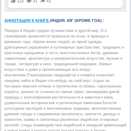
АННОТАЦИЯ К КНИГЕ
ИНДИЯ. ЮГ (КРОМЕ ГОА) :
Поездка в Индию сродни путешествию в другой мир. Его
своеобразие проявляется буквально во всем: в природе и
временах года, образе жизни людей, их яркой одежде,
драгоценных украшениях и кулинарных пристрастиях, традициях и
красочных праздниках в честь многочисленных богов, древнем
символизме, архитектуре и изобразительном искусстве, музыке и
танцах, литературе и кино, традиционной медицине, боевых
искусствах и даже в пропитывающих все вокруг
благовониях.Разнообразие ландшафтов и климата позволяет
каждому найти в Индии что-нибудь на свой вкус: отдых на
песчаных морских пляжах и тропических островах, горнолыжные
курорты, разные по сложности горные треки, заповедники дикой
природы с многообразием растительности и животного мира,
удивительные исторические и религиозные памятники.Богатое
культурное наследие и многовековые традиции, многочисленные
древние города и современные мегаполисы, крепости, дворцы и
мавзолеи, храмы и святилища различных индийских и мировых
религий, следы взаимодействия индийской и западной цивилизаций
в новое время и многое другое делают поездку в Индию