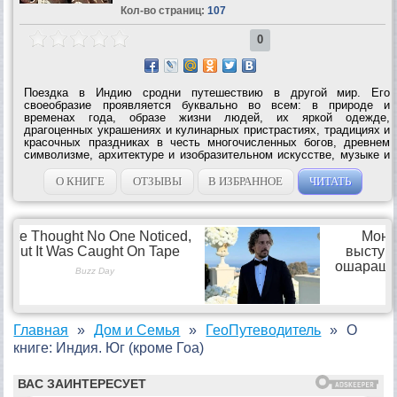
Кол-во страниц:
107
0
Поездка в Индию сродни путешествию в другой мир. Его
своеобразие проявляется буквально во всем: в природе и
временах года, образе жизни людей, их яркой одежде,
драгоценных украшениях и кулинарных пристрастиях, традициях и
красочных праздниках в честь многочисленных богов, древнем
символизме, архитектуре и изобразительном искусстве, музыке и
танцах, литературе и кино, традиционной медицине, боевых
искусствах и даже в пропитывающих...
О КНИГЕ
ОТЗЫВЫ
В ИЗБРАННОЕ
ЧИТАТЬ
Главная
Дом и Семья
ГеоПутеводитель
О
книге: Индия. Юг (кроме Гоа)