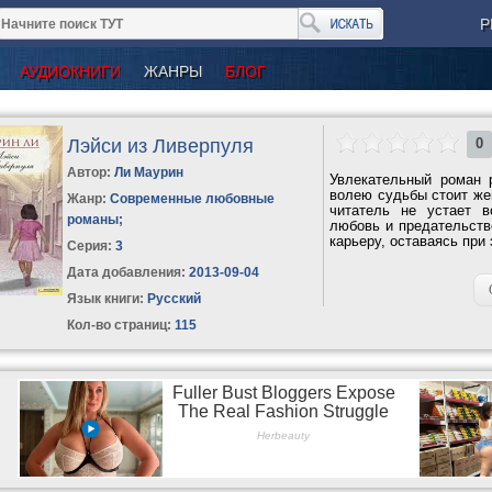
Р
АУДИОКНИГИ
ЖАНРЫ
БЛОГ
Лэйси из Ливерпуля
0
Автор:
Ли Маурин
Увлекательный роман 
волею судьбы стоит же
Жанр:
Современные любовные
читатель не устает в
романы
;
любовь и предательство
карьеру, оставаясь при
Серия:
3
Дата добавления:
2013-09-04
Язык книги:
Русский
Кол-во страниц:
115