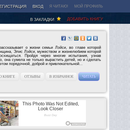
ЕГИСТРАЦИЯ
ВХОД
Я ЧИТАЮ!
МОЙ ПРОФИЛЬ
ДОБАВИТЬ КНИГУ
В ЗАКЛАДКИ
рассказывает о жизни семьи Лэйси, во главе которой
нщина, Элис Лэйси, мужеством и жизнелюбием которой
осхищаться. Пройдя через многие испытания, узнав
, она сумела не только вырастить детей, но и сделать
 этом порядочной, доброй и привлекательной...
О КНИГЕ
ОТЗЫВЫ
В ИЗБРАННОЕ
ЧИТАТЬ