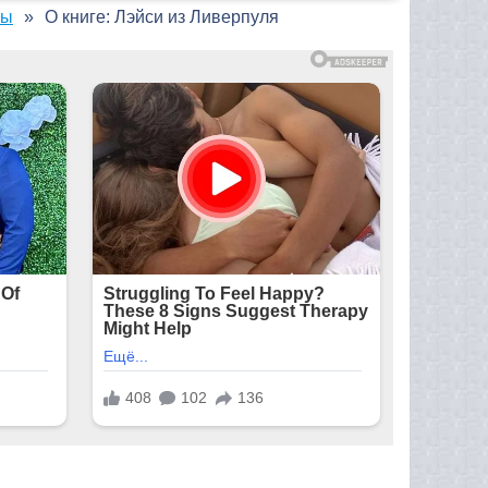
ны
О книге: Лэйси из Ливерпуля