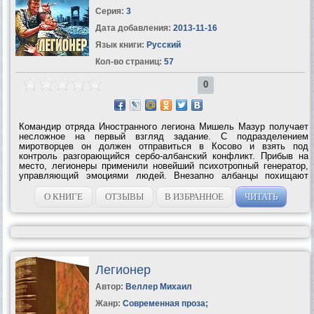
Серия:
3
Дата добавления:
2013-11-16
Язык книги:
Русский
Кол-во страниц:
57
0
Командир отряда Иностранного легиона Мишель Мазур получает
несложное на первый взгляд задание. С подразделением
миротворцев он должен отправиться в Косово и взять под
контроль разгорающийся сербо-албанский конфликт. Прибыв на
место, легионеры применили новейший психотропный генератор,
управляющий эмоциями людей. Внезапно албанцы похищают
бойца из отряда Мазура и в качестве выкупа требуют уникальный
генератор, но бывший...
О КНИГЕ
ОТЗЫВЫ
В ИЗБРАННОЕ
ЧИТАТЬ
Легионер
Автор:
Веллер Михаил
Жанр:
Современная проза
;