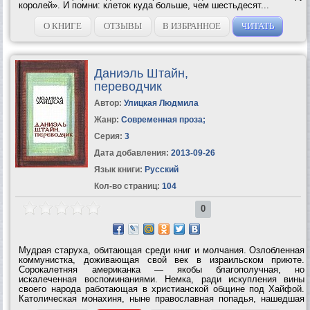
королей». И помни: клеток куда больше, чем шестьдесят...
О КНИГЕ
ОТЗЫВЫ
В ИЗБРАННОЕ
ЧИТАТЬ
Даниэль Штайн,
переводчик
Автор:
Улицкая Людмила
Жанр:
Современная проза
;
Серия:
3
Дата добавления:
2013-09-26
Язык книги:
Русский
Кол-во страниц:
104
0
Мудрая старуха, обитающая среди книг и молчания. Озлобленная
коммунистка, доживающая свой век в израильском приюте.
Сорокалетняя американка — якобы благополучная, но
искалеченная воспоминаниями. Немка, ради искупления вины
своего народа работающая в христианской общине под Хайфой.
Католическая монахиня, ныне православная попадья, нашедшая
себя на Святой земле. Израильский радикал, неуравновешенный