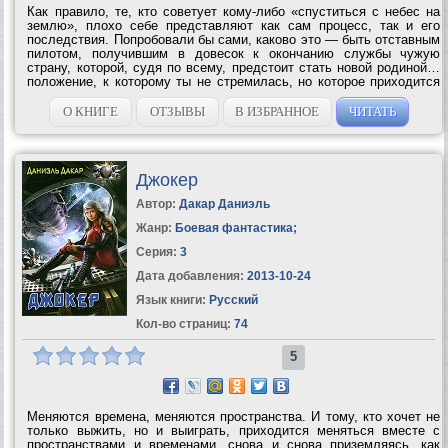
Как правило, те, кто советует кому-либо «спуститься с небес на
землю», плохо себе представляют как сам процесс, так и его
последствия. Попробовали бы сами, каково это — быть отставным
пилотом, получившим в довесок к окончанию службы чужую
страну, которой, судя по всему, предстоит стать новой родиной…
положение, к которому ты не стремилась, но которое приходится
принимать со всеми обязанностями и ответственностью,
вытекающими из...
О КНИГЕ
ОТЗЫВЫ
В ИЗБРАННОЕ
ЧИТАТЬ
Джокер
Автор:
Дакар Даниэль
Жанр:
Боевая фантастика
;
Серия:
3
Дата добавления:
2013-10-24
Язык книги:
Русский
Кол-во страниц:
74
5
Меняются времена, меняются пространства. И тому, кто хочет не
только выжить, но и выиграть, приходится меняться вместе с
пространствами и временами, снова и снова приземляясь, как