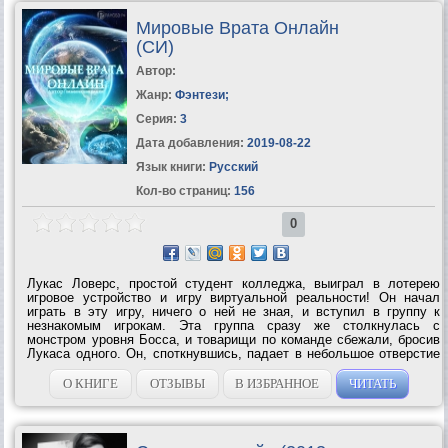
Мировые Врата Онлайн
(СИ)
Автор:
Жанр:
Фэнтези
;
Серия:
3
Дата добавления:
2019-08-22
Язык книги:
Русский
Кол-во страниц:
156
0
Лукас Ловерс, простой студент колледжа, выиграл в лотерею
игровое устройство и игру виртуальной реальности! Он начал
играть в эту игру, ничего о ней не зная, и вступил в группу к
незнакомым игрокам. Эта группа сразу же столкнулась с
монстром уровня Босса, и товарищи по команде сбежали, бросив
Лукаса одного. Он, споткнувшись, падает в небольшое отверстие
и спасается от Босса, однако, умудряется застрять в этой
пещере! Да еще и не...
О КНИГЕ
ОТЗЫВЫ
В ИЗБРАННОЕ
ЧИТАТЬ