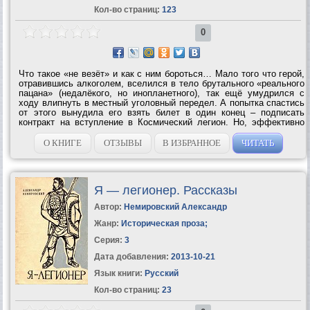
Кол-во страниц:
123
0
Что такое «не везёт» и как с ним бороться… Мало того что герой,
отравившись алкоголем, вселился в тело брутального «реального
пацана» (недалёкого, но инопланетного), так ещё умудрился с
ходу влипнуть в местный уголовный передел. А попытка спастись
от этого вынудила его взять билет в один конец – подписать
контракт на вступление в Космический легион. Но, эффективно
используя удачное сочетание собственной фантазии и смекалки...
О КНИГЕ
ОТЗЫВЫ
В ИЗБРАННОЕ
ЧИТАТЬ
Я — легионер. Рассказы
Автор:
Немировский Александр
Жанр:
Историческая проза
;
Серия:
3
Дата добавления:
2013-10-21
Язык книги:
Русский
Кол-во страниц:
23