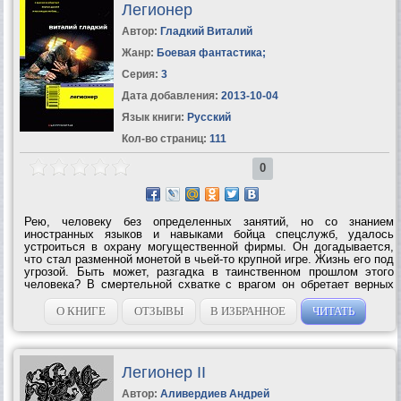
Легионер
Автор:
Гладкий Виталий
Жанр:
Боевая фантастика
;
Серия:
3
Дата добавления:
2013-10-04
Язык книги:
Русский
Кол-во страниц:
111
0
Рею, человеку без определенных занятий, но со знанием
иностранных языков и навыками бойца спецслужб, удалось
устроиться в охрану могущественной фирмы. Он догадывается,
что стал разменной монетой в чьей-то крупной игре. Жизнь его под
угрозой. Быть может, разгадка в таинственном прошлом этого
человека? В смертельной схватке с врагом он обретает верных
друзей и настоящую любовь…...
О КНИГЕ
ОТЗЫВЫ
В ИЗБРАННОЕ
ЧИТАТЬ
Легионер II
Автор:
Аливердиев Андрей