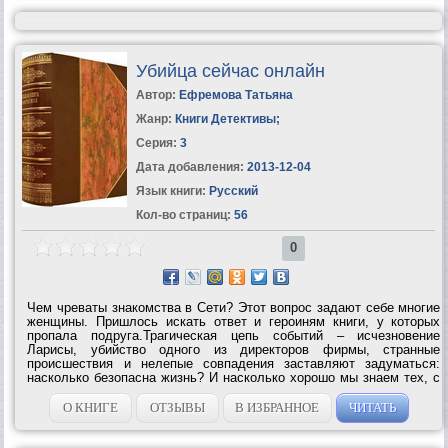
Убийца сейчас онлайн
Автор:
Ефремова Татьяна
Жанр:
Книги Детективы
;
Серия:
3
Дата добавления:
2013-12-04
Язык книги:
Русский
Кол-во страниц:
56
0
Чем чреваты знакомства в Сети? Этот вопрос задают себе многие
женщины. Пришлось искать ответ и героиням книги, у которых
пропала подруга.Трагическая цепь событий – исчезновение
Ларисы, убийство одного из директоров фирмы, странные
происшествия и нелепые совпадения заставляют задуматься:
насколько безопасна жизнь? И насколько хорошо мы знаем тех, с
кем проводим все рабочее время на сжатом пространстве
обычного офиса? Жизнь резко...
О КНИГЕ
ОТЗЫВЫ
В ИЗБРАННОЕ
ЧИТАТЬ