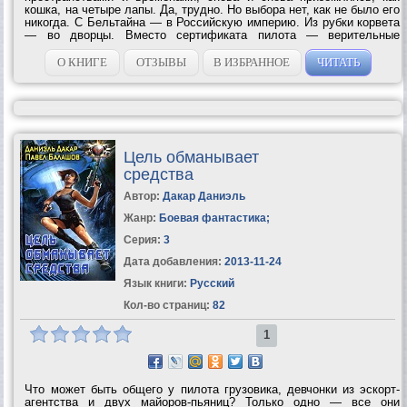
кошка, на четыре лапы. Да, трудно. Но выбора нет, как не было его
никогда. С Бельтайна — в Российскую империю. Из рубки корвета
— во дворцы. Вместо сертификата пилота — верительные
грамоты посла. Минус погоны — плюс новое имя. Минус
определенность — плюс...
О КНИГЕ
ОТЗЫВЫ
В ИЗБРАННОЕ
ЧИТАТЬ
Цель обманывает
средства
Автор:
Дакар Даниэль
Жанр:
Боевая фантастика
;
Серия:
3
Дата добавления:
2013-11-24
Язык книги:
Русский
Кол-во страниц:
82
1
Что может быть общего у пилота грузовика, девчонки из эскорт-
агентства и двух майоров-пьяниц? Только одно — все они