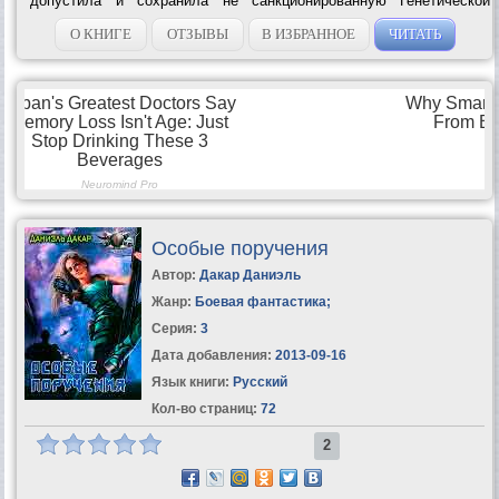
допустила и сохранила не санкционированную Генетической
службой беременность от безвестного чужака — то попробуй-ка,
докажи...
О КНИГЕ
ОТЗЫВЫ
В ИЗБРАННОЕ
ЧИТАТЬ
Особые поручения
Автор:
Дакар Даниэль
Жанр:
Боевая фантастика
;
Серия:
3
Дата добавления:
2013-09-16
Язык книги:
Русский
Кол-во страниц:
72
2