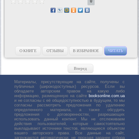
0
О КНИГЕ
ОТЗЫВЫ
В ИЗБРАННОЕ
ЧИТАТЬ
Вперед
Материалы, присутствующие на сайте, получены с
публичных (широкодоступных) ресурсов. Если вы
обладаете авторским правом на какую либо
информацию, размещенную на сайте
booksonline.com.ua
и не согласны с её общедоступностью в будущем, то мы
согласны рассмотреть предложения по удалению
определенного материала, а также обсудить
предложения о договоренностях, разрешающих
использовать данный контент. Мы не отслеживаем
действия пользователей, которые самостоятельно
выкладывают источники текстов, являющиеся объектом
вашего авторского права. Все данные на сайт,
загружаются автоматически, не проходя заранее отбора