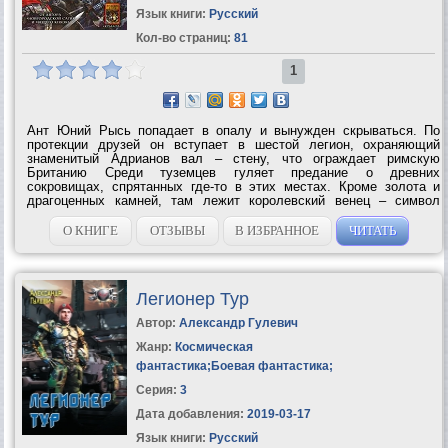
Язык книги:
Русский
Кол-во страниц:
81
1
Ант Юний Рысь попадает в опалу и вынужден скрываться. По
протекции друзей он вступает в шестой легион, охраняющий
знаменитый Адрианов вал – стену, что ограждает римскую
Британию Среди туземцев гуляет предание о древних
сокровищах, спрятанных где-то в этих местах. Кроме золота и
драгоценных камней, там лежит королевский венец – символ
неограниченной власти над всеми племенами бриттов. А еще в
этих краях происходят очень...
О КНИГЕ
ОТЗЫВЫ
В ИЗБРАННОЕ
ЧИТАТЬ
Легионер Тур
Автор:
Александр Гулевич
Жанр:
Космическая
фантастика
;
Боевая фантастика
;
Серия:
3
Дата добавления:
2019-03-17
Язык книги:
Русский