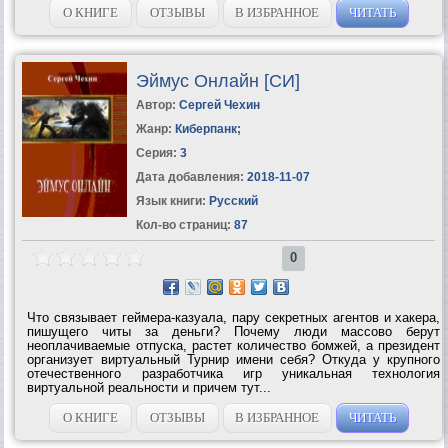
О КНИГЕ
ОТЗЫВЫ
В ИЗБРАННОЕ
ЧИТАТЬ
Эймус Онлайн [СИ]
Автор:
Сергей Чехин
Жанр:
Киберпанк
;
Серия:
3
Дата добавления:
2018-11-07
Язык книги:
Русский
Кол-во страниц:
87
0
Что связывает геймера-казуала, пару секретных агентов и хакера,
пишущего читы за деньги? Почему люди массово берут
неоплачиваемые отпуска, растет количество бомжей, а президент
организует виртуальный Турнир имени себя? Откуда у крупного
отечественного разработчика игр уникальная технология
виртуальной реальности и причем тут...
О КНИГЕ
ОТЗЫВЫ
В ИЗБРАННОЕ
ЧИТАТЬ