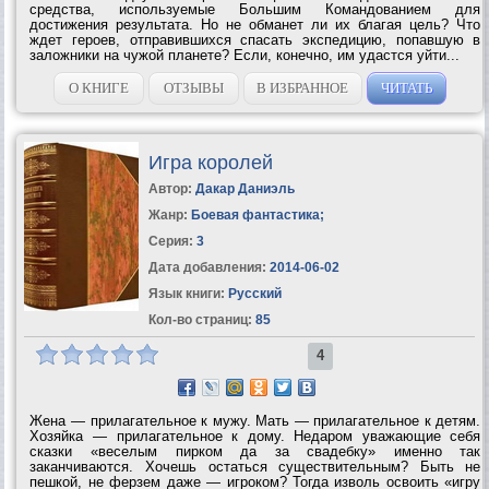
средства, используемые Большим Командованием для
достижения результата. Но не обманет ли их благая цель? Что
ждет героев, отправившихся спасать экспедицию, попавшую в
заложники на чужой планете? Если, конечно, им удастся уйти...
О КНИГЕ
ОТЗЫВЫ
В ИЗБРАННОЕ
ЧИТАТЬ
Игра королей
Автор:
Дакар Даниэль
Жанр:
Боевая фантастика
;
Серия:
3
Дата добавления:
2014-06-02
Язык книги:
Русский
Кол-во страниц:
85
4
Жена — прилагательное к мужу. Мать — прилагательное к детям.
Хозяйка — прилагательное к дому. Недаром уважающие себя
сказки «веселым пирком да за свадебку» именно так
заканчиваются. Хочешь остаться существительным? Быть не
пешкой, не ферзем даже — игроком? Тогда изволь освоить «игру