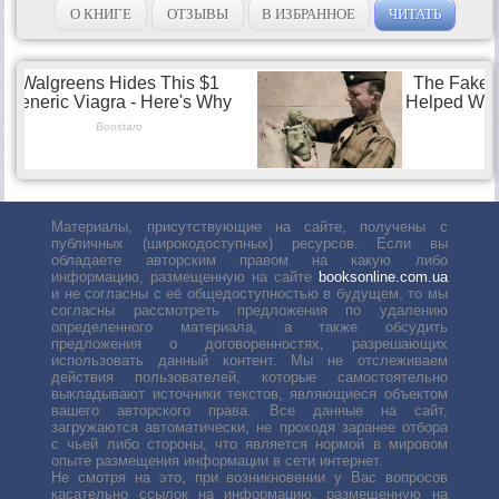
испугается, а замрет...
О КНИГЕ
ОТЗЫВЫ
В ИЗБРАННОЕ
ЧИТАТЬ
Материалы, присутствующие на сайте, получены с
публичных (широкодоступных) ресурсов. Если вы
обладаете авторским правом на какую либо
информацию, размещенную на сайте
booksonline.com.ua
и не согласны с её общедоступностью в будущем, то мы
согласны рассмотреть предложения по удалению
определенного материала, а также обсудить
предложения о договоренностях, разрешающих
использовать данный контент. Мы не отслеживаем
действия пользователей, которые самостоятельно
выкладывают источники текстов, являющиеся объектом
вашего авторского права. Все данные на сайт,
загружаются автоматически, не проходя заранее отбора
с чьей либо стороны, что является нормой в мировом
опыте размещения информации в сети интернет.
Не смотря на это, при возникновении у Вас вопросов
касательно ссылок на информацию, размещенную на