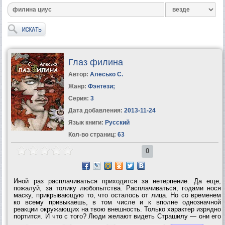
Глаз филина
Автор:
Алесько С.
Жанр:
Фэнтези
;
Серия:
3
Дата добавления:
2013-11-24
Язык книги:
Русский
Кол-во страниц:
63
0
Иной раз расплачиваться приходится за нетерпение. Да еще,
пожалуй, за толику любопытства. Расплачиваться, годами нося
маску, прикрывающую то, что осталось от лица. Но со временем
ко всему привыкаешь, в том числе и к вполне однозначной
реакции окружающих на твою внешность. Только характер изрядно
портится. И что с того? Люди желают видеть Страшилу — они его
и получат. А если случайно столкнешься с девицей, которая не