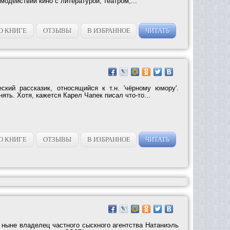
модействии кино с литературой, театром,...
О КНИГЕ
ОТЗЫВЫ
В ИЗБРАННОЕ
ЧИТАТЬ
кий рассказик, относящийся к т.н. 'чёрному юмору'.
ять. Хотя, кажется Карел Чапек писал что-то...
О КНИГЕ
ОТЗЫВЫ
В ИЗБРАННОЕ
ЧИТАТЬ
 ныне владелец частного сыскного агентства Натаниэль