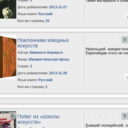
Серия:
3
также материалы о взаи
Дата добавления:
2013-11-27
Язык книги:
Русский
Кол-во страниц:
20
Поклонники изящных
0
искусств
Небольшой юмористичес
Автор:
Кимоното Херовато
Европейцам этого не пон
Жанр:
Юмористическая проза
;
Серия:
3
Дата добавления:
2013-11-28
Язык книги:
Русский
Кол-во страниц:
2
Побег из «Школы
0
искусств»
Бывший полицейский, а