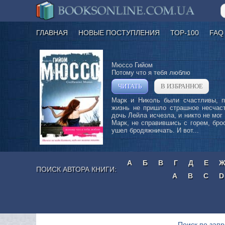
ГЛАВНАЯ
НОВЫЕ ПОСТУПЛЕНИЯ
ТОР-100
FAQ
Мюссо Гийом
Потому что я тебя люблю
ЧИТАТЬ
В ИЗБРАННОЕ
»
Марк и Николь были счастливы, п
жизнь не пришло страшное несчас
дочь Лейла исчезла, и никто не мог 
Марк, не справившись с горем, бро
ушел бродяжничать. И вот...
А
Б
В
Г
Д
Е
ПОИСК АВТОРА КНИГИ:
A
B
C
D
Поиск по запр