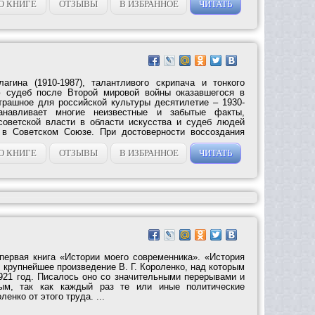
О КНИГЕ
ОТЗЫВЫ
В ИЗБРАННОЕ
ЧИТАТЬ
агина (1910-1987), талантливого скрипача и тонкого
ю судеб после Второй мировой войны оказавшегося в
трашное для российской культуры десятилетие – 1930-
танавливает многие неизвестные и забытые факты,
советской власти в области искусства и судеб людей
 в Советском Союзе. При достоверности воссоздания
О КНИГЕ
ОТЗЫВЫ
В ИЗБРАННОЕ
ЧИТАТЬ
первая книга «Истории моего современника». «История
крупнейшее произведение В. Г. Короленко, над которым
1921 год. Писалось оно со значительными перерывами и
ным, так как каждый раз те или иные политические
енко от этого труда. ...