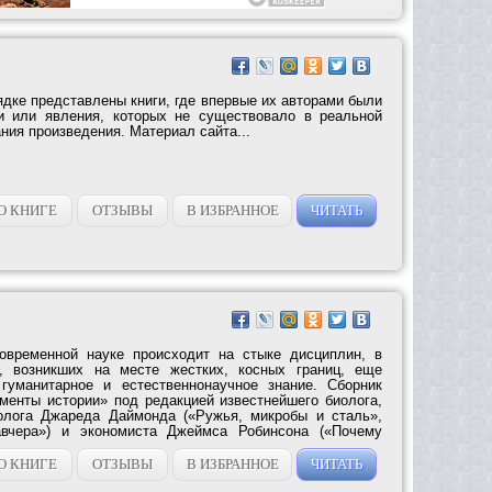
дке представлены книги, где впервые их авторами были
и или явления, которых не существовало в реальной
ния произведения. Материал сайта...
О КНИГЕ
ОТЗЫВЫ
В ИЗБРАННОЕ
ЧИТАТЬ
овременной науке происходит на стыке дисциплин, в
, возникших на месте жестких, косных границ, еще
гуманитарное и естественнонаучное знание. Сборник
менты истории» под редакцией известнейшего биолога,
ролога Джареда Даймонда («Ружья, микробы и сталь»,
авчера») и экономиста Джеймса Робинсона («Почему
О КНИГЕ
ОТЗЫВЫ
В ИЗБРАННОЕ
ЧИТАТЬ