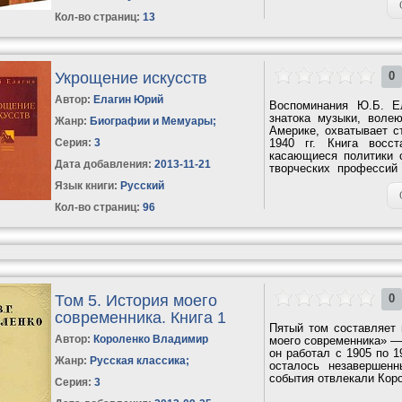
Кол-во страниц:
13
Укрощение искусств
0
Автор:
Елагин Юрий
Воспоминания Ю.Б. Ел
знатока музыки, воле
Жанр:
Биографии и Мемуары
;
Америке, охватывает с
Серия:
3
1940 гг. Книга восс
касающиеся политики 
Дата добавления:
2013-11-21
творческих профессий
мрачной атмосферы...
Язык книги:
Русский
Кол-во страниц:
96
Том 5. История моего
0
современника. Книга 1
Пятый том составляет 
Автор:
Короленко Владимир
моего современника» — 
он работал с 1905 по 
Жанр:
Русская классика
;
осталось незавершен
события отвлекали Корол
Серия:
3