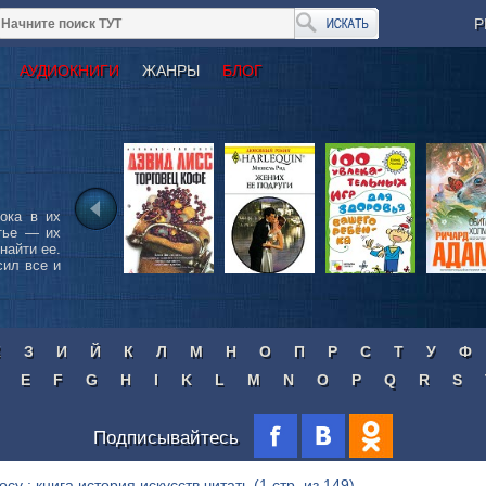
Р
АУДИОКНИГИ
ЖАНРЫ
БЛОГ
ока в их
тье — их
найти ее.
сил все и
Ж
З
И
Й
К
Л
М
Н
О
П
Р
С
Т
У
Ф
E
F
G
H
I
K
L
M
N
O
P
Q
R
S
Подписывайтесь
осу : книга история искусств читать
(1 стр. из 149)