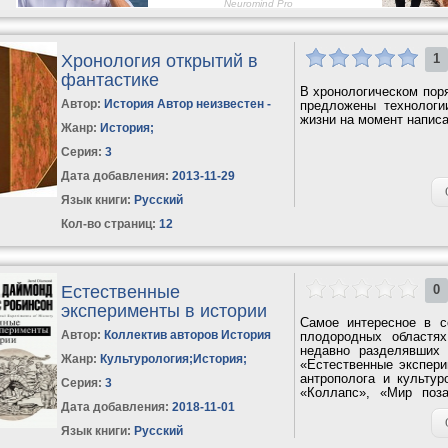
Хронология открытий в
1
фантастике
В хронологическом поря
Автор:
История Автор неизвестен -
предложены технологи
жизни на момент написа
Жанр:
История
;
Серия:
3
Дата добавления:
2013-11-29
Язык книги:
Русский
Кол-во страниц:
12
Естественные
0
эксперименты в истории
Самое интересное в с
Автор:
Коллектив авторов История
плодородных областях
недавно разделявших 
Жанр:
Культурология
;
История
;
«Естественные экспери
антрополога и культу
Серия:
3
«Коллапс», «Мир поз
одни...
Дата добавления:
2018-11-01
Язык книги:
Русский