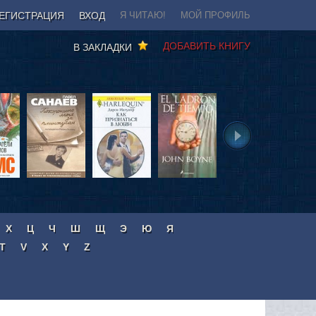
ЕГИСТРАЦИЯ
ВХОД
Я ЧИТАЮ!
МОЙ ПРОФИЛЬ
ДОБАВИТЬ КНИГУ
В ЗАКЛАДКИ
Х
Ц
Ч
Ш
Щ
Э
Ю
Я
T
V
X
Y
Z