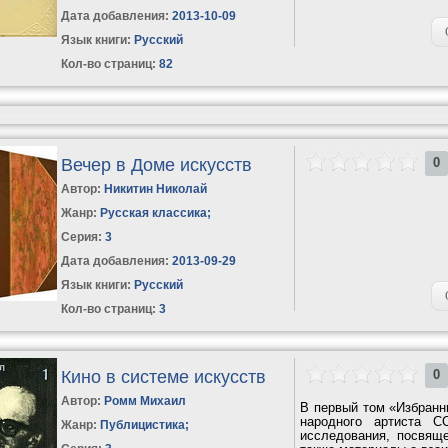
Дата добавления:
2013-10-09
Язык книги:
Русский
Кол-во страниц:
82
Вечер в Доме искусств
0
Автор:
Никитин Николай
Жанр:
Русская классика
;
Серия:
3
Дата добавления:
2013-09-29
Язык книги:
Русский
Кол-во страниц:
3
Кино в системе искусств
0
Автор:
Ромм Михаил
В первый том «Избранн
народного артиста 
Жанр:
Публицистика
;
исследования, посвяще