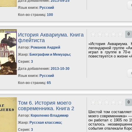
Дата добавления:
2013-09-25
Язык книги:
Русский
Кол-во страниц:
100
История Аквариума. Книга
0
флейтиста
«История Аквариума. 
Автор:
Романов Андрей
легендарной группе «А
играл в группе в 70-е
Жанр:
Биографии и Мемуары
;
повествуется о жизни «
Серия:
3
Дата добавления:
2013-10-30
Язык книги:
Русский
Кол-во страниц:
65
Том 6. История моего
0
современника. Книга 2
Шестой том составляет
Автор:
Короленко Владимир
моего современника» — 
он работал с 1905 по 
Жанр:
Русская классика
;
осталось незавершен
события отвлекали Корол
Серия:
3