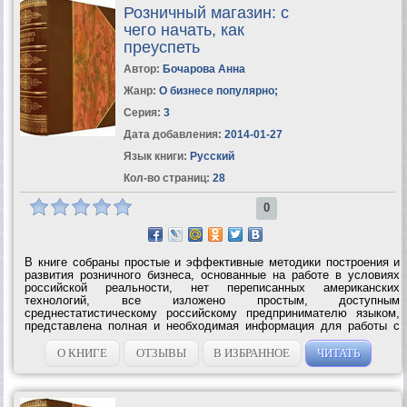
Розничный магазин: с
чего начать, как
преуспеть
Автор:
Бочарова Анна
Жанр:
О бизнесе популярно
;
Серия:
3
Дата добавления:
2014-01-27
Язык книги:
Русский
Кол-во страниц:
28
0
В книге собраны простые и эффективные методики построения и
развития розничного бизнеса, основанные на работе в условиях
российской реальности, нет переписанных американских
технологий, все изложено простым, доступным
среднестатистическому российскому предпринимателю языком,
представлена полная и необходимая информация для работы с
товарами в разном ценовом сегменте.Автор рассматривает самые
важные вопросы открытия...
О КНИГЕ
ОТЗЫВЫ
В ИЗБРАННОЕ
ЧИТАТЬ