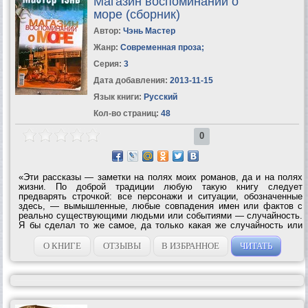
Магазин воспоминаний о
море (сборник)
Автор:
Чэнь Мастер
Жанр:
Современная проза
;
Серия:
3
Дата добавления:
2013-11-15
Язык книги:
Русский
Кол-во страниц:
48
0
«Эти рассказы — заметки на полях моих романов, да и на полях
жизни. По доброй традиции любую такую книгу следует
предварять строчкой: все персонажи и ситуации, обозначенные
здесь, — вымышленные, любые совпадения имен или фактов с
реально существующими людьми или событиями — случайность.
Я бы сделал то же самое, да только какая же случайность или
совпадение. Всё правда. Или почти всё.» Мастер Чэнь ...
О КНИГЕ
ОТЗЫВЫ
В ИЗБРАННОЕ
ЧИТАТЬ