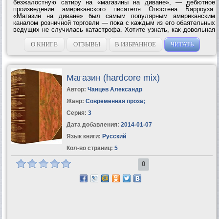
безжалостную сатиру на «магазины на диване», — дебютное
произведение американского писателя Огюстена Барроуза.
«Магазин на диване» был самым популярным американским
каналом розничной торговли — пока с каждым из его обаятельных
ведущих не случилась катастрофа. Хотите узнать, как довольная
жизнью звезда экрана Пегги Джин Смайт превратилась в
алкоголичку и наркоманку,...
О КНИГЕ
ОТЗЫВЫ
В ИЗБРАННОЕ
ЧИТАТЬ
Магазин (hardcore mix)
Автор:
Чанцев Александр
Жанр:
Современная проза
;
Серия:
3
Дата добавления:
2014-01-07
Язык книги:
Русский
Кол-во страниц:
5
0