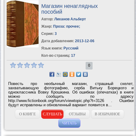
Магазин ненаглядных
пособий
Автор:
Лиханов Альберт
Жанр:
Проза: прочее
;
Серия:
3
Дата добавления:
2013-12-06
Язык книги:
Русский
Кол-во страниц:
17
0
Повесть про необычный магазин, страшный скелет,
захватывающую фотографию, серба Витьку Борецкого и
одноклассника Вовку Крошкина. Об ошибках (опечатках) в книге
можно сообщить по адресу
http://www.fictionbook.org/forum/viewtopic.php?t=3126 . Ошибки
будут исправлены и обновленный вариант появится в...
О КНИГЕ
СЛУШАТЬ
ОТЗЫВЫ
В ИЗБРАННОЕ
ЧИТАТЬ