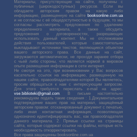
Материалы, присутствующие на сайте, получены с
публичных (широкодоступных) ресурсов. Если вы
обладаете авторским правом на какую либо
информацию, размещенную на сайте
booksonline.com.ua
и не согласны с её общедоступностью в будущем, то мы
согласны рассмотреть предложения по удалению
определенного материала, а также обсудить
предложения о договоренностях, разрешающих
использовать данный контент. Мы не отслеживаем
действия пользователей, которые самостоятельно
выкладывают источники текстов, являющиеся объектом
вашего авторского права. Все данные на сайт,
загружаются автоматически, не проходя заранее отбора
с чьей либо стороны, что является нормой в мировом
опыте размещения информации в сети интернет.
Не смотря на это, при возникновении у Вас вопросов
касательно ссылок на информацию, размещенную на
нашем сайте, правообладателями которой Вы являетесь,
просим обращаться к нам с интересующим запросом.
Для этого требуется переслать е-mail на адрес:
vse.biblioteki@gmail.com
. В письме настоятельно
рекомендуем подать такие сведения : 1.Документальное
подтверждение ваших прав на материал, защищённый
авторским правом: отсканированный документ с печатью,
либо иная контактная информация, позволяющая
однозначно идентифицировать вас, как правообладателя
данного материала. 2. Прямые ссылки на страницы
сайта, которые содержат ссылки на файлы, которые есть
необходимость откорректировать.
Все права защищенны booksonline.com.ua