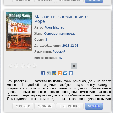
Магазин воспоминаний о
море
Автор:
Чэнь Мастер
Жанр:
Современная проза
;
Серия:
3
Дата добавления:
2013-12-01
Язык книги:
Русский
Кол-во страниц:
47
0
Эти рассказы — заметки на полях моих романов, да и на полях
жизни. По доброй традиции любую такую книгу следует
предварять строчкой: все персонажи и ситуации, обозначенные
здесь, — вымышленные, любые совпадения имен или фактов с
реально существующими людьми или событиями — случайность.
Я бы сделал то же самое, да только какая же случайность или
совпадение. Всё правда. Или почти всё. Мастер...
О КНИГЕ
ОТЗЫВЫ
В ИЗБРАННОЕ
ЧИТАТЬ