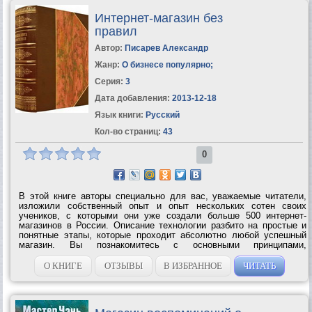
Интернет-магазин без
правил
Автор:
Писарев Александр
Жанр:
О бизнесе популярно
;
Серия:
3
Дата добавления:
2013-12-18
Язык книги:
Русский
Кол-во страниц:
43
0
В этой книге авторы специально для вас, уважаемые читатели,
изложили собственный опыт и опыт нескольких сотен своих
учеников, с которыми они уже создали больше 500 интернет-
магазинов в России. Описание технологии разбито на простые и
понятные этапы, которые проходит абсолютно любой успешный
магазин. Вы познакомитесь с основными принципами,
позволяющими построить свой бизнес наиболее быстро и с
вложениями, которые может позволить...
О КНИГЕ
ОТЗЫВЫ
В ИЗБРАННОЕ
ЧИТАТЬ