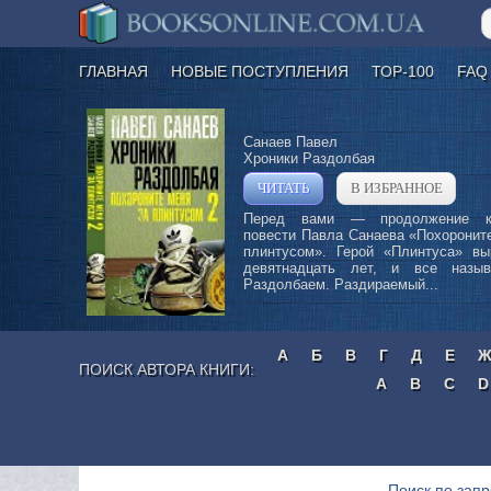
ГЛАВНАЯ
НОВЫЕ ПОСТУПЛЕНИЯ
ТОР-100
FAQ
Санаев Павел
Хроники Раздолбая
ЧИТАТЬ
В ИЗБРАННОЕ
»
Перед вами — продолжение ку
повести Павла Санаева «Похоронит
плинтусом». Герой «Плинтуса» вы
девятнадцать лет, и все назы
Раздолбаем. Раздираемый...
А
Б
В
Г
Д
Е
ПОИСК АВТОРА КНИГИ:
A
B
C
D
Поиск по запр