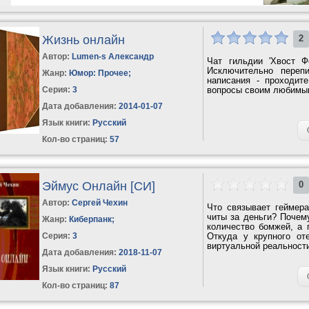
Жизнь онлайн
2
Автор:
Lumen-s Александр
Чат гильдии 'Хвост Ф
Исключительно переп
Жанр:
Юмор: Прочее
;
написания - проходит
Серия:
3
вопросы своим любимым
Дата добавления:
2014-01-07
Язык книги:
Русский
Кол-во страниц:
57
Эймус Онлайн [СИ]
0
Автор:
Сергей Чехин
Что связывает геймера
читы за деньги? Почем
Жанр:
Киберпанк
;
количество бомжей, а 
Серия:
3
Откуда у крупного оте
виртуальной реальности 
Дата добавления:
2018-11-07
Язык книги:
Русский
Кол-во страниц:
87