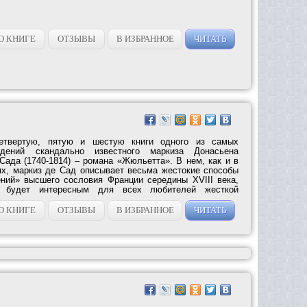
О КНИГЕ
ОТЗЫВЫ
В ИЗБРАННОЕ
ЧИТАТЬ
етвертую, пятую и шестую книги одного из самых
едений скандально известного маркиза Донасьена
ада (1740-1814) – романа «Жюльетта». В нем, как и в
ях, маркиз де Сад описывает весьма жестокие способы
ний» высшего сословия Франции середины XVIII века,
е будет интересным для всех любителей жесткой
О КНИГЕ
ОТЗЫВЫ
В ИЗБРАННОЕ
ЧИТАТЬ