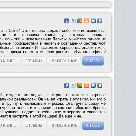
ва в Сети? Этот вопрос задают себе многие женщины.
ответ и героиням книги, у которых пропала
пь событий – исчезновение Ларисы, убийство одного из
анные происшествия и нелепые совпадения заставляют
 безопасна жизнь? И насколько хорошо мы знаем тех, с
очее время на сжатом пространстве обычного офиса?
О КНИГЕ
ОТЗЫВЫ
В ИЗБРАННОЕ
ЧИТАТЬ
ой студент колледжа, выиграл в лотерею игровое
альной реальности! Он начал играть в эту игру, ничего о
л в группу к незнакомым игрокам. Эта группа сразу же
 уровня Босса, и товарищи по команде сбежали, бросив
откнувшись, падает в небольшое отверстие и спасается
яется застрять в этой пещере! Да еще и не...
О КНИГЕ
ОТЗЫВЫ
В ИЗБРАННОЕ
ЧИТАТЬ