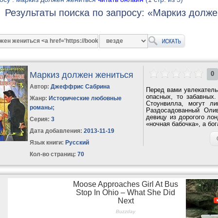
Результаты поиска по запросу: «Маркиз долж
Маркиз должен жениться
0
Автор:
Джеффрис Сабрина
Перед вами увлекатель
опасных, то забавных
Жанр:
Исторические любовные
Стоунвилла, могут л
романы
;
Раздосадованный Олив
девицу из дорогого л
Серия:
3
«ночная бабочка», а бо
Дата добавления:
2013-11-19
Язык книги:
Русский
Кол-во страниц:
70