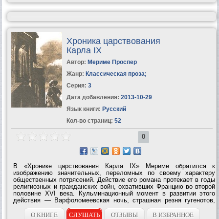
Хроника царствования
Карла IX
Автор:
Мериме Проспер
Жанр:
Классическая проза
;
Серия:
3
Дата добавления:
2013-10-29
Язык книги:
Русский
Кол-во страниц:
52
0
В «Хронике царствования Карла IX» Мериме обратился к
изображению значительных, переломных по своему характеру
общественных потрясений. Действие его романа протекает в годы
религиозных и гражданских войн, охвативших Францию во второй
половине XVI века. Кульминационный момент в развитии этого
действия — Варфоломеевская ночь, страшная резня гугенотов,
учиненная католиками. Своеобразие художественной манеры, в
которой написана...
О КНИГЕ
СЛУШАТЬ
ОТЗЫВЫ
В ИЗБРАННОЕ