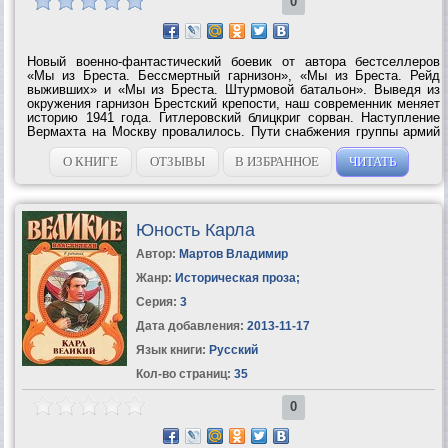
0
Новый военно-фантастический боевик от автора бестселлеров
«Мы из Бреста. Бессмертный гарнизон», «Мы из Бреста. Рейд
выживших» и «Мы из Бреста. Штурмовой батальон». Выведя из
окружения гарнизон Брестский крепости, наш современник меняет
историю 1941 года. Гитлеровский блицкриг сорван. Наступление
Вермахта на Москву провалилось. Пути снабжения группы армий
«Центр» фактически парализованы Брестской Отдельной
Штурмовой бригадой...
О КНИГЕ
ОТЗЫВЫ
В ИЗБРАННОЕ
ЧИТАТЬ
Юность Карла
Автор:
Мартов Владимир
Жанр:
Историческая проза
;
Серия:
3
Дата добавления:
2013-11-17
Язык книги:
Русский
Кол-во страниц:
35
0