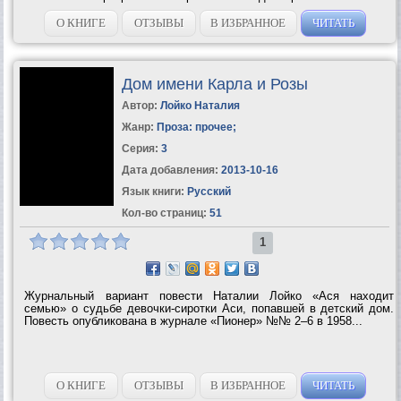
лучшем смысле сюжета о братстве и любви в кровавые
времена....
О КНИГЕ
ОТЗЫВЫ
В ИЗБРАННОЕ
ЧИТАТЬ
Дом имени Карла и Розы
Автор:
Лойко Наталия
Жанр:
Проза: прочее
;
Серия:
3
Дата добавления:
2013-10-16
Язык книги:
Русский
Кол-во страниц:
51
1
Журнальный вариант повести Наталии Лойко «Ася находит
семью» о судьбе девочки-сиротки Аси, попавшей в детский дом.
Повесть опубликована в журнале «Пионер» №№ 2–6 в 1958...
О КНИГЕ
ОТЗЫВЫ
В ИЗБРАННОЕ
ЧИТАТЬ