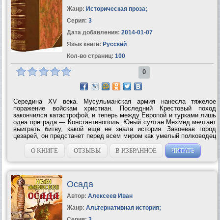
Жанр:
Историческая проза
;
Серия:
3
Дата добавления:
2014-01-07
Язык книги:
Русский
Кол-во страниц:
100
0
Середина XV века. Мусульманская армия нанесла тяжелое
поражение войскам христиан. Последний Крестовый поход
закончился катастрофой, и теперь между Европой и турками лишь
одна преграда — Константинополь. Юный султан Мехмед мечтает
выиграть битву, какой еще не знала история. Завоевав город
цезарей, он предстанет перед всем миром как умелый полководец
и государь. На его пути встает горстка христианских воинов во
главе с генуэзцем...
О КНИГЕ
ОТЗЫВЫ
В ИЗБРАННОЕ
ЧИТАТЬ
Осада
Автор:
Алексеев Иван
Жанр:
Альтернативная история
;
Серия:
3