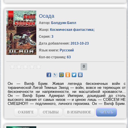
Осада
Автор:
Болдуин Билл
Жанр:
Космическая фантастика
;
Серия:
3
Дата добавления:
2013-10-23
Язык книги:
Русский
Кол-во страниц:
63
0
Он — Вилф Брим. Живая легенда бесконечных войн с
тиранической Лигой Темных Звезд — войн, вовсе не теряющих от
бесконечности ни напряженности, ни масштабной кровавости…
Он — Вилф Брим. Адмирал Империи, дошедший до столь
высокого звания от самых низов — и ценою лишь — СОВСЕМ НЕ
СМЕШНО!!! — подлинного, личного героизма. Он — Вилф Брим.
Человек, который не пожалеет ничего, чтобы помочь старинному
боевому «другу и учителю»,...
О КНИГЕ
ОТЗЫВЫ
В ИЗБРАННОЕ
ЧИТАТЬ