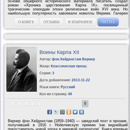
основе обширного исторического материала писатель создал
роман «Хроника царствования Карла IX», посвященный
трагическим эпизодам эпохи религиозных войн XVI века. Но
наибольшую популярность завоевали новеллы Мериме. Галерея
ярких, самобытных, бессмертных образов создана писателем, и
доказательство тому — новелла «Кармен»,...
О КНИГЕ
ОТЗЫВЫ
В ИЗБРАННОЕ
ЧИТАТЬ
Воины Карла XII
Автор:
фон Хейденстам Вернер
Жанр:
Классическая проза
;
Серия:
3
Дата добавления:
2013-11-22
Язык книги:
Русский
Кол-во страниц:
49
0
Вернер фон Хейденстам (1859–1940) — шведский поэт и прозаик,
получивший в 1916 г. Нобелевскую премию 'как виднейший
представитель новой эпохи в мировой литературе'. Книга впервые