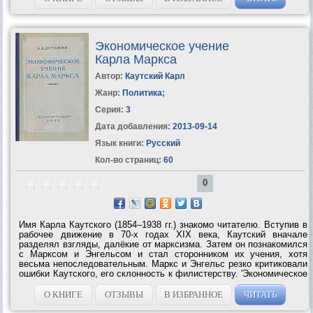
Экономическое учение
Карла Маркса
Автор:
Каутский Карл
Жанр:
Политика
;
Серия:
3
Дата добавления:
2013-09-14
Язык книги:
Русский
Кол-во страниц:
60
0
Имя Карла Каутского (1854–1938 гг.) знакомо читателю. Вступив в
рабочее движение в 70-х годах XIX века, Каутский вначале
разделял взгляды, далёкие от марксизма. Затем он познакомился
с Марксом и Энгельсом и стал сторонником их учения, хотя
весьма непоследовательным. Маркс и Энгельс резко критиковали
ошибки Каутского, его склонность к филистерству. 'Экономическое
учение Карла Маркса' — едва ли не самое известное из всего, что
вышло из-под...
О КНИГЕ
ОТЗЫВЫ
В ИЗБРАННОЕ
ЧИТАТЬ