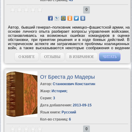
0
Автор, бывший генерал–полковник немецко–фашистской армии, на
основе личного опыта разбирает вопросы управления войсками,
останавливаясь на возможных ошибках командиров в оценке
обстановки, при принятии решения и в ходе боевых действий. В
историческом аспекте им затрагиваются проблемы коалиционных
войн, а также высказываются некоторые соображения о ведении
боя и операции в условиях применения ракетно–ядерного...
О КНИГЕ
ОТЗЫВЫ
В ИЗБРАННОЕ
ЧИТАТЬ
От Бреста до Мадеры
Автор:
Станюкович Константин
Жанр:
История
;
Серия:
3
Дата добавления:
2013-09-15
Язык книги:
Русский
Кол-во страниц:
6
0