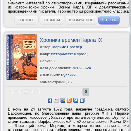
знакомит читателей со стихотворениями, избранными рассказами
из исторической хроники 'Воины Карла XII' и драматическими
произведениями писателя. Творчество широкоизвестного классика
шведской литературы, лауреата Нобелевской премии за 1951 г.
Пера Лагерквиста...
О КНИГЕ
ОТЗЫВЫ
В ИЗБРАННОЕ
ЧИТАТЬ
Хроника времен Карла IX
Автор:
Мериме Проспер
Жанр:
Историческая проза
;
Серия:
3
Дата добавления:
2013-09-24
Язык книги:
Русский
Кол-во страниц:
62
0
В ночь на 24 августа 1572 года, накануне праздника святого
Варфоломея, по благословению папы Григория XIII в Париже
произошло массовое убийство протестантов-гугенотов. Эту ночь
стали называть Варфоломеевской… «Хроника времен Карла IX»
— блестящий роман Мериме, в котором тонкое знание эпохи
становится прекрасным обрамлением для романтического в