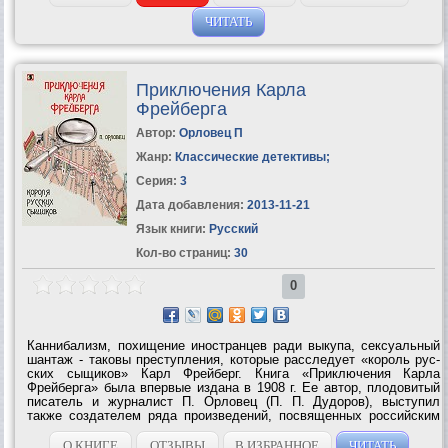
ЧИТАТЬ
Приключения Карла
Фрейберга
Автор:
Орловец П
Жанр:
Классические детективы
;
Серия:
3
Дата добавления:
2013-11-21
Язык книги:
Русский
Кол-во страниц:
30
0
Каннибализм, похищение иностранцев ради выкупа, сексуальный
шантаж - таковы преступления, которые расследует «король рус­
ских сыщиков» Карл Фрейберг. Книга «Приключения Карла
Фрейберга» была впервые издана в 1908 г. Ее автор, плодовитый
писатель и журналист П. Орловец (П. П. Дудоров), выступил
также создателем ряда произведений, посвященных российским
похождениям знаменитых детективов Шерлока Холмса и Ната...
О КНИГЕ
ОТЗЫВЫ
В ИЗБРАННОЕ
ЧИТАТЬ