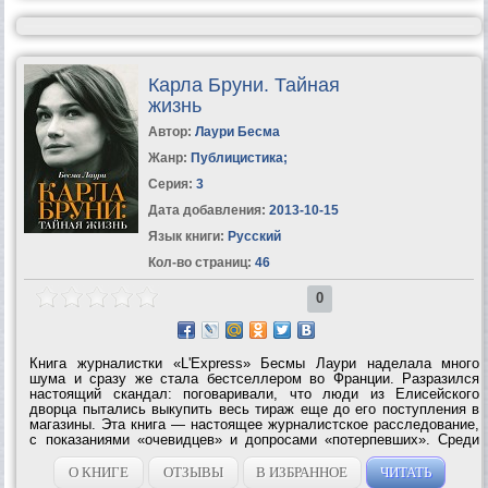
Карла Бруни. Тайная
жизнь
Автор:
Лаури Бесма
Жанр:
Публицистика
;
Серия:
3
Дата добавления:
2013-10-15
Язык книги:
Русский
Кол-во страниц:
46
0
Книга журналистки «L'Express» Бесмы Лаури наделала много
шума и сразу же стала бестселлером во Франции. Разразился
настоящий скандал: поговаривали, что люди из Елисейского
дворца пытались выкупить весь тираж еще до его поступления в
магазины. Эта книга — настоящее журналистское расследование,
с показаниями «очевидцев» и допросами «потерпевших». Среди
них оказались бывшие любовники Бруни, друзья, одноклассники,
дизайнеры,...
О КНИГЕ
ОТЗЫВЫ
В ИЗБРАННОЕ
ЧИТАТЬ