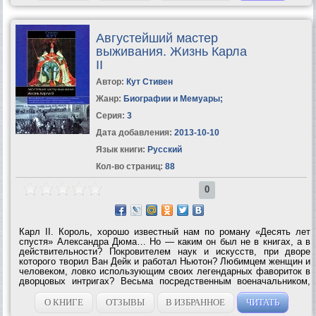
Августейший мастер
выживания. Жизнь Карла
II
Автор:
Кут Стивен
Жанр:
Биографии и Мемуары
;
Серия:
3
Дата добавления:
2013-10-10
Язык книги:
Русский
Кол-во страниц:
88
0
Карл II. Король, хорошо известный нам по роману «Десять лет
спустя» Александра Дюма… Но — каким он был не в книгах, а в
действительности? Покровителем наук и искусств, при дворе
которого творил Ван Дейк и работал Ньютон? Любимцем женщин и
человеком, ловко использующим своих легендарных фавориток в
дворцовых интригах? Весьма посредственным военачальником,
выигравшим тем не менее множество сражений? Наконец,
единственным из королей...
О КНИГЕ
ОТЗЫВЫ
В ИЗБРАННОЕ
ЧИТАТЬ