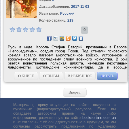
Дата добавления:
2017-11-03
Язык книги:
Русский
Кол-во страниц:
219
0
Русь в беде. Король Стефан Баторий, прозванный в Европе
«Непобедимым», осадил город Псков. Под стенами псковского
кремля встало лагерем многотысячное войско, устроенное и
вооруженное по последнему слову военного искусства. В бой
рвется воинственная польская шляхта, немецкие пехотинцы-
ландскнехты, шотландские конники-рейтары, да и вообще
наемники со всей Европы. Готова заработать во всю мощь
всесокрушительная осадная артиллерия....
О КНИГЕ
ОТЗЫВЫ
В ИЗБРАННОЕ
ЧИТАТЬ
Вперед
Материалы, присутствующие на сайте, получены с
публичных (широкодоступных) ресурсов. Если вы
обладаете авторским правом на какую либо
информацию, размещенную на сайте
booksonline.com.ua
и не согласны с её общедоступностью в будущем, то мы
согласны рассмотреть предложения по удалению