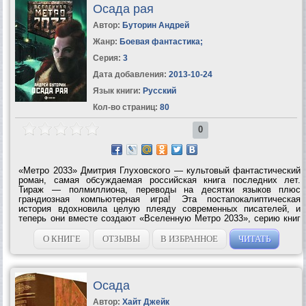
Осада рая
Автор:
Буторин Андрей
Жанр:
Боевая фантастика
;
Серия:
3
Дата добавления:
2013-10-24
Язык книги:
Русский
Кол-во страниц:
80
0
«Метро 2033» Дмитрия Глуховского — культовый фантастический
роман, самая обсуждаемая российская книга последних лет.
Тираж — полмиллиона, переводы на десятки языков плюс
грандиозная компьютерная игра! Эта постапокалиптическая
история вдохновила целую плеяду современных писателей, и
теперь они вместе создают «Вселенную Метро 2033», серию книг
по мотивам знаменитого романа. Герои этих новых историй
наконец-то выйдут за пределы...
О КНИГЕ
ОТЗЫВЫ
В ИЗБРАННОЕ
ЧИТАТЬ
Осада
Автор:
Хайт Джейк