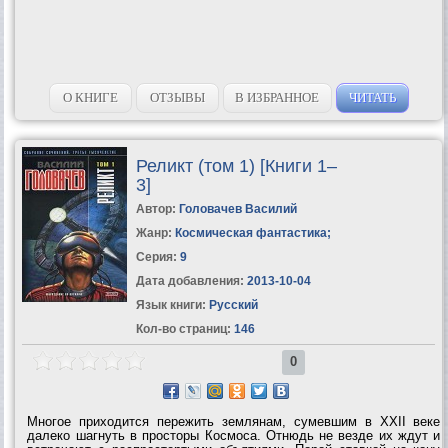
О КНИГЕ
ОТЗЫВЫ
В ИЗБРАННОЕ
ЧИТАТЬ
Реликт (том 1) [Книги 1–
3]
Автор:
Головачев Василий
Жанр:
Космическая фантастика
;
Серия:
9
Дата добавления:
2013-10-04
Язык книги:
Русский
Кол-во страниц:
146
0
Многое приходится пережить землянам, сумевшим в XXII веке
далеко шагнуть в просторы Космоса. Отнюдь не везде их ждут и