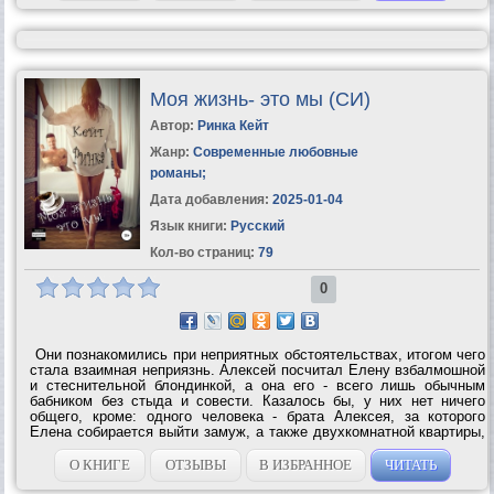
Моя жизнь- это мы (СИ)
Автор:
Ринка Кейт
Жанр:
Современные любовные
романы
;
Дата добавления:
2025-01-04
Язык книги:
Русский
Кол-во страниц:
79
0
Они познакомились при неприятных обстоятельствах, итогом чего
стала взаимная неприязнь. Алексей посчитал Елену взбалмошной
и стеснительной блондинкой, а она его - всего лишь обычным
бабником без стыда и совести. Казалось бы, у них нет ничего
общего, кроме: одного человека - брата Алексея, за которого
Елена собирается выйти замуж, а также двухкомнатной квартиры,
в которой вынуждены жить все трое, в тесноте и в обиде. Но
героям...
О КНИГЕ
ОТЗЫВЫ
В ИЗБРАННОЕ
ЧИТАТЬ