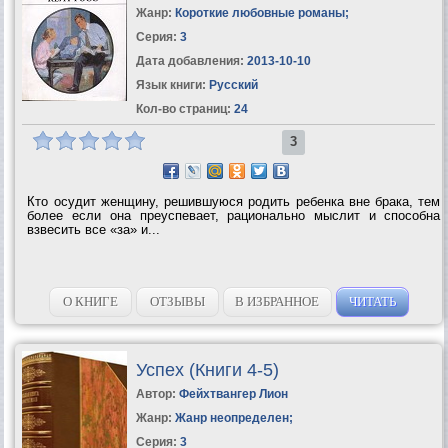
Жанр:
Короткие любовные романы
;
Серия:
3
Дата добавления:
2013-10-10
Язык книги:
Русский
Кол-во страниц:
24
3
Кто осудит женщину, решившуюся родить ребенка вне брака, тем
более если она преуспевает, рационально мыслит и способна
взвесить все «за» и...
О КНИГЕ
ОТЗЫВЫ
В ИЗБРАННОЕ
ЧИТАТЬ
Успех (Книги 4-5)
Автор:
Фейхтвангер Лион
Жанр:
Жанр неопределен
;
Серия:
3