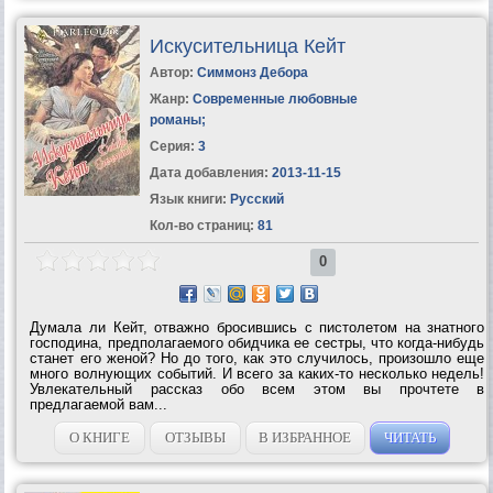
Искусительница Кейт
Автор:
Симмонз Дебора
Жанр:
Современные любовные
романы
;
Серия:
3
Дата добавления:
2013-11-15
Язык книги:
Русский
Кол-во страниц:
81
0
Думала ли Кейт, отважно бросившись с пистолетом на знатного
господина, предполагаемого обидчика ее сестры, что когда-нибудь
станет его женой? Но до того, как это случилось, произошло еще
много волнующих событий. И всего за каких-то несколько недель!
Увлекательный рассказ обо всем этом вы прочтете в
предлагаемой вам...
О КНИГЕ
ОТЗЫВЫ
В ИЗБРАННОЕ
ЧИТАТЬ