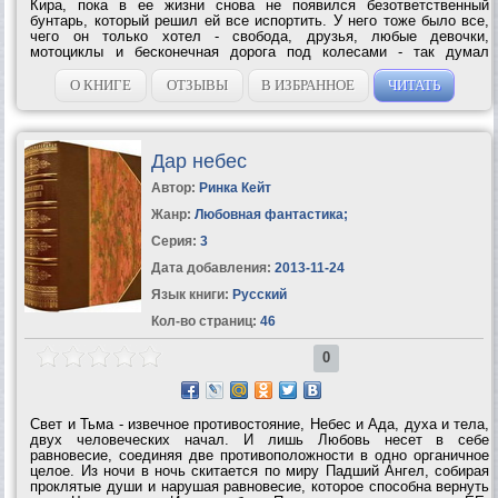
Кира, пока в ее жизни снова не появился безответственный
бунтарь, который решил ей все испортить. У него тоже было все,
чего он только хотел - свобода, друзья, любые девочки,
мотоциклы и бесконечная дорога под колесами - так думал
Максим, пока не осознал: без нее у него нет...
О КНИГЕ
ОТЗЫВЫ
В ИЗБРАННОЕ
ЧИТАТЬ
Дар небес
Автор:
Ринка Кейт
Жанр:
Любовная фантастика
;
Серия:
3
Дата добавления:
2013-11-24
Язык книги:
Русский
Кол-во страниц:
46
0
Свет и Тьма - извечное противостояние, Небес и Ада, духа и тела,
двух человеческих начал. И лишь Любовь несет в себе
равновесие, соединяя две противоположности в одно органичное
целое. Из ночи в ночь скитается по миру Падший Ангел, собирая
проклятые души и нарушая равновесие, которое способна вернуть