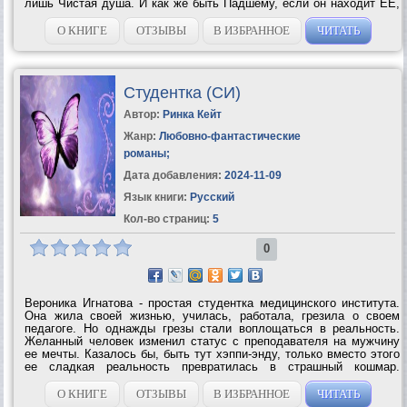
лишь Чистая душа. И как же быть Падшему, если он находит ЕЕ,
и она оказывается его противоположностью, второй половиной и
прекрасным...
О КНИГЕ
ОТЗЫВЫ
В ИЗБРАННОЕ
ЧИТАТЬ
Студентка (СИ)
Автор:
Ринка Кейт
Жанр:
Любовно-фантастические
романы
;
Дата добавления:
2024-11-09
Язык книги:
Русский
Кол-во страниц:
5
0
Вероника Игнатова - простая студентка медицинского института.
Она жила своей жизнью, училась, работала, грезила о своем
педагоге. Но однажды грезы стали воплощаться в реальность.
Желанный человек изменил статус с преподавателя на мужчину
ее мечты. Казалось бы, быть тут хэппи-энду, только вместо этого
ее сладкая реальность превратилась в страшный кошмар.
Вероника слишком поздно поняла, что ало-оранжевый блеск в его
глазах -...
О КНИГЕ
ОТЗЫВЫ
В ИЗБРАННОЕ
ЧИТАТЬ