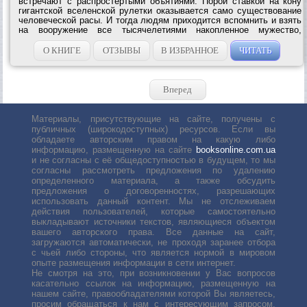
встречают с распростертыми объятиями. Порой ставкой на кону
гигантской вселенской рулетки оказывается само существование
человеческой расы. И тогда людям приходится вспомнить и взять
на вооружение все тысячелетиями накопленное мужество,
бесстрашие и...
О КНИГЕ
ОТЗЫВЫ
В ИЗБРАННОЕ
ЧИТАТЬ
Вперед
Материалы, присутствующие на сайте, получены с
публичных (широкодоступных) ресурсов. Если вы
обладаете авторским правом на какую либо
информацию, размещенную на сайте
booksonline.com.ua
и не согласны с её общедоступностью в будущем, то мы
согласны рассмотреть предложения по удалению
определенного материала, а также обсудить
предложения о договоренностях, разрешающих
использовать данный контент. Мы не отслеживаем
действия пользователей, которые самостоятельно
выкладывают источники текстов, являющиеся объектом
вашего авторского права. Все данные на сайт,
загружаются автоматически, не проходя заранее отбора
с чьей либо стороны, что является нормой в мировом
опыте размещения информации в сети интернет.
Не смотря на это, при возникновении у Вас вопросов
касательно ссылок на информацию, размещенную на
нашем сайте, правообладателями которой Вы являетесь,
просим обращаться к нам с интересующим запросом.