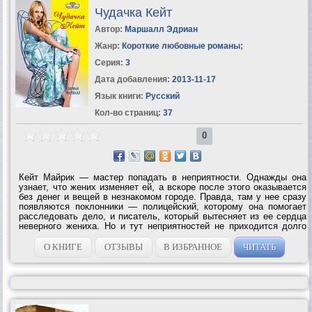
Чудачка Кейт
Автор:
Маршалл Эдриан
Жанр:
Короткие любовные романы
;
Серия:
3
Дата добавления:
2013-11-17
Язык книги:
Русский
Кол-во страниц:
37
0
Кейт Майрик — мастер попадать в неприятности. Однажды она
узнает, что жених изменяет ей, а вскоре после этого оказывается
без денег и вещей в незнакомом городе. Правда, там у нее сразу
появляются поклонники — полицейский, которому она помогает
расследовать дело, и писатель, который вытесняет из ее сердца
неверного жениха. Но и тут неприятностей не приходится долго
ждать. Впрочем, вслед за ними в жизни Кейт происходит, наконец,
весьма...
О КНИГЕ
ОТЗЫВЫ
В ИЗБРАННОЕ
ЧИТАТЬ