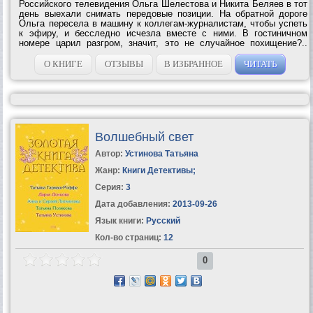
Российского телевидения Ольга Шелестова и Никита Беляев в тот
день выехали снимать передовые позиции. На обратной дороге
Ольга пересела в машину к коллегам-журналистам, чтобы успеть
к эфиру, и бесследно исчезла вместе с ними. В гостиничном
номере царил разгром, значит, это не случайное похищение?..
Беляев вернулся в Москву один. Коллеги смотрели косо: как
случилось, что он уцелел?...
О КНИГЕ
ОТЗЫВЫ
В ИЗБРАННОЕ
ЧИТАТЬ
Волшебный свет
Автор:
Устинова Татьяна
Жанр:
Книги Детективы
;
Серия:
3
Дата добавления:
2013-09-26
Язык книги:
Русский
Кол-во страниц:
12
0