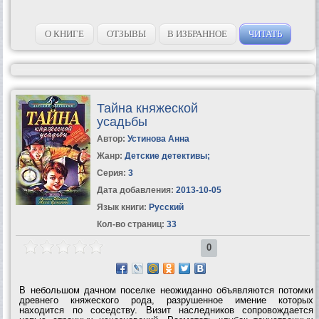
О КНИГЕ
ОТЗЫВЫ
В ИЗБРАННОЕ
ЧИТАТЬ
Тайна княжеской
усадьбы
Автор:
Устинова Анна
Жанр:
Детские детективы
;
Серия:
3
Дата добавления:
2013-10-05
Язык книги:
Русский
Кол-во страниц:
33
0
В небольшом дачном поселке неожиданно объявляются потомки
древнего княжеского рода, разрушенное имение которых
находится по соседству. Визит наследников сопровождается