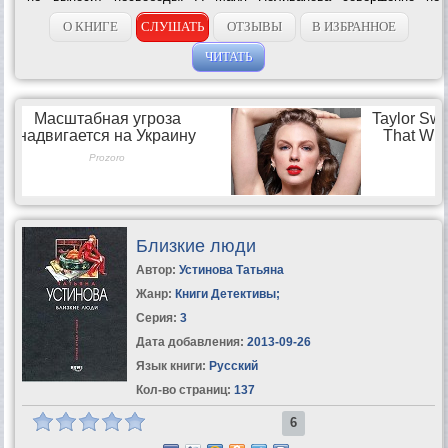
выносит вранья и человеческих мучений. И если уж Алекс
почему-то решил...
О КНИГЕ
СЛУШАТЬ
ОТЗЫВЫ
В ИЗБРАННОЕ
ЧИТАТЬ
Близкие люди
Автор:
Устинова Татьяна
Жанр:
Книги Детективы
;
Серия:
3
Дата добавления:
2013-09-26
Язык книги:
Русский
Кол-во страниц:
137
6