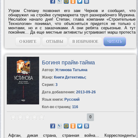
Утром Степану позвонил его зам Чернов и сообщил, что
обнаружил на стройке супермаркета труп разнорабочего Муркина.
Неслабое начало дня! Степан, глава компании «Строительные
Технологии» понимал, что объясняться придется не только с
ментами, но и с заказчиками. А они ребята серьезные. А тут
покойник... Да еще местные активисты устраивают марш протеста
против стройки торжища якобы на святом месте... Но милиция
установила, что Муркин...
О КНИГЕ
ОТЗЫВЫ
В ИЗБРАННОЕ
ЧИТАТЬ
Богиня прайм-тайма
Автор:
Устинова Татьяна
Жанр:
Книги Детективы
;
Серия:
3
Дата добавления:
2013-09-26
Язык книги:
Русский
Кол-во страниц:
116
0
Афган, дикая страна, странная война… Корреспонденты