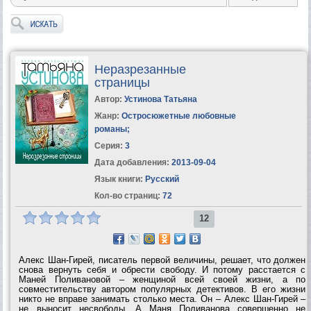
Неразрезанные
страницы
Автор:
Устинова Татьяна
Жанр:
Остросюжетные любовные
романы
;
Серия:
3
Дата добавления:
2013-09-04
Язык книги:
Русский
Кол-во страниц:
72
12
Алекс Шан-Гирей, писатель первой величины, решает, что должен
снова вернуть себя и обрести свободу. И потому расстается с
Маней Поливановой – женщиной всей своей жизни, а по
совместительству автором популярных детективов. В его жизни
никто не вправе занимать столько места. Он – Алекс Шан-Гирей –
не выносит несвободы. А Маня Поливанова совершенно не