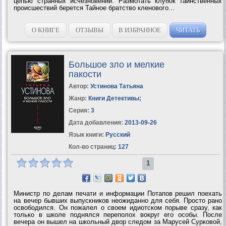
цепью странных исчезновений. Размотать клубок таинственных
происшествий берется Тайное братство кленового...
О КНИГЕ
ОТЗЫВЫ
В ИЗБРАННОЕ
ЧИТАТЬ
Большое зло и мелкие
пакости
Автор:
Устинова Татьяна
Жанр:
Книги Детективы
;
Серия:
3
Дата добавления:
2013-09-26
Язык книги:
Русский
Кол-во страниц:
127
1
Министр по делам печати и информации Потапов решил поехать
на вечер бывших выпускников неожиданно для себя. Просто рано
освободился. Он пожалел о своем идиотском порыве сразу, как
только в школе поднялся переполох вокруг его особы. После
вечера он вышел на школьный двор следом за Марусей Сурковой,