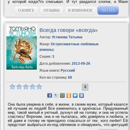
у которой когда?то списывал. И тут раздался хлопок, и Маня
упала. Потапов подхватил ее из лужи крови и, не слыша криков
охранника, повез в...
О КНИГЕ
ОТЗЫВЫ
В ИЗБРАННОЕ
ЧИТАТЬ
Всегда говори «всегда»
Автор:
Устинова Татьяна
Жанр:
Остросюжетные любовные
романы
;
Серия:
3
Дата добавления:
2013-09-26
Язык книги:
Русский
Кол-во страниц:
68
4
Она была уверена в себе, в жизни, в своем муже, который казался
ей лучшим из людей! Все изменилось в одночасье. Придуманный
мир, такой милый и уютный, рухнул ей на голову, и она не успела
спастись! Впрочем, она и не пыталась, ибо доверяла и любила, и
ей даже в голову не приходило спасаться от тех, кого любит! Ей
предстоит выбраться из-под обломков и обнаружить, что цветущий
сад, в котором она жила, превратился в груду дымящихся