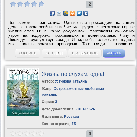
2
Вы скажете – фантастика! Однако все происходило на самом
деле в старом особняке на Чистых Прудах, с некоторых пор не
числившемся ни в каких документах. Мартовским субботним
утром на подружек, проживавших в доме-призраке, Липу и
Люсинду… рухнул труп соседа. И ладно бы только это! Бедняга
был сплошь обмотан проводами. Того гляди – взорвется!
Массовую гибель собравшихся на месте трагедии жильцов
предотвратил новый сосед Павел...
О КНИГЕ
ОТЗЫВЫ
В ИЗБРАННОЕ
ЧИТАТЬ
Жизнь, по слухам, одна!
Автор:
Устинова Татьяна
Жанр:
Остросюжетные любовные
романы
;
Серия:
3
Дата добавления:
2013-09-26
Язык книги:
Русский
Кол-во страниц:
75
0