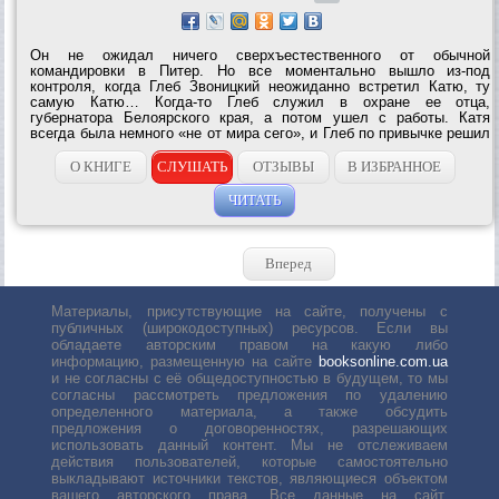
Он не ожидал ничего сверхъестественного от обычной
командировки в Питер. Но все моментально вышло из-под
контроля, когда Глеб Звоницкий неожиданно встретил Катю, ту
самую Катю… Когда-то Глеб служил в охране ее отца,
губернатора Белоярского края, а потом ушел с работы. Катя
всегда была немного «не от мира сего», и Глеб по привычке решил
было, что снова должен защитить и спасти ее!.. Но на этот раз все
выйдет наоборот – Катя подберет его...
О КНИГЕ
СЛУШАТЬ
ОТЗЫВЫ
В ИЗБРАННОЕ
ЧИТАТЬ
Вперед
Материалы, присутствующие на сайте, получены с
публичных (широкодоступных) ресурсов. Если вы
обладаете авторским правом на какую либо
информацию, размещенную на сайте
booksonline.com.ua
и не согласны с её общедоступностью в будущем, то мы
согласны рассмотреть предложения по удалению
определенного материала, а также обсудить
предложения о договоренностях, разрешающих
использовать данный контент. Мы не отслеживаем
действия пользователей, которые самостоятельно
выкладывают источники текстов, являющиеся объектом
вашего авторского права. Все данные на сайт,