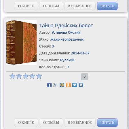
Хохлов, не верит, что убийца Пилюгин. Он хочет установить
истину, невзирая...
О КНИГЕ
ОТЗЫВЫ
В ИЗБРАННОЕ
ЧИТАТЬ
Тайна Рдейских болот
Автор:
Устинова Оксана
Жанр:
Жанр неопределен
;
Серия:
3
Дата добавления:
2014-01-07
Язык книги:
Русский
Кол-во страниц:
7
0
О КНИГЕ
ОТЗЫВЫ
В ИЗБРАННОЕ
ЧИТАТЬ