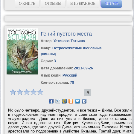
развалин!.. Но...
О КНИГЕ
ОТЗЫВЫ
В ИЗБРАННОЕ
ЧИТАТЬ
Гений пустого места
Автор:
Устинова Татьяна
Жанр:
Остросюжетные любовные
романы
;
Серия:
3
Дата добавления:
2013-09-26
Язык книги:
Русский
Кол-во страниц:
78
4
Их было четверо, друзей-студентов, и все тезки – Димы. Все жили
в подмосковном научном городке, в советские годы называемом
«наукоградом». Двое из них ушли в бизнес, двое остались в
науке. И вот одного из них, Дмитрия Кузмина убили, причем во
дворе дома, где жил другой Дима, его начальник Пилюгин. И того
арестовали по подозрению в убийстве Кузмина. Третий друг, Митя