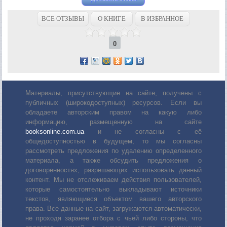
ВСЕ ОТЗЫВЫ
О КНИГЕ
В ИЗБРАННОЕ
0
Материалы, присутствующие на сайте, получены с
публичных (широкодоступных) ресурсов. Если вы
обладаете авторским правом на какую либо
информацию, размещенную на сайте
booksonline.com.ua
и не согласны с её
общедоступностью в будущем, то мы согласны
рассмотреть предложения по удалению определенного
материала, а также обсудить предложения о
договоренностях, разрешающих использовать данный
контент. Мы не отслеживаем действия пользователей,
которые самостоятельно выкладывают источники
текстов, являющиеся объектом вашего авторского
права. Все данные на сайт, загружаются автоматически,
не проходя заранее отбора с чьей либо стороны, что