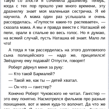
такую со злости я сочинила дразнилку. Теперь,
когда с тех пор прошло уже много времени, эту
дразнилку знает моя маленькая сестричка. Я её
научила. А мама один раз услышала и очень
рассердилась. «Глупости какие-то распеваете», —
сказала мама. А мы и правда вместе с Наташкой её
пели, орали в спальне во весь голос. Но я думаю,
на всякий случай, пусть Наташка её знает. Мало ли
что!
А тогда я так рассердилась на этого долговязого
сына полицейского — надо же, прицепился!
Звёздочку ему подавай! Отпусти, говорят!
Роберт дёрнул меня за руку:
— Кто такой Бармалей?
— Такой же, как ты — детей хватал.
— Он что — гангстер?
Конечно Роберт Чуковского не читал. Гангстер —
это ему понятно. Насмотрелся фильмов про разные
похищения, вот и меня куда-то волочит. Да что же