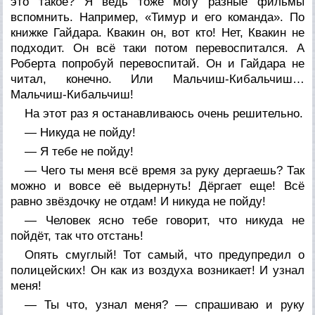
это такое? Я ведь тоже могу разные фильмы
вспомнить. Например, «Тимур и его команда». По
книжке Гайдара. Квакин он, вот кто! Нет, Квакин не
подходит. Он всё таки потом перевоспитался. А
Роберта попробуй перевоспитай. Он и Гайдара не
читал, конечно. Или Мальчиш-Кибальчиш…
Мальчиш-Кибальчиш!
На этот раз я останавливаюсь очень решительно.
— Никуда не пойду!
— Я тебе не пойду!
— Чего ты меня всё время за руку дергаешь? Так
можно и вовсе её выдернуть! Дёргает еще! Всё
равно звёздочку не отдам! И никуда не пойду!
— Человек ясно тебе говорит, что никуда не
пойдёт, так что отстань!
Опять смуглый! Тот самый, что предупредил о
полицейских! Он как из воздуха возникает! И узнал
меня!
— Ты что, узнал меня? — спрашиваю и руку