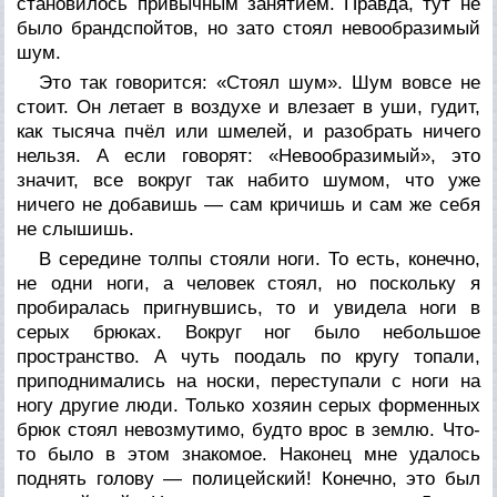
становилось привычным занятием. Правда, тут не
было брандспойтов, но зато стоял невообразимый
шум.
Это так говорится: «Стоял шум». Шум вовсе не
стоит. Он летает в воздухе и влезает в уши, гудит,
как тысяча пчёл или шмелей, и разобрать ничего
нельзя. А если говорят: «Невообразимый», это
значит, все вокруг так набито шумом, что уже
ничего не добавишь — сам кричишь и сам же себя
не слышишь.
В середине толпы стояли ноги. То есть, конечно,
не одни ноги, а человек стоял, но поскольку я
пробиралась пригнувшись, то и увидела ноги в
серых брюках. Вокруг ног было небольшое
пространство. А чуть поодаль по кругу топали,
приподнимались на носки, переступали с ноги на
ногу другие люди. Только хозяин серых форменных
брюк стоял невозмутимо, будто врос в землю. Что-
то было в этом знакомое. Наконец мне удалось
поднять голову — полицейский! Конечно, это был