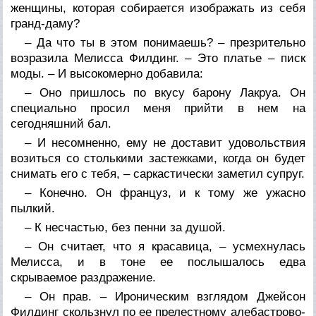
женщины, которая собирается изображать из себя
гранд-даму?
– Да что ты в этом понимаешь? – презрительно
возразила Мелисса Филдинг. – Это платье – писк
моды. – И высокомерно добавила:
– Оно пришлось по вкусу барону Лакруа. Он
специально просил меня прийти в нем на
сегодняшний бал.
– И несомненно, ему не доставит удовольствия
возиться со столькими застежками, когда он будет
снимать его с тебя, – саркастически заметил супруг.
– Конечно. Он француз, и к тому же ужасно
пылкий.
– К несчастью, без пенни за душой.
– Он считает, что я красавица, – усмехнулась
Мелисса, и в тоне ее послышалось едва
скрываемое раздражение.
– Он прав. – Ироническим взглядом Джейсон
Филдинг скользнул по ее прелестному алебастрово-