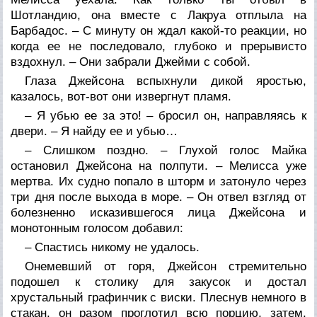
Шотландию, она вместе с Лакруа отплыла на
Барбадос. – С минуту он ждал какой-то реакции, но
когда ее не последовало, глубоко и прерывисто
вздохнул. – Они забрали Джейми с собой.
Глаза Джейсона вспыхнули дикой яростью,
казалось, вот-вот они извергнут пламя.
– Я убью ее за это! – бросил он, направляясь к
двери. – Я найду ее и убью…
– Слишком поздно. – Глухой голос Майка
остановил Джейсона на полпути. – Мелисса уже
мертва. Их судно попало в шторм и затонуло через
три дня после выхода в море. – Он отвел взгляд от
болезненно исказившегося лица Джейсона и
монотонным голосом добавил:
– Спастись никому не удалось.
Онемевший от горя, Джейсон стремительно
подошел к столику для закусок и достал
хрустальный графинчик с виски. Плеснув немного в
стакан, он разом проглотил всю порцию, затем,