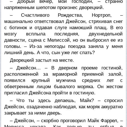
– Добрый вечер, мой господин, – странно
напряженным шепотом произнес дворецкий.
– Счастливого Рождества, Нортроп, –
машинально ответствовал Джейсон, стряхивая снег
с ботинок и отдавая слуге намокший плащ. В его
мозгу всплыла последняя, двухнедельной
давности, сцена с Мелиссой, но он выбросил ее из
головы. – Из-за непогоды поездка заняла у меня
лишний день. А что, сын уже лег спать?
Дворецкий застыл на месте.
– Джейсон… – В дверном проеме гостиной,
расположенной за мраморной приемной залой,
появился крупный мужчина средних лет с
обветренным лицом бывалого моряка. Он жестом
пригласил Джейсона пройти в гостиную.
– Что ты здесь делаешь, Майк? – спросил
Джейсон, озадаченно наблюдая, как моряк аккуратно
закрывает за ними дверь.
– Джейсон, – скорбно проговорил Майк Фаррел, –
Мелисса уехала. Как только ты отбыл в