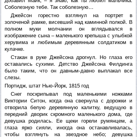
добавил Майк, – я знаю, как ты любил мальчика.
Соболезную тебе. Так соболезную…
Джейсон горестно взглянул на портрет в
золоченой рамке, висевший над каминной полкой. В
полном муки молчании он вглядывался в
изображение сына – маленького крепыша с улыбкой
херувима и любимым деревянным солдатиком в
кулачке.
Стакан в руке Джейсона дрогнул. Но глаза его
оставались сухими. Детство Джейсона Филдинга
было таким, что он давным-давно выплакал все
слезы.
Портидж, штат Нью-Йорк, 1815 год
Снег поскрипывал под маленькими ножками
Виктории Ситон, когда она свернула с дорожки и
отворила белую деревянную калитку, ведущую в
передний дворик скромного маленького дома, где
девушка родилась. Ее щеки горели румянцем, а
глаза ярко сияли, иногда она останавливалась,
чтобы взглянуть на звездное небо; девушка