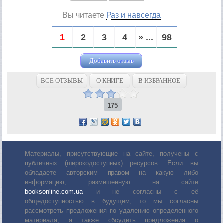
Вы читаете
Раз и навсегда
1
2
3
4
» ...
98
Добавить отзыв
ВСЕ ОТЗЫВЫ
О КНИГЕ
В ИЗБРАННОЕ
175
Материалы, присутствующие на сайте, получены с
публичных (широкодоступных) ресурсов. Если вы
обладаете авторским правом на какую либо
информацию, размещенную на сайте
booksonline.com.ua
и не согласны с её
общедоступностью в будущем, то мы согласны
рассмотреть предложения по удалению определенного
материала, а также обсудить предложения о