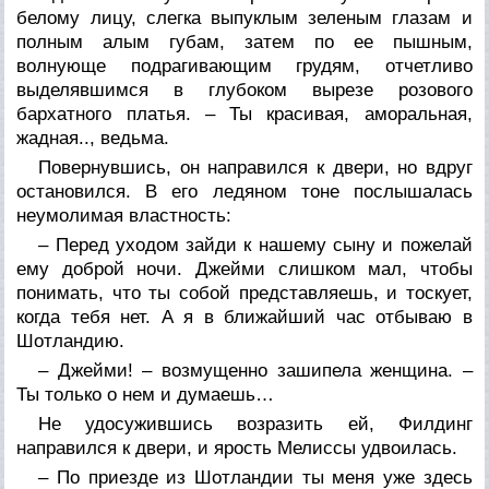
белому лицу, слегка выпуклым зеленым глазам и
полным алым губам, затем по ее пышным,
волнующе подрагивающим грудям, отчетливо
выделявшимся в глубоком вырезе розового
бархатного платья. – Ты красивая, аморальная,
жадная.., ведьма.
Повернувшись, он направился к двери, но вдруг
остановился. В его ледяном тоне послышалась
неумолимая властность:
– Перед уходом зайди к нашему сыну и пожелай
ему доброй ночи. Джейми слишком мал, чтобы
понимать, что ты собой представляешь, и тоскует,
когда тебя нет. А я в ближайший час отбываю в
Шотландию.
– Джейми! – возмущенно зашипела женщина. –
Ты только о нем и думаешь…
Не удосужившись возразить ей, Филдинг
направился к двери, и ярость Мелиссы удвоилась.
– По приезде из Шотландии ты меня уже здесь