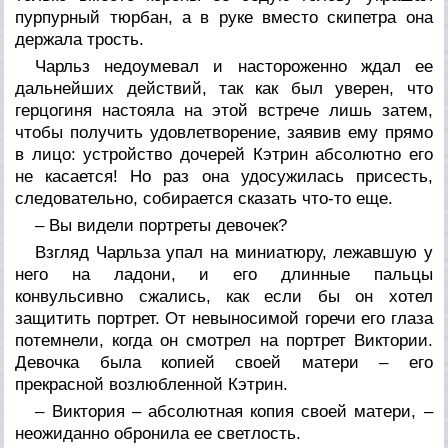
пурпурный тюрбан, а в руке вместо скипетра она
держала трость.
Чарльз недоумевал и настороженно ждал ее
дальнейших действий, так как был уверен, что
герцогиня настояла на этой встрече лишь затем,
чтобы получить удовлетворение, заявив ему прямо
в лицо: устройство дочерей Кэтрин абсолютно его
не касается! Но раз она удосужилась присесть,
следовательно, собирается сказать что-то еще.
– Вы видели портреты девочек?
Взгляд Чарльза упал на миниатюру, лежавшую у
него на ладони, и его длинные пальцы
конвульсивно сжались, как если бы он хотел
защитить портрет. От невыносимой горечи его глаза
потемнели, когда он смотрел на портрет Виктории.
Девочка была копией своей матери – его
прекрасной возлюбленной Кэтрин.
– Виктория – абсолютная копия своей матери, –
неожиданно обронила ее светлость.