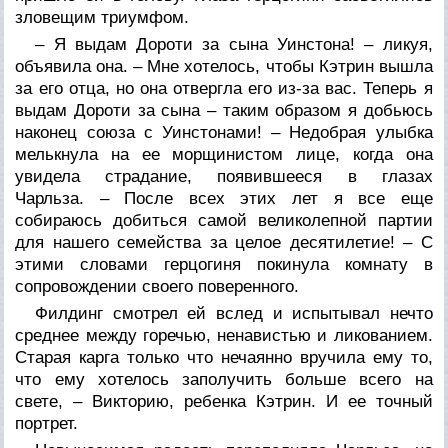
зловещим триумфом.
– Я выдам Дороти за сына Уинстона! – ликуя,
объявила она. – Мне хотелось, чтобы Кэтрин вышла
за его отца, но она отвергла его из-за вас. Теперь я
выдам Дороти за сына – таким образом я добьюсь
наконец союза с Уинстонами! – Недобрая улыбка
мелькнула на ее морщинистом лице, когда она
увидела страдание, появившееся в глазах
Чарльза. – После всех этих лет я все еще
собираюсь добиться самой великолепной партии
для нашего семейства за целое десятилетие! – С
этими словами герцогиня покинула комнату в
сопровождении своего поверенного.
Филдинг смотрел ей вслед и испытывал нечто
среднее между горечью, ненавистью и ликованием.
Старая карга только что нечаянно вручила ему то,
что ему хотелось заполучить больше всего на
свете, – Викторию, ребенка Кэтрин. И ее точный
портрет.