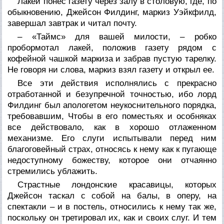
Лакей понес газету через залу в столовую, где, по
обыкновению, Джейсон Филдинг, маркиз Уэйкфилд,
завершал завтрак и читал почту.
– «Таймс» для вашей милости, – робко
пробормотал лакей, положив газету рядом с
кофейной чашкой маркиза и забрав пустую тарелку.
Не говоря ни слова, маркиз взял газету и открыл ее.
Все эти действия исполнялись с прекрасно
отработанной и безупречной точностью, ибо лорд
Филдинг был апологетом неукоснительного порядка,
требовавшим, Чтобы в его поместьях и особняках
все действовало, как в хорошо отлаженном
механизме. Его слуги испытывали перед ним
благоговейный страх, относясь к нему как к пугающе
недоступному божеству, которое они отчаянно
стремились ублажить.
Страстные лондонские красавицы, которых
Джейсон таскал с собой на балы, в оперу, на
спектакли – и в постель, относились к нему так же,
поскольку он третировал их, как и своих слуг. И тем