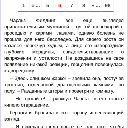
1
« ...
5
6
7
8
» ...
98
Чарльз Филдинг все еще выглядел
привлекательным мужчиной с густой шевелюрой с
проседью и карими глазами, однако болезнь не
прошла для него бесследно. Для своего роста он
казался чересчур худым, а лицо его избороздили
глубокие морщины, свидетельствовавшие о
напряжении и усталости. Не дождавшись на свое
появление никакой реакции, герцогиня повернулась
к дворецкому.
– Здесь слишком жарко! – заявила она, постучав
тростью, отделанной драгоценными камнями, по
полу. – Раздвиньте шторы и проветрите комнату.
– Не трогайте! – рявкнул Чарльз; в его голосе
кипело отвращение.
Герцогиня бросила в его сторону испепеляющий
взгляд.
– Я приехала сюда вовсе не для того, чтобы