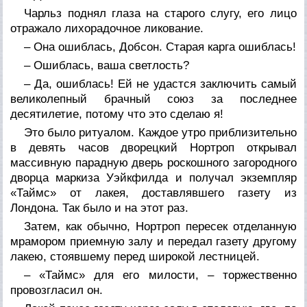
Чарльз поднял глаза на старого слугу, его лицо
отражало лихорадочное ликование.
– Она ошиблась, Добсон. Старая карга ошиблась!
– Ошиблась, ваша светлость?
– Да, ошиблась! Ей не удастся заключить самый
великолепный брачный союз за последнее
десятилетие, потому что это сделаю я!
Это было ритуалом. Каждое утро приблизительно
в девять часов дворецкий Нортроп открывал
массивную парадную дверь роскошного загородного
дворца маркиза Уэйкфилда и получал экземпляр
«Таймс» от лакея, доставлявшего газету из
Лондона. Так было и на этот раз.
Затем, как обычно, Нортроп пересек отделанную
мрамором приемную залу и передал газету другому
лакею, стоявшему перед широкой лестницей.
– «Таймс» для его милости, – торжественно
провозгласил он.