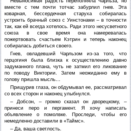
Невыносимая радость переполняла Чарльза, но
вместе с тем почти тотчас забурлил гнев. Эта
коварная, бессердечная старуха собиралась
устроить брачный союз с Уинстонами – в точности
так, как ей всегда хотелось. Ради этого несусветного
союза в свое время она намеревалась
пожертвовать счастьем Кэтрин и теперь наконец
собиралась добиться своего.
Гнев, овладевший Чарльзом из-за того, что
герцогиня была близка к осуществлению давно
задуманного плана, чуть не затмил его ликование
по поводу Виктории. Затем неожиданно ему в
голову пришла мысль…
Прищурив глаза, он обдумывал ее, рассматривал
со всех сторон и наконец улыбнулся.
– Добсон, – громко сказал он дворецкому, –
принеси перо и пергамент. Я хочу написать
объявление о помолвке. Проследи, чтобы его
немедленно доставили в «Таймс».
– Да, ваша светлость.