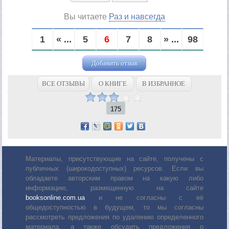
Вы читаете
Раз и навсегда
1
« ...
5
6
7
8
» ...
98
Добавить отзыв
ВСЕ ОТЗЫВЫ
О КНИГЕ
В ИЗБРАННОЕ
175
Материалы, присутствующие на сайте, получены с
публичных (широкодоступных) ресурсов. Если вы
обладаете авторским правом на какую либо
информацию, размещенную на сайте
booksonline.com.ua
и не согласны с её
общедоступностью в будущем, то мы согласны
рассмотреть предложения по удалению определенного
материала, а также обсудить предложения о