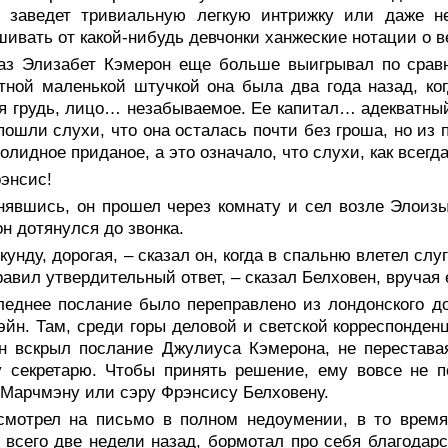
н заведет тривиальную легкую интрижку или даже не
ивать от какой-нибудь девчонки ханжеские нотации о в
аз Элизабет Кэмерон еще больше выигрывал по сравн
тной маленькой штучкой она была два года назад, ког
 грудь, лицо… незабываемое. Ее капитал… адекватный.
пошли слухи, что она осталась почти без гроша, но из 
олидное приданое, а это означало, что слухи, как всегд
энсис!
нявшись, он прошел через комнату и сел возле Элоизы
он дотянулся до звонка.
кунду, дорогая, – сказал он, когда в спальню влетел сл
равил утвердительный ответ, – сказал Белховен, вручая
леднее послание было переправлено из лондонского до
йн. Там, среди горы деловой и светской корреспонденц
н вскрыл послание Джулиуса Кэмерона, не перестава
 секретарю. Чтобы принять решение, ему вовсе не п
Марчмэну или сэру Фрэнсису Белховену.
смотрел на письмо в полном недоумении, в то время 
 всего две недели назад, бормотал про себя благодар