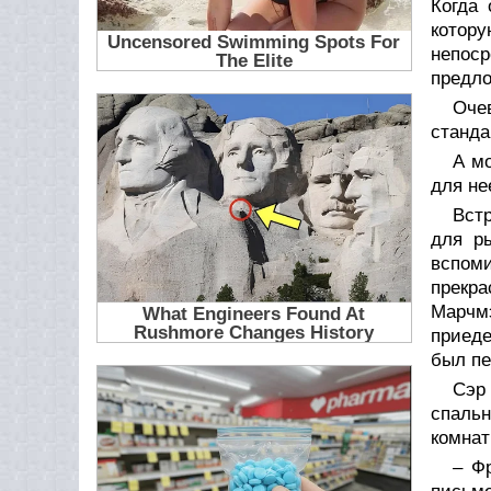
Когда 
котор
непоср
предло
Оче
станда
А мо
для нее
Вст
для р
вспом
прекра
Марчмэ
приеде
был пе
Сэр
спальн
комнат
– Ф