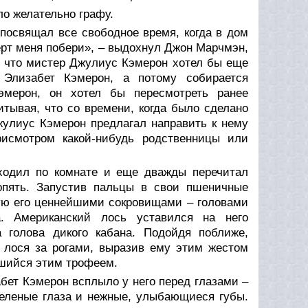
ло желательно графу.
 посвящал все свободное время, когда в дом
ерт меня побери», – выдохнул Джон Марчмэн,
, что мистер Джулиус Кэмерон хотел бы еще
Элизабет Кэмерон, а потому собирается
эмерон, он хотел бы пересмотреть ранее
тывая, что со времени, когда было сделано
жулиус Кэмерон предлагал направить к нему
рисмотром какой-нибудь родственницы или
ходил по комнате и еще дважды перечитал
опять. Запустив пальцы в свои пшеничные
ную его ценнейшими сокровищами – головами
. Американский лось уставился на него
 голова дикого кабана. Подойдя поближе,
 лося за рогами, выразив ему этим жестом
вшийся этим трофеем.
бет Кэмерон всплыло у него перед глазами –
зеленые глаза и нежные, улыбающиеся губы.