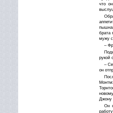
что о
выслуш
Обр
аппети
пышная
брата 
мужу с
– Фр
Под
рукой 
– Се
он отп
Пос
Монтмэ
Торнто
новому
Джону 
Он 
работу