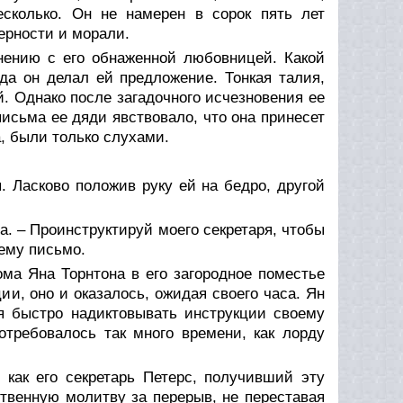
сколько. Он не намерен в сорок пять лет
ерности и морали.
ению с его обнаженной любовницей. Какой
да он делал ей предложение. Тонкая талия,
 Однако после загадочного исчезновения ее
письма ее дяди явствовало, что она принесет
а, были только слухами.
. Ласково положив руку ей на бедро, другой
уга. – Проинструктируй моего секретаря, чтобы
 ему письмо.
ма Яна Торнтона в его загородное поместье
ии, оно и оказалось, ожидая своего часа. Ян
я быстро надиктовывать инструкции своему
отребовалось так много времени, как лорду
как его секретарь Петерс, получивший эту
ственную молитву за перерыв, не переставая