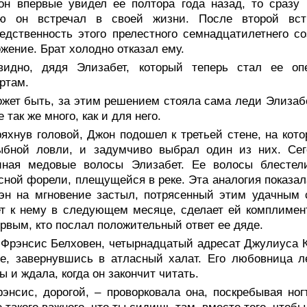
он впервые увидел ее полтора года назад, то сразу
ую он встречал в своей жизни. После второй вст
едственность этого прелестного семнадцатилетнего со
жение. Брат холодно отказал ему.
видно, дядя Элизабет, который теперь стал ее о
ртам.
жет быть, за этим решением стояла сама леди Элизабет
 так же много, как и для него.
ряхнув головой, Джон подошел к третьей стене, на ко
ыбной ловли, и задумчиво выбрал один из них. Сег
иная медовые волосы Элизабет. Ее волосы блестел
сной форели, плещущейся в реке. Эта аналогия показал
н на мгновение застыл, потрясенный этим удачным с
т к нему в следующем месяце, сделает ей комплимен
рвым, кто послал положительный ответ ее дяде.
 Фрэнсис Белховен, четырнадцатый адресат Джулиуса К
е, завернувшись в атласный халат. Его любовница л
ы и ждала, когда он закончит читать.
рэнсис, дорогой, – проворковала она, поскребывая но