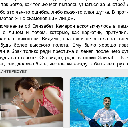
 так бегло, как только мог, пытаясь угнаться за быстрой
бо это чья-то ошибка, либо какая-то злая шутка. В про
мотал Ян с окаменевшим лицом.
поминание об Элизабет Кэмерон всколыхнулось в памя
а с лицом и телом, которые, как наркотик, притупи
лена с виконтом. Видимо, она так и не вышла за своег
ибудь более высокого полета. Ему было хорошо изве
ли в брак только ради престижа и денег, после чего 
будь на стороне. Очевидно, родственники Элизабет Кэ
ак, они, должно быть, чертовски жаждут сбыть ее с рук,