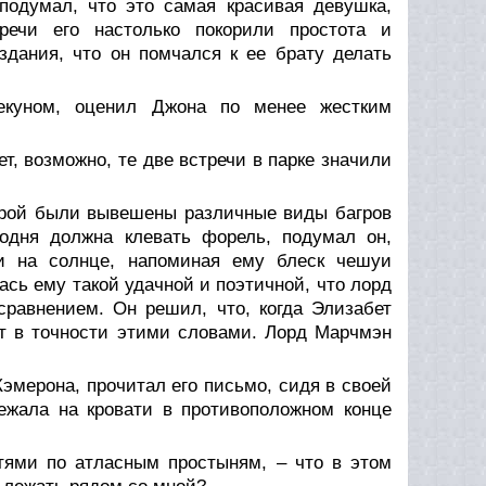
 подумал, что это самая красивая девушка,
речи его настолько покорили простота и
здания, что он помчался к ее брату делать
пекуном, оценил Джона по менее жестким
, возможно, те две встречи в парке значили
торой были вывешены различные виды багров
одня должна клевать форель, подумал он,
и на солнце, напоминая ему блеск чешуи
ась ему такой удачной и поэтичной, что лорд
равнением. Он решил, что, когда Элизабет
т в точности этими словами. Лорд Марчмэн
эмерона, прочитал его письмо, сидя в своей
ежала на кровати в противоположном конце
гтями по атласным простыням, – что в этом