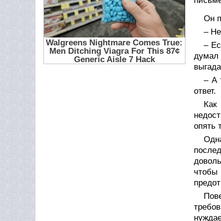
письме
Он п
– Не
– Е
думал
выгада
– А
ответ.
Как 
недост
опять
Одн
послед
доволь
чтобы
предот
Пов
требов
нуждае