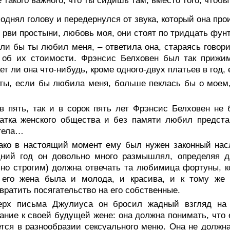
 такого важного, что ты сидишь там, вместо того, чтоб
однял голову и передернулся от звука, который она про
 рви простыни, любовь моя, они стоят по тридцать фунт
сли бы ты любил меня, – ответила она, стараясь гово
 об их стоимости. Фрэнсис Белховен был так прижим
ет ли она что-нибудь, кроме одного-двух платьев в год,
 ты, если бы любила меня, больше пеклась бы о моем
в пять, так и в сорок пять лет Фрэнсис Белховен не 
атка женского общества и без памяти любил предста
 тела…
ако в настоящий момент ему был нужен законный насл
ний год он довольно много размышлял, определяя дл
но строгим) должна отвечать та любимица фортуны, ко
 его жена была и молода, и красива, и к тому же
вратить посягательство на его собственные.
ерх письма Джулиуса он бросил жадный взгляд на
ание к своей будущей жене: она должна понимать, что 
тся в разнообразии сексуального меню. Она не должна 