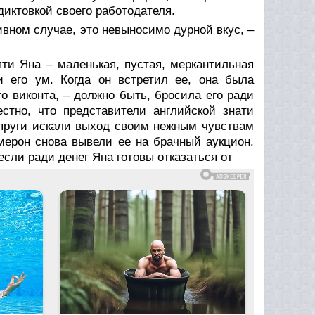
 диктовкой своего работодателя.
тивном случае, это невыносимо дурной вкус, –
ти Яна – маленькая, пустая, меркантильная
ли его ум. Когда он встретил ее, она была
о виконта, – должно быть, бросила его ради
стно, что представители английской знати
супруги искали выход своим нежным чувствам
мерон снова вывели ее на брачный аукцион.
 если ради денег Яна готовы отказаться от