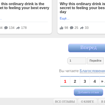
Вперед
Вы читаете
Благословени
1
2
3
4
» 
Добавить отзыв
ВСЕ ОТЗЫВЫ
О КНИГЕ
В 