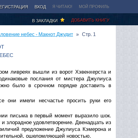
ЕГИСТРАЦИЯ
ВХОД
Я ЧИТАЮ!
МОЙ ПРОФИЛЬ
ДОБАВИТЬ КНИГУ
В ЗАКЛАДКИ
ловение небес - Макнот Джудит
Стр. 1
ОТ
ЕБЕС
бром ливреях вышли из ворот Хэвенхерста и
одинаковые послания от мистера Джулиуса
ужно было в срочном порядке доставить в
се они имели несчастье просить руки его
ении письма в первый момент выразило шок.
 и злорадное удовлетворение. Двенадцать из
приличий предложение Джулиуса Кэмерона и
итительной, ошеломляющей новостью.