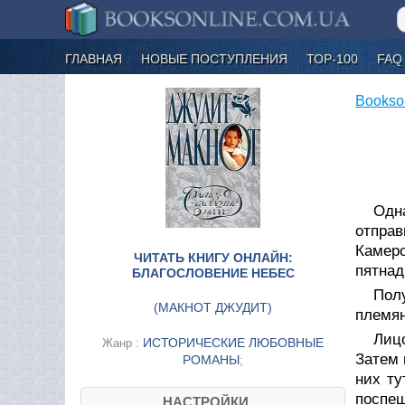
ГЛАВНАЯ
НОВЫЕ ПОСТУПЛЕНИЯ
ТОР-100
FAQ
Bookso
Одн
отпра
Камер
ЧИТАТЬ КНИГУ ОНЛАЙН:
пятнад
БЛАГОСЛОВЕНИЕ НЕБЕС
Пол
(
МАКНОТ ДЖУДИТ
)
племян
Лиц
ИСТОРИЧЕСКИЕ ЛЮБОВНЫЕ
Жанр :
Затем 
РОМАНЫ
;
них ту
поспеш
НАСТРОЙКИ....