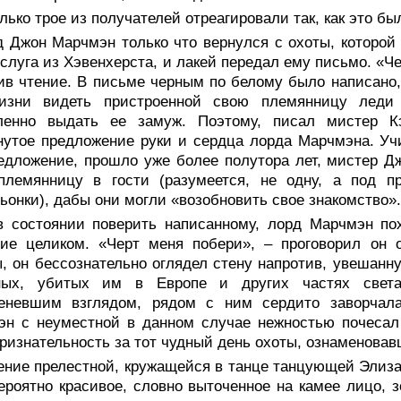
лько трое из получателей отреагировали так, как это бы
д Джон Марчмэн только что вернулся с охоты, которой
слуга из Хэвенхерста, и лакей передал ему письмо. «Ч
ив чтение. В письме черным по белому было написано
изни видеть пристроенной свою племянницу леди 
ленно выдать ее замуж. Поэтому, писал мистер К
нутое предложение руки и сердца лорда Марчмэна. Учи
едложение, прошло уже более полутора лет, мистер Д
племянницу в гости (разумеется, не одну, а под п
ьонки), дабы они могли «возобновить свое знакомство».
в состоянии поверить написанному, лорд Марчмэн по
ние целиком. «Черт меня побери», – проговорил он 
, он бессознательно оглядел стену напротив, увешан
ных, убитых им в Европе и других частях света
леневшим взглядом, рядом с ним сердито заворчала
эн с неуместной в данном случае нежностью почесал
ризнательность за тот чудный день охоты, ознаменова
ение прелестной, кружащейся в танце танцующей Элиза
ероятно красивое, словно выточенное на камее лицо, 