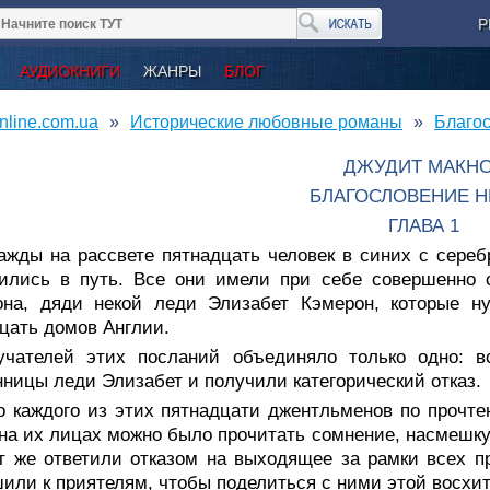
Р
АУДИОКНИГИ
ЖАНРЫ
БЛОГ
nline.com.ua
Исторические любовные романы
Благос
ДЖУДИТ МАКН
БЛАГОСЛОВЕНИЕ Н
ГЛАВА 1
ажды на рассвете пятнадцать человек в синих с сере
вились в путь. Все они имели при себе совершенно 
она, дяди некой леди Элизабет Кэмерон, которые н
цать домов Англии.
учателей этих посланий объединяло только одно: в
ницы леди Элизабет и получили категорический отказ.
о каждого из этих пятнадцати джентльменов по прочт
на их лицах можно было прочитать сомнение, насмешку
т же ответили отказом на выходящее за рамки всех 
или к приятелям, чтобы поделиться с ними этой восх