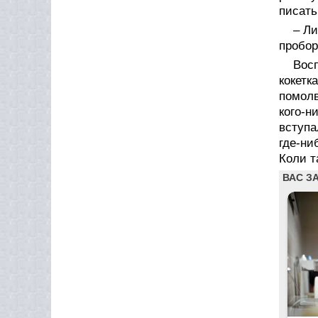
писать
– Ли
пробор
Вос
кокетк
помолв
кого-н
вступа
где-ни
Коли т