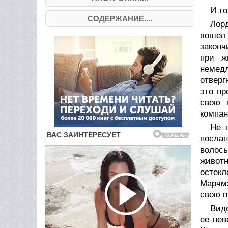
И то
СОДЕРЖАНИЕ....
Лор
вошел 
законч
при ж
немед
отверг
это пр
свою 
компан
Не 
посла
волосы
живот
остек
Марчм
свою п
Вид
ее нев