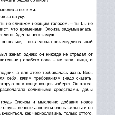
ы лежать рядом со мной?
изводила ногтями.
ов за штуку.
рить не слишком ноющим голосом, – ты бы не
ист, что временами Элоиза задумывалась,
 если выйдет за него замуж.
, кошельке, – последовал незамедлительный
был женат, однако он никогда не страдал от
вительниц слабого пола – их тела, лица, и
едник, а для этого требовалась жена. Весь
я себя, каким требованиям (надо сказать,
торую он в конце концов изберет. Он хотел,
 располагала солидными средствами, дабы
 грудь Элоизы и мысленно добавил новое
его чувственные аппетиты очень сильны и он
кукситься, как черносливина, только оттого,