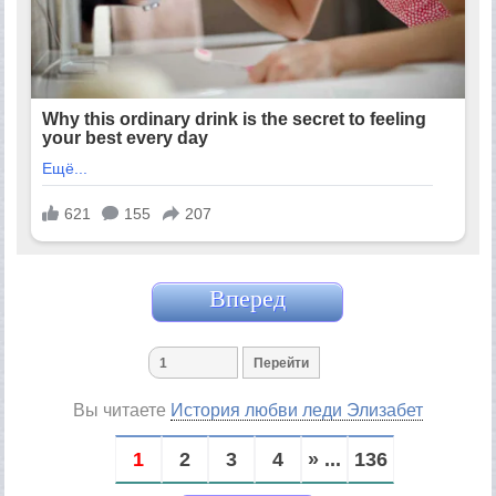
Вперед
Вы читаете
История любви леди Элизабет
1
2
3
4
» ...
136