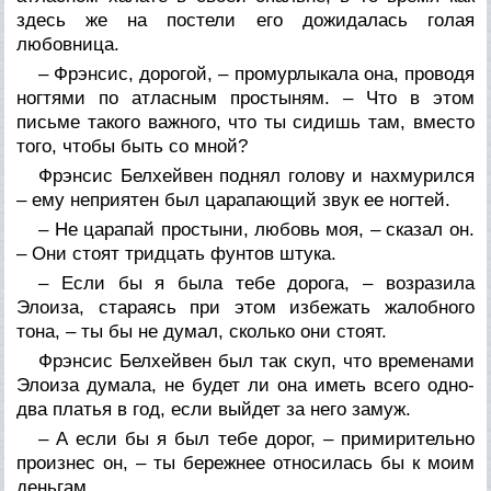
здесь же на постели его дожидалась голая
любовница.
– Фрэнсис, дорогой, – промурлыкала она, проводя
ногтями по атласным простыням. – Что в этом
письме такого важного, что ты сидишь там, вместо
того, чтобы быть со мной?
Фрэнсис Белхейвен поднял голову и нахмурился
– ему неприятен был царапающий звук ее ногтей.
– Не царапай простыни, любовь моя, – сказал он.
– Они стоят тридцать фунтов штука.
– Если бы я была тебе дорога, – возразила
Элоиза, стараясь при этом избежать жалобного
тона, – ты бы не думал, сколько они стоят.
Фрэнсис Белхейвен был так скуп, что временами
Элоиза думала, не будет ли она иметь всего одно-
два платья в год, если выйдет за него замуж.
– А если бы я был тебе дорог, – примирительно
произнес он, – ты бережнее относилась бы к моим
деньгам.