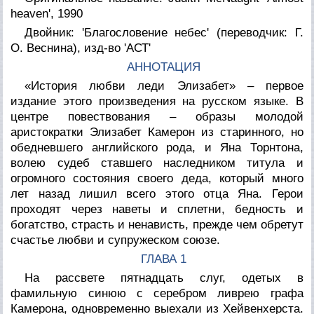
heaven', 1990
Двойник: 'Благословение небес' (переводчик: Г.
О. Веснина), изд-во 'АСТ'
АННОТАЦИЯ
«История любви леди Элизабет» – первое
издание этого произведения на русском языке. В
центре повествования – образы молодой
аристократки Элизабет Камерон из старинного, но
обедневшего английского рода, и Яна Торнтона,
волею судеб ставшего наследником титула и
огромного состояния своего деда, который много
лет назад лишил всего этого отца Яна. Герои
проходят через наветы и сплетни, бедность и
богатство, страсть и ненависть, прежде чем обретут
счастье любви и супружеском союзе.
ГЛАВА 1
На рассвете пятнадцать слуг, одетых в
фамильную синюю с серебром ливрею графа
Камерона, одновременно выехали из Хейвенхерста.