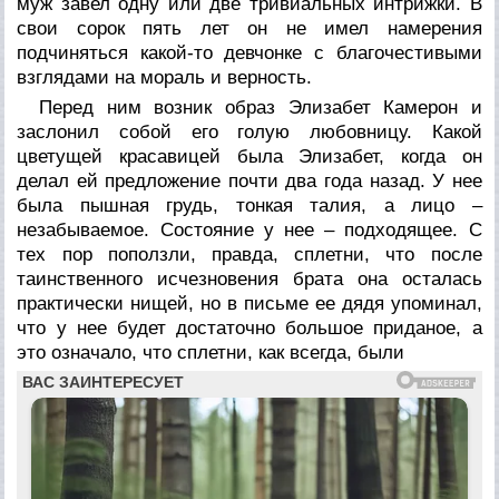
муж завел одну или две тривиальных интрижки. В
свои сорок пять лет он не имел намерения
подчиняться какой-то девчонке с благочестивыми
взглядами на мораль и верность.
Перед ним возник образ Элизабет Камерон и
заслонил собой его голую любовницу. Какой
цветущей красавицей была Элизабет, когда он
делал ей предложение почти два года назад. У нее
была пышная грудь, тонкая талия, а лицо –
незабываемое. Состояние у нее – подходящее. С
тех пор поползли, правда, сплетни, что после
таинственного исчезновения брата она осталась
практически нищей, но в письме ее дядя упоминал,
что у нее будет достаточно большое приданое, а
это означало, что сплетни, как всегда, были