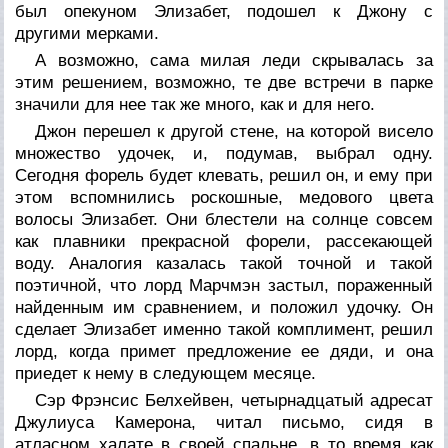
был опекуном Элизабет, подошел к Джону с
другими мерками.
А возможно, сама милая леди скрывалась за
этим решением, возможно, те две встречи в парке
значили для нее так же много, как и для него.
Джон перешел к другой стене, на которой висело
множество удочек, и, подумав, выбрал одну.
Сегодня форель будет клевать, решил он, и ему при
этом вспомнились роскошные, медового цвета
волосы Элизабет. Они блестели на солнце совсем
как плавники прекрасной форели, рассекающей
воду. Аналогия казалась такой точной и такой
поэтичной, что лорд Марчмэн застыл, пораженный
найденным им сравнением, и положил удочку. Он
сделает Элизабет именно такой комплимент, решил
лорд, когда примет предложение ее дяди, и она
приедет к нему в следующем месяце.
Сэр Фрэнсис Белхейвен, четырнадцатый адресат
Джулиуса Камерона, читал письмо, сидя в
атласном халате в своей спальне, в то время как