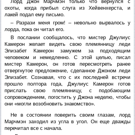
Лорд Джон Марчмэн только что вернулся с
охоты, когда прибыл слуга из Хейвенхерста, и
лакей подал ему письмо.
– Разрази меня гром! – невольно вырвалось у
лорда, пока он читал его.
В послании сообщалось, что мистер Джулиус
Камерон желает видеть свою племянницу леди
Элизабет Камерон замужем за подходящим
человеком и немедленно. С этой целью, писал
мистер Камерон, он готов пересмотреть ранее
отвергнутое предложение, сделанное Джоном леди
Элизабет. Сознавая, что с их последней встречи
прошло полтора года, Джулиус Камерон готов
прислать свою племянницу, с подобающим
сопровождением, погостить у Джона неделю, чтобы
они «могли возобновить знакомство».
Не в состоянии поверить своим глазам, лорд
Марчмэн заходил из угла в угол. Он еще дважды
перечитал все с начала.