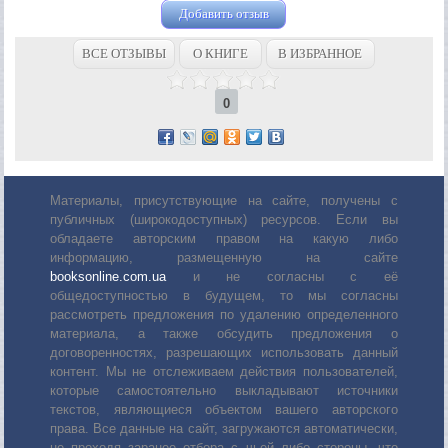
Добавить отзыв
ВСЕ ОТЗЫВЫ
О КНИГЕ
В ИЗБРАННОЕ
0
Материалы, присутствующие на сайте, получены с
публичных (широкодоступных) ресурсов. Если вы
обладаете авторским правом на какую либо
информацию, размещенную на сайте
booksonline.com.ua
и не согласны с её
общедоступностью в будущем, то мы согласны
рассмотреть предложения по удалению определенного
материала, а также обсудить предложения о
договоренностях, разрешающих использовать данный
контент. Мы не отслеживаем действия пользователей,
которые самостоятельно выкладывают источники
текстов, являющиеся объектом вашего авторского
права. Все данные на сайт, загружаются автоматически,
не проходя заранее отбора с чьей либо стороны, что