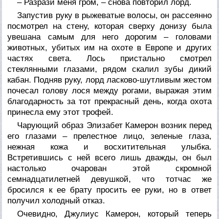
– Разрази меня гром, – снова повторил лорд.
Запустив руку в рыжеватые волосы, он рассеянно
посмотрел на стену, которая сверху донизу была
увешана самым для него дорогим – головами
животных, убитых им на охоте в Европе и других
частях света. Лось пристально смотрел
стеклянными глазами, рядом скалил зубы дикий
кабан. Подняв руку, лорд ласково-шутливым жестом
почесал голову лося между рогами, выражая этим
благодарность за тот прекрасный день, когда охота
принесла ему этот трофей.
Чарующий образ Элизабет Камерон возник перед
его глазами – прелестное лицо, зеленые глаза,
нежная кожа и восхитительная улыбка.
Встретившись с ней всего лишь дважды, он был
настолько очарован этой скромной
семнадцатилетней девушкой, что тотчас же
бросился к ее брату просить ее руки, но в ответ
получил холодный отказ.
Очевидно, Джулиус Камерон, который теперь