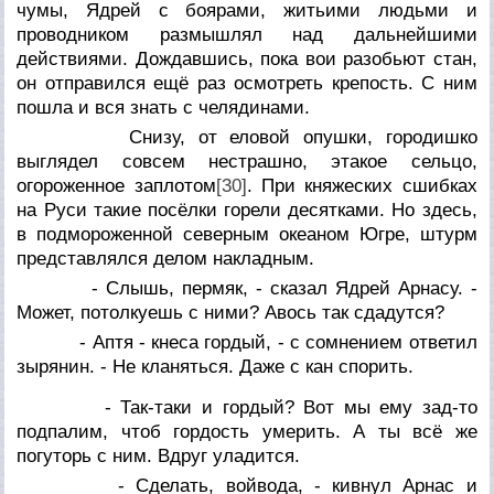
чумы, Ядрей с боярами, житьими людьми и
проводником размышлял над дальнейшими
действиями. Дождавшись, пока вои разобьют стан,
он отправился ещё раз осмотреть крепость. С ним
пошла и вся знать с челядинами.
Снизу, от еловой опушки, городишко
выглядел совсем нестрашно, этакое сельцо,
огороженное заплотом
[30]
. При княжеских сшибках
на Руси такие посёлки горели десятками. Но здесь,
в подмороженной северным океаном Югре, штурм
представлялся делом накладным.
- Слышь, пермяк, - сказал Ядрей Арнасу. -
Может, потолкуешь с ними? Авось так сдадутся?
- Аптя - кнеса гордый, - с сомнением ответил
зырянин. - Не кланяться. Даже с кан спорить.
- Так-таки и гордый? Вот мы ему зад-то
подпалим, чтоб гордость умерить. А ты всё же
погуторь с ним. Вдруг уладится.
- Сделать, войвода, - кивнул Арнас и