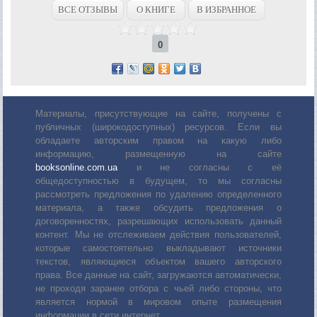
ВСЕ ОТЗЫВЫ
О КНИГЕ
В ИЗБРАННОЕ
0
Материалы, присутствующие на сайте, получены с
публичных (широкодоступных) ресурсов. Если вы
обладаете авторским правом на какую либо
информацию, размещенную на сайте
booksonline.com.ua
и не согласны с её
общедоступностью в будущем, то мы согласны
рассмотреть предложения по удалению определенного
материала, а также обсудить предложения о
договоренностях, разрешающих использовать данный
контент. Мы не отслеживаем действия пользователей,
которые самостоятельно выкладывают источники
текстов, являющиеся объектом вашего авторского
права. Все данные на сайт, загружаются автоматически,
не проходя заранее отбора с чьей либо стороны, что
является нормой в мировом опыте размещения
информации в сети интернет.