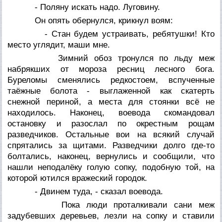
- Поляну искать надо. Луговину.
Он опять обернулся, крикнул воям:
- Стан будем устраивать, ребятушки! Кто
место углядит, маши мне.
Зимний обоз тронулся по льду меж
набрякших от мороза ресниц лесного бога.
Буреломы сменялись редкостоем, вспученные
таёжные болота - выглаженной как скатерть
снежной периной, а места для стоянки всё не
находилось. Наконец, воевода скомандовал
остановку и разослал по окрестным рощам
разведчиков. Остальные вои на всякий случай
спрятались за щитами. Разведчики долго где-то
болтались, наконец, вернулись и сообщили, что
нашли неподалёку голую сопку, подобную той, на
которой ютился вражеский городок.
- Двинем туда, - сказал воевода.
Пока люди проталкивали сани меж
задубевших деревьев, лезли на сопку и ставили