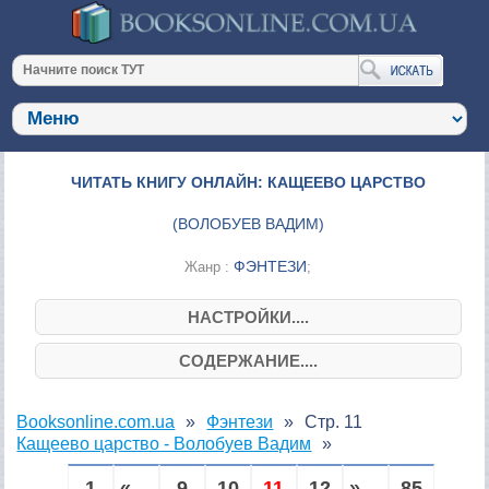
ЧИТАТЬ КНИГУ ОНЛАЙН: КАЩЕЕВО ЦАРСТВО
(
ВОЛОБУЕВ ВАДИМ
)
ФЭНТЕЗИ
Жанр :
;
НАСТРОЙКИ....
СОДЕРЖАНИЕ....
Booksonline.com.ua
Фэнтези
Стр. 11
Кащеево царство - Волобуев Вадим
1
« ...
9
10
11
12
» ...
85