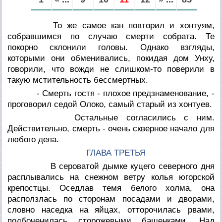
То же самое кан повторил и хонтуям,
собравшимся по случаю смерти собрата. Те
покорно склонили головы. Однако взгляды,
которыми они обменивались, покидая дом Унху,
говорили, что вожди не слишком-то поверили в
такую мстительность бессмертных.
- Смерть гостя - плохое предзнаменование, -
проговорил седой Олоко, самый старый из хонтуев.
Остальные согласились с ним.
Действительно, смерть - очень скверное начало для
любого дела.
ГЛАВА ТРЕТЬЯ
В сероватой дымке куцего северного дня
расплывались на снежном ветру колья югорской
крепостцы. Оседлав темя белого холма, она
расползлась по сторонам посадами и дворами,
словно наседка на яйцах, отторочилась рвами,
подбоченилась сторожевыми башенками. Над