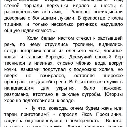
стеной торчали верхушки идолов и шесты с
разноцветными лентами, с башенок поглядывали
дозорные с большими луками. В крепостце стояла
тишина, и только несколько ратников нарушало
общую недвижимость.
Холм белым настом стекал к застывшей
реке, по нему струились тропинки, виднелись
следы югорских сапог из оленьего меха, лосиных
копыт и санные борозды. Дремучий еловый бор
теснился в низинах, словно чёрная вода вокруг
кочки, языками подступал к подножию холма, но
вверх не взбирался, оставляя широкое
пространство для обстрела. Всё, что могло служить
нападающим для укрытия, было пожжено,
разломано, втоптано в рыхлые сугробы. Югорцы
хорошо подготовились к осаде.
- Ну что, воевода, огнём будем жечь или
таран приготовим? - спросил Яков Прокшинич,
глядя на ощетинившуюся тыном крепость. - Ворота,
я гляжу, у них хлипкие. Двумя ударами снести