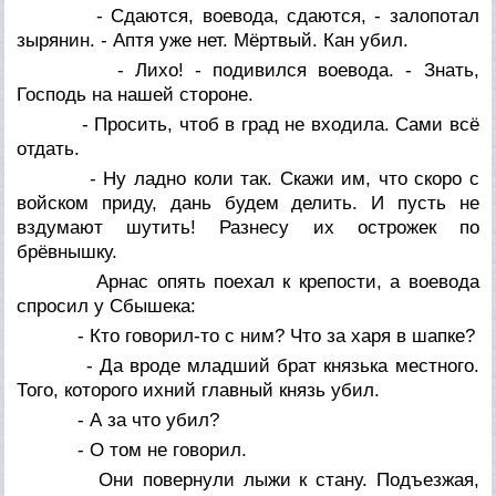
- Сдаются, воевода, сдаются, - залопотал
зырянин. - Аптя уже нет. Мёртвый. Кан убил.
- Лихо! - подивился воевода. - Знать,
Господь на нашей стороне.
- Просить, чтоб в град не входила. Сами всё
отдать.
- Ну ладно коли так. Скажи им, что скоро с
войском приду, дань будем делить. И пусть не
вздумают шутить! Разнесу их острожек по
брёвнышку.
Арнас опять поехал к крепости, а воевода
спросил у Сбышека:
- Кто говорил-то с ним? Что за харя в шапке?
- Да вроде младший брат князька местного.
Того, которого ихний главный князь убил.
- А за что убил?
- О том не говорил.
Они повернули лыжи к стану. Подъезжая,