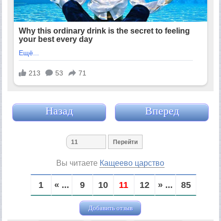
Назад
Вперед
Вы читаете
Кащеево царство
1
« ...
9
10
11
12
» ...
85
Добавить отзыв