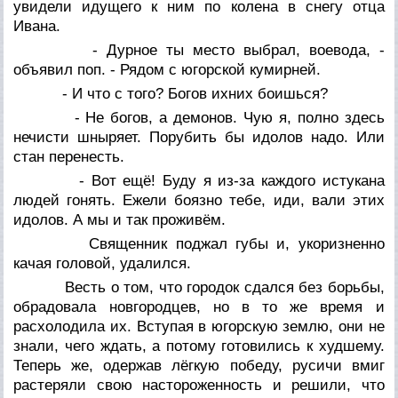
увидели идущего к ним по колена в снегу отца
Ивана.
- Дурное ты место выбрал, воевода, -
объявил поп. - Рядом с югорской кумирней.
- И что с того? Богов ихних боишься?
- Не богов, а демонов. Чую я, полно здесь
нечисти шныряет. Порубить бы идолов надо. Или
стан перенесть.
- Вот ещё! Буду я из-за каждого истукана
людей гонять. Ежели боязно тебе, иди, вали этих
идолов. А мы и так проживём.
Священник поджал губы и, укоризненно
качая головой, удалился.
Весть о том, что городок сдался без борьбы,
обрадовала новгородцев, но в то же время и
расхолодила их. Вступая в югорскую землю, они не
знали, чего ждать, а потому готовились к худшему.
Теперь же, одержав лёгкую победу, русичи вмиг
растеряли свою настороженность и решили, что