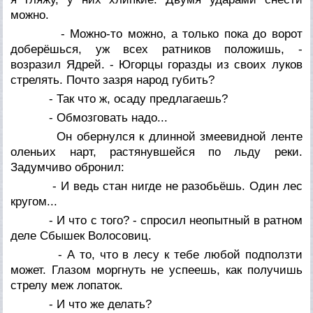
можно.
- Можно-то можно, а только пока до ворот
доберёшься, уж всех ратников положишь, -
возразил Ядрей. - Югорцы горазды из своих луков
стрелять. Почто зазря народ губить?
- Так что ж, осаду предлагаешь?
- Обмозговать надо...
Он обернулся к длинной змеевидной ленте
оленьих нарт, растянувшейся по льду реки.
Задумчиво обронил:
- И ведь стан нигде не разобьёшь. Один лес
кругом...
- И что с того? - спросил неопытный в ратном
деле Сбышек Волосовиц.
- А то, что в лесу к тебе любой подползти
может. Глазом моргнуть не успеешь, как получишь
стрелу меж лопаток.
- И что же делать?