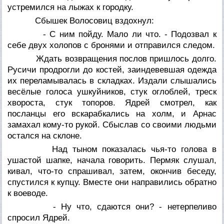
устремился на лыжах к городку.
Сбышек Волосовиц вздохнул:
- С ним пойду. Мало ли что. - Подозвал к
себе двух холопов с бронями и отправился следом.
Ждать возвращения послов пришлось долго.
Русичи продрогли до костей, заиндевевшая одежда
их переламывалась в складках. Издали слышались
весёлые голоса ушкуйников, стук оглоблей, треск
хвороста, стук топоров. Ядрей смотрел, как
посланцы его вскарабкались на холм, и Арнас
замахал кому-то рукой. Сбыслав со своими людьми
остался на склоне.
Над тыном показалась чья-то голова в
ушастой шапке, начала говорить. Пермяк слушал,
кивал, что-то спрашивал, затем, окончив беседу,
спустился к купцу. Вместе они направились обратно
к воеводе.
- Ну что, сдаются они? - нетерпеливо
спросил Ядрей.