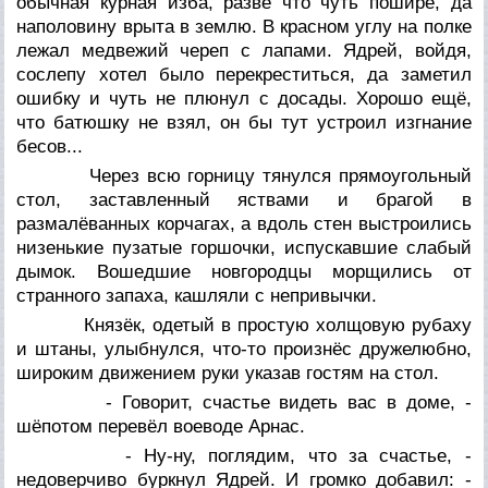
обычная курная изба, разве что чуть пошире, да
наполовину врыта в землю. В красном углу на полке
лежал медвежий череп с лапами. Ядрей, войдя,
сослепу хотел было перекреститься, да заметил
ошибку и чуть не плюнул с досады. Хорошо ещё,
что батюшку не взял, он бы тут устроил изгнание
бесов...
Через всю горницу тянулся прямоугольный
стол, заставленный яствами и брагой в
размалёванных корчагах, а вдоль стен выстроились
низенькие пузатые горшочки, испускавшие слабый
дымок. Вошедшие новгородцы морщились от
странного запаха, кашляли с непривычки.
Князёк, одетый в простую холщовую рубаху
и штаны, улыбнулся, что-то произнёс дружелюбно,
широким движением руки указав гостям на стол.
- Говорит, счастье видеть вас в доме, -
шёпотом перевёл воеводе Арнас.
- Ну-ну, поглядим, что за счастье, -
недоверчиво буркнул Ядрей. И громко добавил: -