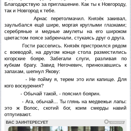
Благодарствую за приглашение. Как ты к Новгороду,
так и Новгород к тебе.
Арнас перетолмачил. Князёк закивал,
заулыбался ещё шире, моргая круглыми глазками;
серебряные и медные амулеты на его широком
цветастом поясе забренчали, стукаясь друг о друга.
Гости расселись. Князёк пристроился рядом
с воеводой, на другом конце стола разместились
югорские бояре. Забегали слуги, разливая по
кубкам брагу. Завид Негочевич, принюхавшись к
запахам, шепнул Якову:
- Не пойму я, терем это или капище. Для
кого воскурения?
- Обычай такой, - пояснил боярин.
- Ага, обычай... Ты глянь на медвежьи лапы:
это ж Волос, скотий бог, коим смерды навий
отпугивают.