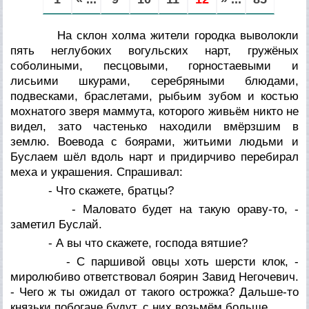
На склон холма жители городка выволокли
пять неглубоких вогульских нарт, гружёных
соболиными, песцовыми, горностаевыми и
лисьими шкурами, серебряными блюдами,
подвесками, браслетами, рыбьим зубом и костью
мохнатого зверя маммута, которого живьём никто не
видел, зато частенько находили вмёрзшим в
землю. Воевода с боярами, житьими людьми и
Буслаем шёл вдоль нарт и придирчиво перебирал
меха и украшения. Спрашивал:
- Что скажете, братцы?
- Маловато будет на такую ораву-то, -
заметил Буслай.
- А вы что скажете, господа вятшие?
- С паршивой овцы хоть шерсти клок, -
миролюбиво ответствовал боярин Завид Негочевич.
- Чего ж ты ожидал от такого острожка? Дальше-то
князьки побогаче будут, с них возьмём больше.