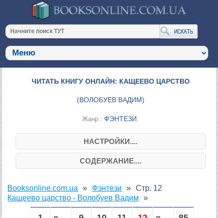
ЧИТАТЬ КНИГУ ОНЛАЙН: КАЩЕЕВО ЦАРСТВО
(
ВОЛОБУЕВ ВАДИМ
)
ФЭНТЕЗИ
Жанр :
;
НАСТРОЙКИ....
СОДЕРЖАНИЕ....
Booksonline.com.ua
Фэнтези
Стр. 12
Кащеево царство - Волобуев Вадим
1
« ...
9
10
11
12
» ...
85