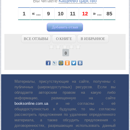
Вы читаете
Кащеево царство
1
« ...
9
10
11
12
» ...
85
Добавить отзыв
ВСЕ ОТЗЫВЫ
О КНИГЕ
В ИЗБРАННОЕ
0
Материалы, присутствующие на сайте, получены с
публичных (широкодоступных) ресурсов. Если вы
обладаете авторским правом на какую либо
информацию, размещенную на сайте
booksonline.com.ua
и не согласны с её
общедоступностью в будущем, то мы согласны
рассмотреть предложения по удалению определенного
материала, а также обсудить предложения о
договоренностях, разрешающих использовать данный