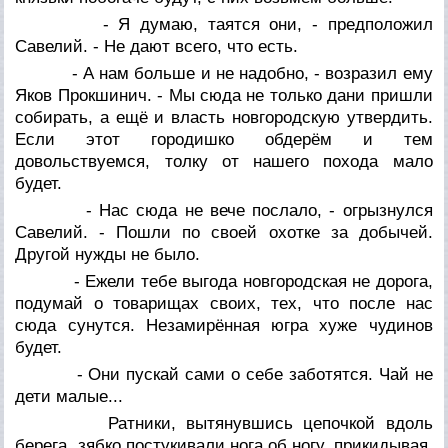
- Я думаю, таятся они, - предположил
Савелий. - Не дают всего, что есть.
- А нам больше и не надобно, - возразил ему
Яков Прокшинич. - Мы сюда не только дани пришли
собирать, а ещё и власть новгородскую утвердить.
Если этот городишко обдерём и тем
довольствуемся, толку от нашего похода мало
будет.
- Нас сюда не вече послало, - огрызнулся
Савелий. - Пошли по своей охотке за добычей.
Другой нужды не было.
- Ежели тебе выгода новгородская не дорога,
подумай о товарищах своих, тех, что после нас
сюда сунутся. Незамирённая югра хуже чудинов
будет.
- Они пускай сами о себе заботятся. Чай не
дети малые...
Ратники, вытянувшись цепочкой вдоль
берега, зябко постукивали нога об ногу, прикидывая,