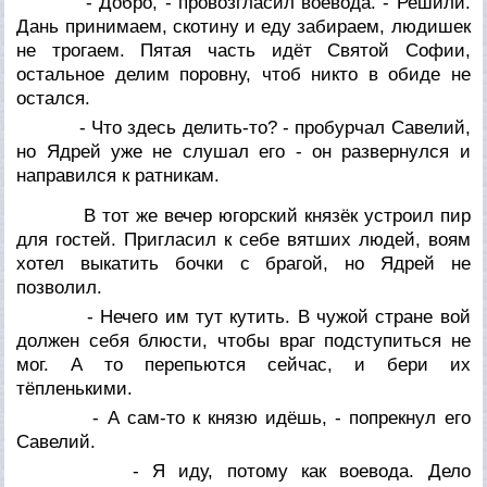
- Добро, - провозгласил воевода. - Решили.
Дань принимаем, скотину и еду забираем, людишек
не трогаем. Пятая часть идёт Святой Софии,
остальное делим поровну, чтоб никто в обиде не
остался.
- Что здесь делить-то? - пробурчал Савелий,
но Ядрей уже не слушал его - он развернулся и
направился к ратникам.
В тот же вечер югорский князёк устроил пир
для гостей. Пригласил к себе вятших людей, воям
хотел выкатить бочки с брагой, но Ядрей не
позволил.
- Нечего им тут кутить. В чужой стране вой
должен себя блюсти, чтобы враг подступиться не
мог. А то перепьются сейчас, и бери их
тёпленькими.
- А сам-то к князю идёшь, - попрекнул его
Савелий.
- Я иду, потому как воевода. Дело