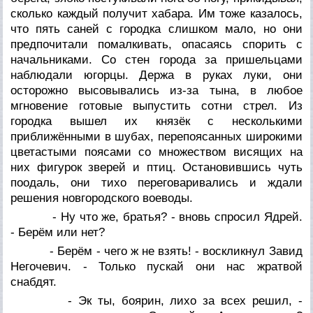
сколько каждый получит хабара. Им тоже казалось,
что пять саней с городка слишком мало, но они
предпочитали помалкивать, опасаясь спорить с
начальниками. Со стен города за пришельцами
наблюдали югорцы. Держа в руках луки, они
осторожно высовывались из-за тына, в любое
мгновение готовые выпустить сотни стрел. Из
городка вышел их князёк с несколькими
приближёнными в шубах, перепоясанных широкими
цветастыми поясами со множеством висящих на
них фигурок зверей и птиц. Остановившись чуть
поодаль, они тихо переговаривались и ждали
решения новгородского воеводы.
- Ну что же, братья? - вновь спросил Ядрей.
- Берём или нет?
- Берём - чего ж не взять! - воскликнул Завид
Негочевич. - Только пускай они нас жратвой
снабдят.
- Эк ты, боярин, лихо за всех решил, -