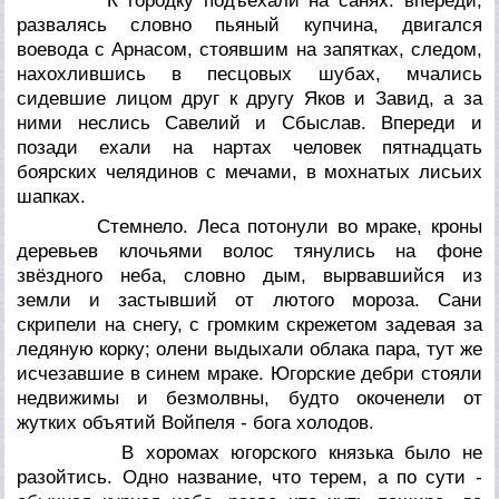
К городку подъехали на санях: впереди,
развалясь словно пьяный купчина, двигался
воевода с Арнасом, стоявшим на запятках, следом,
нахохлившись в песцовых шубах, мчались
сидевшие лицом друг к другу Яков и Завид, а за
ними неслись Савелий и Сбыслав. Впереди и
позади ехали на нартах человек пятнадцать
боярских челядинов с мечами, в мохнатых лисьих
шапках.
Стемнело. Леса потонули во мраке, кроны
деревьев клочьями волос тянулись на фоне
звёздного неба, словно дым, вырвавшийся из
земли и застывший от лютого мороза. Сани
скрипели на снегу, с громким скрежетом задевая за
ледяную корку; олени выдыхали облака пара, тут же
исчезавшие в синем мраке. Югорские дебри стояли
недвижимы и безмолвны, будто окоченели от
жутких объятий Войпеля - бога холодов.
В хоромах югорского князька было не
разойтись. Одно название, что терем, а по сути -