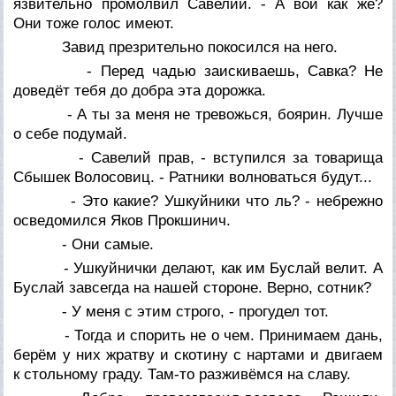
язвительно промолвил Савелий. - А вои как же?
Они тоже голос имеют.
Завид презрительно покосился на него.
- Перед чадью заискиваешь, Савка? Не
доведёт тебя до добра эта дорожка.
- А ты за меня не тревожься, боярин. Лучше
о себе подумай.
- Савелий прав, - вступился за товарища
Сбышек Волосовиц. - Ратники волноваться будут...
- Это какие? Ушкуйники что ль? - небрежно
осведомился Яков Прокшинич.
- Они самые.
- Ушкуйнички делают, как им Буслай велит. А
Буслай завсегда на нашей стороне. Верно, сотник?
- У меня с этим строго, - прогудел тот.
- Тогда и спорить не о чем. Принимаем дань,
берём у них жратву и скотину с нартами и двигаем
к стольному граду. Там-то разживёмся на славу.