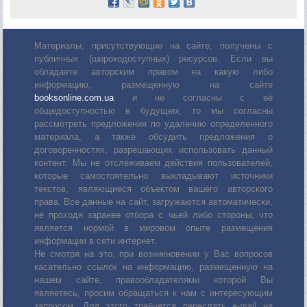
Материалы, присутствующие на сайте, получены с
публичных (широкодоступных) ресурсов. Если вы
обладаете авторским правом на какую либо
информацию, размещенную на сайте
booksonline.com.ua
и не согласны с её
общедоступностью в будущем, то мы согласны
рассмотреть предложения по удалению определенного
материала, а также обсудить предложения о
договоренностях, разрешающих использовать данный
контент. Мы не отслеживаем действия пользователей,
которые самостоятельно выкладывают источники
текстов, являющиеся объектом вашего авторского
права. Все данные на сайт, загружаются автоматически,
не проходя заранее отбора с чьей либо стороны, что
является нормой в мировом опыте размещения
информации в сети интернет.
Не смотря на это, при возникновении у Вас вопросов
касательно ссылок на информацию, размещенную на
нашем сайте, правообладателями которой Вы
являетесь, просим обращаться к нам с интересующим
запросом. Для этого требуется переслать е-mail на