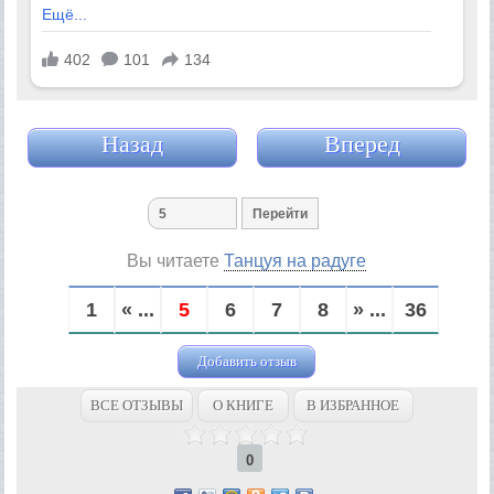
Назад
Вперед
Вы читаете
Танцуя на радуге
1
« ...
5
6
7
8
» ...
36
Добавить отзыв
ВСЕ ОТЗЫВЫ
О КНИГЕ
В ИЗБРАННОЕ
0