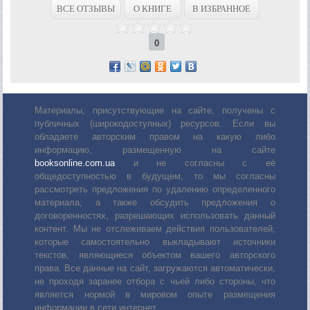
ВСЕ ОТЗЫВЫ
О КНИГЕ
В ИЗБРАННОЕ
0
Материалы, присутствующие на сайте, получены с
публичных (широкодоступных) ресурсов. Если вы
обладаете авторским правом на какую либо
информацию, размещенную на сайте
booksonline.com.ua
и не согласны с её
общедоступностью в будущем, то мы согласны
рассмотреть предложения по удалению определенного
материала, а также обсудить предложения о
договоренностях, разрешающих использовать данный
контент. Мы не отслеживаем действия пользователей,
которые самостоятельно выкладывают источники
текстов, являющиеся объектом вашего авторского
права. Все данные на сайт, загружаются автоматически,
не проходя заранее отбора с чьей либо стороны, что
является нормой в мировом опыте размещения
информации в сети интернет.