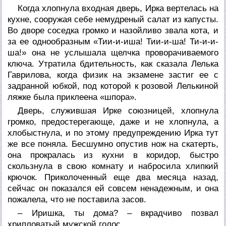
Когда хлопнула входная дверь, Ирка вертелась на
кухне, сооружая себе немудреный салат из капусты.
Во дворе соседка громко и назойливо звала кота, и
за ее однообразным «Тии-и-иша! Тии-и-ша! Ти-и-и-
ша!» она не услышала щелчка проворачиваемого
ключа. Утратила бдительность, как сказала Лелька
Гаврилова, когда физик на экзамене застиг ее с
задранной юбкой, под которой к розовой Лелькиной
ляжке была приклеена «шпора».
Дверь, служившая Ирке союзницей, хлопнула
громко, предостерегающе, даже и не хлопнула, а
хлобыстнула, и по этому предупреждению Ирка тут
же все поняла. Бесшумно опустив нож на скатерть,
она прокралась из кухни в коридор, быстро
скользнула в свою комнату и набросила хлипкий
крючок. Приколоченный еще два месяца назад,
сейчас он показался ей совсем ненадежным, и она
пожалела, что не поставила засов.
– Иришка, ты дома? – вкрадчиво позвал
хрипловатый мужской голос.