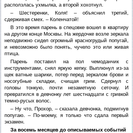
расползлась ухмылка, а второй хохотнул.
– Шестеренки, Коля! – объяснил третий,
сдерживая смех. – Коленчатой!
В это время парень в спецовке вошел в квартиру
на другом конце Москвы. На жердочке возле зеркала
неподвижно сидел огромный красногрудый попугай,
и невозможно было понять, чучело это или живая
птица.
Парень поставил на пол чемоданчик с
инструментами, снял яркую кепку. Выплюнул из-за
щек ватные шарики, потер перед зеркалом брови и
носогубные складки, счищая грим. Сдернул с
головы тонкую, почти незаметную сеточку. И
превратился в девчонку лет шестнадцати с гривкой
темно-русых волос.
– Ну что, Прохор, – сказала девчонка, подмигнув
попугаю. – По-моему, я только что сдала первый
экзамен.
За восемь месяцев до описываемых событий