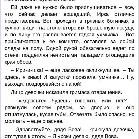
Ей даже не нужно было прислушиваться – все,
что сейчас делает вошедший, Ирка отлично
представляла. Вот проходит в грязных ботинках в
кухню, видит на столе второпях брошенную посуду,
и по лицу его расплывается гадкая ухмылка… Вот
приближается к ее комнате, оставляя за собой
следы на полу. Одной рукой обязательно ведет по
стене, подцепляя нечистыми пальцами отошедшие
края обоев.
– Ири-и-шка! – еще ласковее окликнули ее. – Ты
здесь, я знаю! И капустки порезала, умничка… Ну,
выходи, поздоровайся с папой!
Лицо девочки исказила гримаса отвращения.
– «Здрасьте» будешь говорить или нет? –
рявкнули совсем рядом, за дверью, и она
отшатнулась, кусая губы. Отвечать было опасно, но
молчать – еще опаснее.
– Здравствуйте, дядя Вова! – крикнула девочка,
отступая к столу. – Я уроки делаю, дядя Вова.