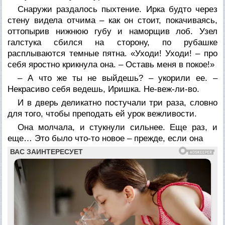
Снаружи раздалось пыхтение. Ирка будто через
стену видела отчима – как он стоит, покачиваясь,
оттопырив нижнюю губу и наморщив лоб. Узел
галстука сбился на сторону, по рубашке
расплываются темные пятна. «Уходи! Уходи! – про
себя яростно крикнула она. – Оставь меня в покое!»
– А что же ты не выйдешь? – укорили ее. –
Некрасиво себя ведешь, Иришка. Не-веж-ли-во.
И в дверь деликатно постучали три раза, словно
для того, чтобы преподать ей урок вежливости.
Она молчала, и стукнули сильнее. Еще раз, и
еще… Это было что-то новое – прежде, если она