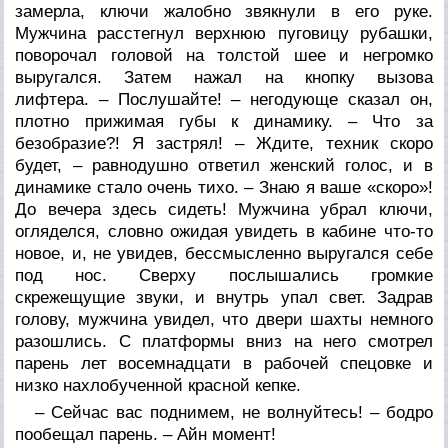
замерла, ключи жалобно звякнули в его руке.
Мужчина расстегнул верхнюю пуговицу рубашки,
поворочал головой на толстой шее и негромко
выругался. Затем нажал на кнопку вызова
лифтера. – Послушайте! – негодующе сказал он,
плотно прижимая губы к динамику. – Что за
безобразие?! Я застрял! – Ждите, техник скоро
будет, – равнодушно ответил женский голос, и в
динамике стало очень тихо. – Знаю я ваше «скоро»!
До вечера здесь сидеть! Мужчина убрал ключи,
огляделся, словно ожидая увидеть в кабине что-то
новое, и, не увидев, бессмысленно выругался себе
под нос. Сверху послышались громкие
скрежещущие звуки, и внутрь упал свет. Задрав
голову, мужчина увидел, что двери шахты немного
разошлись. С платформы вниз на него смотрел
парень лет восемнадцати в рабочей спецовке и
низко нахлобученной красной кепке.
– Сейчас вас поднимем, не волнуйтесь! – бодро
пообещал парень. – Айн момент!