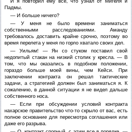
И я повторил ему все, что узнал от Мигеля и
Падмы.
— И больше ничего?
— У меня не было времени заниматься
собственными расследованиями. Аманду
требовалось доставить крайне срочно, поэтому во
время перелета у меня по горло хватало своих дел.
— Уильям! — Ян со стуком поставил свой
недопитый стакан на низкий столик у кресла. — В
том, что мы оказались в подобном положении,
гораздо больше моей вины, чем Кейси. При
заключении контракта он решал тактические
задачи, а стратегией должен был заниматься я. К
сожалению, в данной ситуации я не видел дальше
собственного носа.
— Если при обсуждении условий контракта
нахарское правительство что-то скрыло от вас, есть
полное основание для пересмотра соглашения или
даже его разрыва.
— О, контракт спорный, с этим все в порядке. —