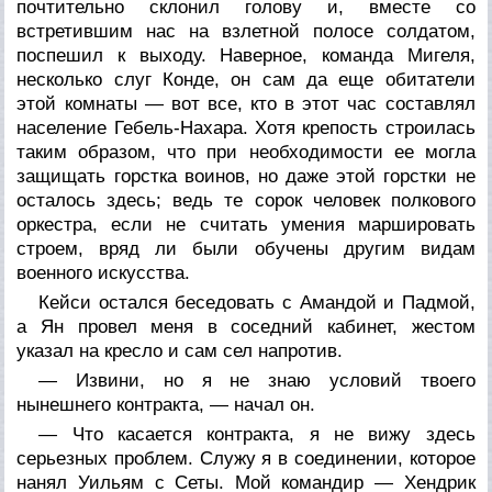
почтительно склонил голову и, вместе со
встретившим нас на взлетной полосе солдатом,
поспешил к выходу. Наверное, команда Мигеля,
несколько слуг Конде, он сам да еще обитатели
этой комнаты — вот все, кто в этот час составлял
население Гебель-Нахара. Хотя крепость строилась
таким образом, что при необходимости ее могла
защищать горстка воинов, но даже этой горстки не
осталось здесь; ведь те сорок человек полкового
оркестра, если не считать умения маршировать
строем, вряд ли были обучены другим видам
военного искусства.
Кейси остался беседовать с Амандой и Падмой,
а Ян провел меня в соседний кабинет, жестом
указал на кресло и сам сел напротив.
— Извини, но я не знаю условий твоего
нынешнего контракта, — начал он.
— Что касается контракта, я не вижу здесь
серьезных проблем. Служу я в соединении, которое
нанял Уильям с Сеты. Мой командир — Хендрик