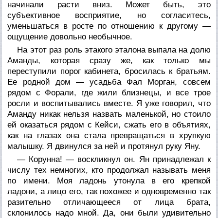
начинали расти вниз. Может быть, это
субъективное восприятие, но согласитесь,
уменьшаться в росте по отношению к другому —
ощущение довольно необычное.
На этот раз роль этакого эталона выпала на долю
Аманды, которая сразу же, как только мы
переступили порог кабинета, бросилась к братьям.
Ее родной дом — усадьба Фал Морган, совсем
рядом с Форали, где жили близнецы, и все трое
росли и воспитывались вместе. Я уже говорил, что
Аманду никак нельзя назвать маленькой, но стоило
ей оказаться рядом с Кейси, сжать его в объятиях,
как на глазах она стала превращаться в хрупкую
малышку. Я двинулся за ней и протянул руку Яну.
— Корунна! — воскликнул он. Ян принадлежал к
числу тех немногих, кто продолжал называть меня
по имени. Моя ладонь утонула в его крепкой
ладони, а лицо его, так похожее и одновременно так
разительно отличающееся от лица брата,
склонилось надо мной. Да, они были удивительно