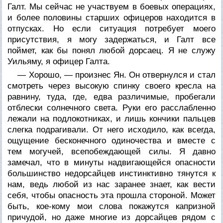
Галт. Мы сейчас не участвуем в боевых операциях,
и более половины старших офицеров находится в
отпусках. Но если ситуация потребует моего
присутствия, я могу задержаться, и Галт все
поймет, как бы понял любой дорсаец. Я не служу
Уильяму, я офицер Галта.
— Хорошо, — произнес Ян. Он отвернулся и стал
смотреть через высокую спинку своего кресла на
равнину, туда, где, едва различимые, пробегали
отблески солнечного света. Руки его расслабленно
лежали на подлокотниках, и лишь кончики пальцев
слегка подрагивали. От него исходило, как всегда,
ощущение бесконечного одиночества и вместе с
тем могучей, всепобеждающей силы. Я давно
замечал, что в минуты надвигающейся опасности
большинство недорсайцев инстинктивно тянутся к
нам, ведь любой из нас заранее знает, как вести
себя, чтобы опасность эта прошла стороной. Может
быть, кое-кому мои слова покажутся капризной
причудой, но даже многие из дорсайцев рядом с