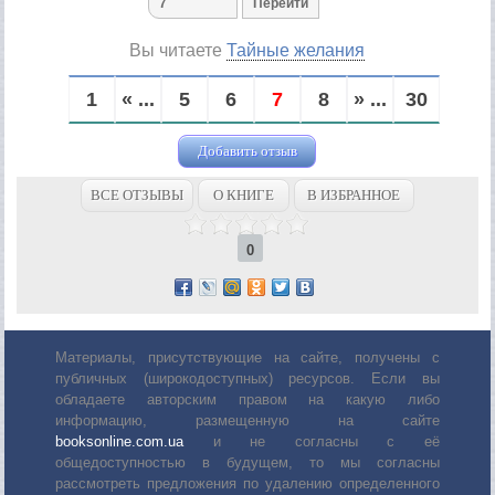
Вы читаете
Тайные желания
1
« ...
5
6
7
8
» ...
30
Добавить отзыв
ВСЕ ОТЗЫВЫ
О КНИГЕ
В ИЗБРАННОЕ
0
Материалы, присутствующие на сайте, получены с
публичных (широкодоступных) ресурсов. Если вы
обладаете авторским правом на какую либо
информацию, размещенную на сайте
booksonline.com.ua
и не согласны с её
общедоступностью в будущем, то мы согласны
рассмотреть предложения по удалению определенного