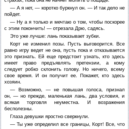
страхах, пока она не начнет молить о пощаде.
— А я нет, — коротко буркнул он. — И так дело не
пойдет.
— Ну а я только и мечтаю о том, чтобы поскорее
с этим покончить! — отрезала Дрю, садясь.
Это уже лучше: лань показывает зубки.
Корт не изменил позы. Пусть выговорится. Все
равно игру ведет не она, пусть пока и отказывается
это признать. Ей еще предстоит узнать, кто здесь
имеет право предъявлять претензии, а кому
следует робко склонить голову. Но ничего, всему
свое время. И он получит ее. Покажет, кто здесь
хозяин.
— Возможно, — не повышая голоса, признал
он, — но прежде, маленькая лань, два условия, и
всякая торговля неуместна. И возражения
бесполезны.
Глаза девушки яростно сверкнули.
— Ты уже определил все границы, Корт! Все, что