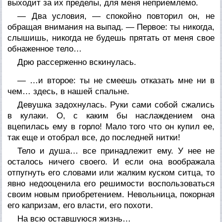
выходит за их пределы, для меня неприемлемо.
— Два условия, — спокойно повторил он, не
обращая внимания на выпад. — Первое: ты никогда,
слышишь, никогда не будешь прятать от меня свое
обнаженное тело…
Дрю рассерженно вскинулась.
— …и второе: ты не смеешь отказать мне ни в
чем… здесь, в нашей спальне.
Девушка задохнулась. Руки сами собой сжались
в кулаки. О, с каким бы наслаждением она
вцепилась ему в горло! Мало того что он купил ее,
так еще и отобрал все, до последней нитки!
Тело и душа… все принадлежит ему. У нее не
осталось ничего своего. И если она воображала
отпугнуть его словами или жалким куском ситца, то
явно недооценила его решимости воспользоваться
своим новым приобретением. Невольница, покорная
его капризам, его власти, его похоти.
На всю оставшуюся жизнь…