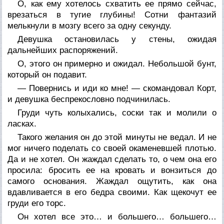
О, как ему хотелось схватить ее прямо сейчас,
врезаться в тугие глубины! Сотни фантазий
мелькнули в мозгу всего за одну секунду.
Девушка остановилась у стены, ожидая
дальнейших распоряжений.
О, этого он примерно и ожидал. Небольшой бунт,
который он подавит.
—
Повернись и иди ко мне! — скомандовал Корт,
и девушка беспрекословно подчинилась.
Груди чуть колыхались, соски так и молили о
ласках.
Такого желания он до этой минуты не ведал. И не
мог ничего поделать со своей окаменевшей плотью.
Да и не хотел. Он жаждал сделать то, о чем она его
просила: бросить ее на кровать и вонзиться до
самого основания. Жаждал ощутить, как она
вдавливается в его бедра своими. Как щекочут ее
груди его торс.
Он хотел все это… и большего… большего…