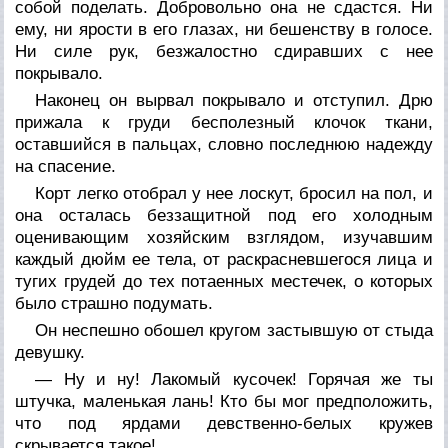
собой поделать. Добровольно она не сдастся. Ни
ему, ни ярости в его глазах, ни бешенству в голосе.
Ни силе рук, безжалостно сдиравших с нее
покрывало.
Наконец он вырвал покрывало и отступил. Дрю
прижала к груди бесполезный клочок ткани,
оставшийся в пальцах, словно последнюю надежду
на спасение.
Корт легко отобрал у нее лоскут, бросил на пол, и
она осталась беззащитной под его холодным
оценивающим хозяйским взглядом, изучавшим
каждый дюйм ее тела, от раскрасневшегося лица и
тугих грудей до тех потаенных местечек, о которых
было страшно подумать.
Он неспешно обошел кругом застывшую от стыда
девушку.
— Ну и ну! Лакомый кусочек! Горячая же ты
штучка, маленькая лань! Кто бы мог предположить,
что под ярдами девственно-белых кружев
скрывается
такое!