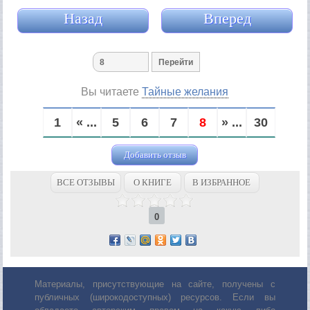
Назад
Вперед
Вы читаете
Тайные желания
1
« ...
5
6
7
8
» ...
30
Добавить отзыв
ВСЕ ОТЗЫВЫ
О КНИГЕ
В ИЗБРАННОЕ
0
Материалы, присутствующие на сайте, получены с
публичных (широкодоступных) ресурсов. Если вы