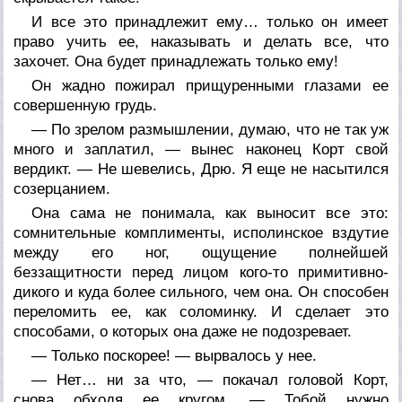
И все это принадлежит ему… только он имеет
право учить ее, наказывать и делать все, что
захочет. Она будет принадлежать только ему!
Он жадно пожирал прищуренными глазами ее
совершенную грудь.
— По зрелом размышлении, думаю, что не так уж
много и заплатил, — вынес наконец Корт свой
вердикт. — Не шевелись, Дрю. Я еще не насытился
созерцанием.
Она сама не понимала, как выносит все это:
сомнительные комплименты, исполинское вздутие
между его ног, ощущение полнейшей
беззащитности перед лицом кого-то примитивно-
дикого и куда более сильного, чем она. Он способен
переломить ее, как соломинку. И сделает это
способами, о которых она даже не подозревает.
— Только поскорее! — вырвалось у нее.
— Нет… ни за что, — покачал головой Корт,
снова обходя ее кругом. — Тобой нужно