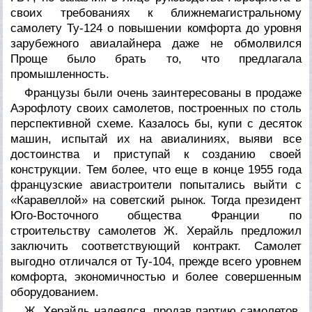
своих требованиях к ближнемагистральному
самолету Ту-124 о повышении комфорта до уровня
зарубежного авиалайнера даже не обмолвился
Проще было брать то, что предлагала
промышленность.
Французы были очень заинтересованы в продаже
Аэрофлоту своих самолетов, построенных по столь
перспективной схеме. Казалось бы, купи с десяток
машин, испытай их на авиалиниях, выяви все
достоинства и приступай к созданию своей
конструкции. Тем более, что еще в конце 1955 года
французские авиастроители попытались выйти с
«Каравеллой» на советский рынок. Тогда президент
Юго-Восточного общества Франции по
строительству самолетов Ж. Херайль предложил
заключить соответствующий контракт. Самолет
выгодно отличался от Ту-104, прежде всего уровнем
комфорта, экономичностью и более совершенным
оборудованием.
Ж. Херайль надеялся, продав партию самолетов,