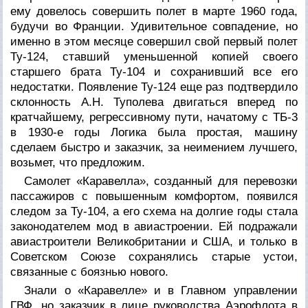
ему довелось совершить полет в марте 1960 года,
будучи во Франции. Удивительное совпадение, но
именно в этом месяце совершил свой первый полет
Ту-124, ставший уменьшенной копией своего
старшего брата Ту-104 и сохранивший все его
недостатки. Появление Ту-124 еще раз подтвердило
склонность А.Н. Туполева двигаться вперед по
кратчайшему, регрессивному пути, начатому с ТБ-3
в 1930-е годы Логика была простая, машину
сделаем быстро и заказчик, за неимением лучшего,
возьмет, что предложим.
Самолет «Каравелла», созданный для перевозки
пассажиров с повышенным комфортом, появился
следом за Ту-104, а его схема на долгие годы стала
законодателем мод в авиастроении. Ей подражали
авиастроители Великобритании и США, и только в
Советском Союзе сохранялись старые устои,
связанные с боязнью нового.
Знали о «Каравелле» и в Главном управлении
ГВФ, но заказчик в лице руководства Аэрофлота в