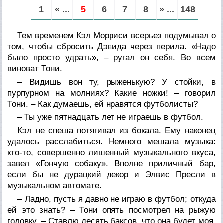
1
« ...
5
6
7
8
» ...
148
Тем временем Кэл Морриси всерьез подумывал о
том, чтобы сбросить Дэвида через перила. «Надо
было просто удрать», – ругал он себя. Во всем
виноват Тони.
– Видишь вон ту, рыженькую? У стойки, в
пурпурном на молниях? Какие ножки! – говорил
Тони. – Как думаешь, ей нравятся футболисты?
– Ты уже пятнадцать лет не играешь в футбол.
Кэл не спеша потягивал из бокала. Ему наконец
удалось расслабиться. Немного мешала музыка:
кто-то, совершенно лишенный музыкального вкуса,
завел «Гончую собаку». Вполне приличный бар,
если бы не дурацкий декор и Элвис Пресли в
музыкальном автомате.
– Ладно, пусть я давно не играю в футбол; откуда
ей это знать? – Тони опять посмотрел на рыжую
головку. – Ставлю десять баксов, что она будет моя.