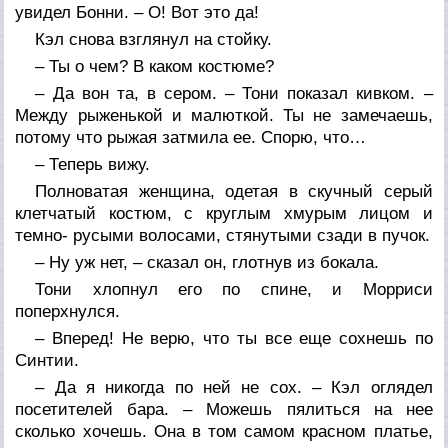
увидел Бонни. – О! Вот это да!
Кэл снова взглянул на стойку.
– Ты о чем? В каком костюме?
– Да вон та, в сером. – Тони показал кивком. –
Между рыженькой и малюткой. Ты не замечаешь,
потому что рыжая затмила ее. Спорю, что…
– Теперь вижу.
Полноватая женщина, одетая в скучный серый
клетчатый костюм, с круглым хмурым лицом и
темно- русыми волосами, стянутыми сзади в пучок.
– Ну уж нет, – сказал он, глотнув из бокала.
Тони хлопнул его по спине, и Морриси
поперхнулся.
– Вперед! Не верю, что ты все еще сохнешь по
Синтии.
– Да я никогда по ней не сох. – Кэл оглядел
посетителей бара. – Можешь пялиться на нее
сколько хочешь. Она в том самом красном платье,