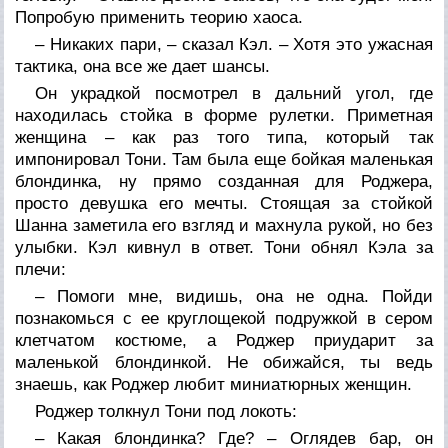
Попробую применить теорию хаоса.
– Никаких пари, – сказал Кэл. – Хотя это ужасная
тактика, она все же дает шансы.
Он украдкой посмотрел в дальний угол, где
находилась стойка в форме рулетки. Приметная
женщина – как раз того типа, который так
импонировал Тони. Там была еще бойкая маленькая
блондинка, ну прямо созданная для Роджера,
просто девушка его мечты. Стоящая за стойкой
Шанна заметила его взгляд и махнула рукой, но без
улыбки. Кэл кивнул в ответ. Тони обнял Кэла за
плечи:
– Помоги мне, видишь, она не одна. Пойди
познакомься с ее круглощекой подружкой в сером
клетчатом костюме, а Роджер приударит за
маленькой блондинкой. Не обижайся, ты ведь
знаешь, как Роджер любит миниатюрных женщин.
Роджер толкнул Тони под локоть:
– Какая блондинка? Где? – Оглядев бар, он