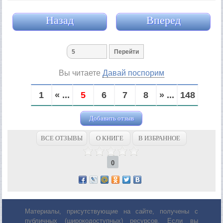
Назад
Вперед
Вы читаете
Давай поспорим
1
« ...
5
6
7
8
» ...
148
Добавить отзыв
ВСЕ ОТЗЫВЫ
О КНИГЕ
В ИЗБРАННОЕ
0
Материалы, присутствующие на сайте, получены с
публичных (широкодоступных) ресурсов. Если вы