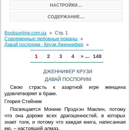
НАСТРОЙКИ....
СОДЕРЖАНИЕ....
Booksonline.com.ua
Стр. 1
Современные любовные романы
Давай поспорим - Крузи Дженнифер
1
2
3
4
» ...
148
ДЖЕННИФЕР КРУЗИ
ДАВАЙ ПОСПОРИМ
Свою страсть к азартной игре женщина
удовлетворяет в браке.
Глория Стейнем
Посвящается Монике Прэдхэн Маклин, потому
что она дороже всех драгоценностей, в которых
знает толк, и потому что каждая книга, написанная
ею, – настоящий алмаз.