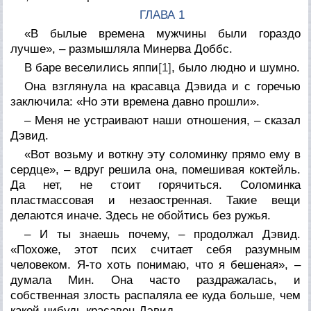
ГЛАВА 1
«В былые времена мужчины были гораздо
лучше», – размышляла Минерва Доббс.
В баре веселились яппи
[1]
, было людно и шумно.
Она взглянула на красавца Дэвида и с горечью
заключила: «Но эти времена давно прошли».
– Меня не устраивают наши отношения, – сказал
Дэвид.
«Вот возьму и воткну эту соломинку прямо ему в
сердце», – вдруг решила она, помешивая коктейль.
Да нет, не стоит горячиться. Соломинка
пластмассовая и незаостренная. Такие вещи
делаются иначе. Здесь не обойтись без ружья.
– И ты знаешь почему, – продолжал Дэвид.
«Похоже, этот псих считает себя разумным
человеком. Я-то хоть понимаю, что я бешеная», –
думала Мин. Она часто раздражалась, и
собственная злость распаляла ее куда больше, чем
какой-нибудь красавец Дэвид.