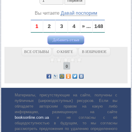
Вы читаете
Давай поспорим
1
2
3
4
» ...
148
Добавить отзыв
ВСЕ ОТЗЫВЫ
О КНИГЕ
В ИЗБРАННОЕ
0
Материалы, присутствующие на сайте, получены с
публичных (широкодоступных) ресурсов. Если вы
обладаете авторским правом на какую либо
информацию, размещенную на сайте
booksonline.com.ua
и не согласны с её
общедоступностью в будущем, то мы согласны
рассмотреть предложения по удалению определенного