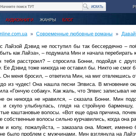
Р
АУДИОКНИГИ
ЖАНРЫ
БЛОГ
nline.com.ua
Современные любовные романы
Давай
 с Лайзой Дэвид не поступил бы так бессердечно – по
быть как Лайза», – подумала Мин и начала перебирать 
н тебя расстроил? – спросила Бонни, подойдя с друг
у. Ее Дэвид тоже никогда не оставил бы. Никто не смо
. Он меня бросил, – ответила Мин, на миг отвлекшись от
удо из чудес! Она нашла песни Элвиса. В мгновение о
ила «Гончую собаку». Как жаль, что Элвис записывал не
не он никогда не нравился, – сказала Бонни. Мин под
, и скупо улыбнулась, глядя на стройную барменшу,
тые каштановые волосы. «Вот еще одна причина, почем
е собственные волосы сильно курчавились, когда она рас
ом и колу, пожалуйста, – заказала она. Может, именн
не было проблем с мужчинами. Мин взглянула на Лайзу