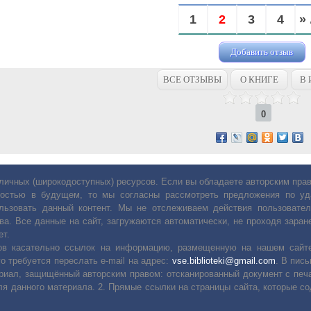
1
2
3
4
» 
Добавить отзыв
ВСЕ ОТЗЫВЫ
О КНИГЕ
В 
0
личных (широкодоступных) ресурсов. Если вы обладаете авторским пр
остью в будущем, то мы согласны рассмотреть предложения по уда
льзовать данный контент. Мы не отслеживаем действия пользовател
ва. Все данные на сайт, загружаются автоматически, не проходя заране
ет.
сов касательно ссылок на информацию, размещенную на нашем сайте
о требуется переслать е-mail на адрес:
vse.biblioteki@gmail.com
. В пис
риал, защищённый авторским правом: отсканированный документ с печ
ля данного материала. 2. Прямые ссылки на страницы сайта, которые с