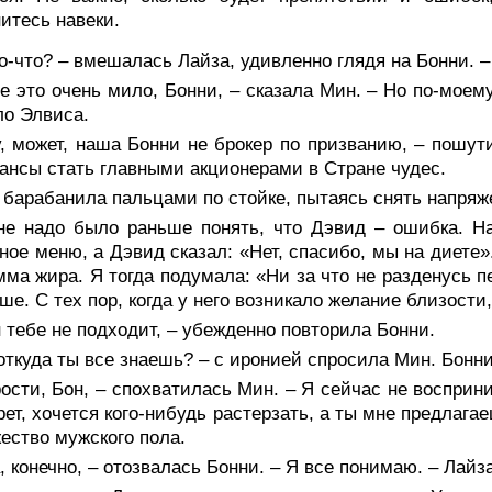
итесь навеки.
о-что? – вмешалась Лайза, удивленно глядя на Бонни. 
е это очень мило, Бонни, – сказала Мин. – Но по-моем
ло Элвиса.
, может, наша Бонни не брокер по призванию, – пошут
ансы стать главными акционерами в Стране чудес.
барабанила пальцами по стойке, пытаясь снять напряж
не надо было раньше понять, что Дэвид – ошибка. На
ное меню, а Дэвид сказал: «Нет, спасибо, мы на диете».
мма жира. Я тогда подумала: «Ни за что не разденусь 
ше. С тех пор, когда у него возникало желание близости
 тебе не подходит, – убежденно повторила Бонни.
откуда ты все знаешь? – с иронией спросила Мин. Бонни
ости, Бон, – спохватилась Мин. – Я сейчас не восприн
рет, хочется кого-нибудь растерзать, а ты мне предлага
ество мужского пола.
, конечно, – отозвалась Бонни. – Я все понимаю. – Лайз