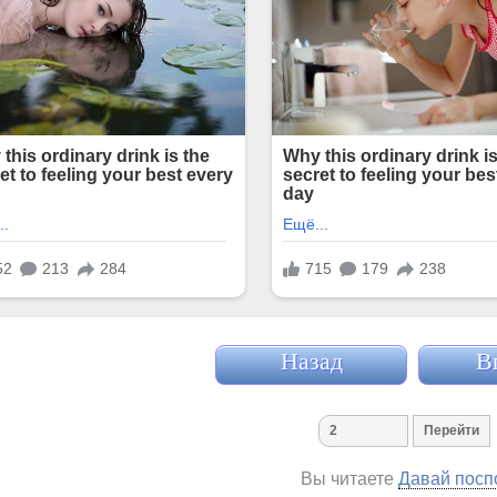
Назад
В
Вы читаете
Давай посп