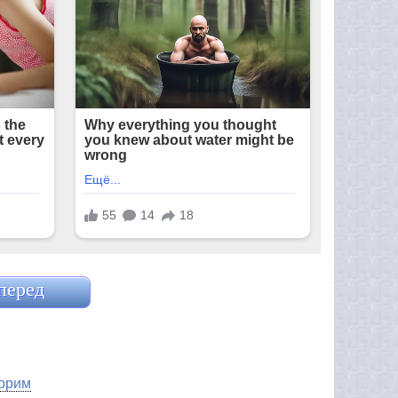
перед
орим