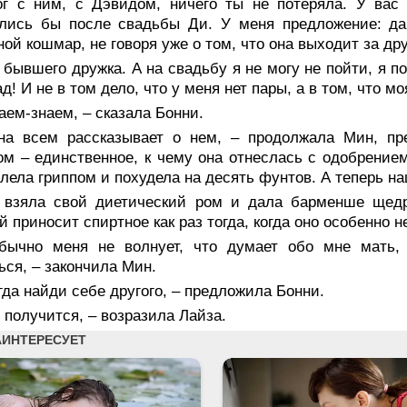
ог с ним, с Дэвидом, ничего ты не потеряла. У вас
ались бы после свадьбы Ди. У меня предложение: да
ой кошмар, не говоря уже о том, что она выходит за др
 бывшего дружка. А на свадьбу я не могу не пойти, я п
ад! И не в том дело, что у меня нет пары, а в том, что м
аем-знаем, – сказала Бонни.
на всем рассказывает о нем, – продолжала Мин, пр
м – единственное, к чему она отнеслась с одобрением 
лела гриппом и похудела на десять фунтов. А теперь на
 взяла свой диетический ром и дала барменше щедры
й приносит спиртное как раз тогда, когда оно особенно 
бычно меня не волнует, что думает обо мне мать,
ься, – закончила Мин.
гда найди себе другого, – предложила Бонни.
 получится, – возразила Лайза.