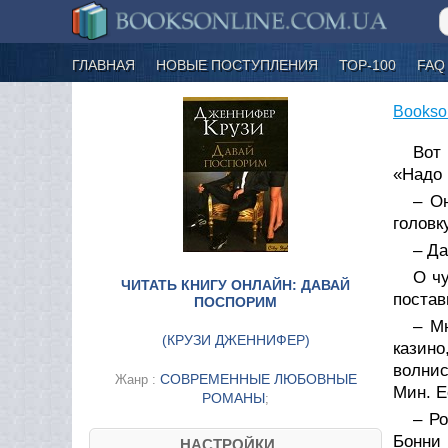
ГЛАВНАЯ
НОВЫЕ ПОСТУПЛЕНИЯ
ТОР-100
FAQ
Bookso
Вот
«Надо 
– О
головк
– Да
О ч
ЧИТАТЬ КНИГУ ОНЛАЙН: ДАВАЙ
постав
ПОСПОРИМ
– М
(
КРУЗИ ДЖЕННИФЕР
)
казино
волнис
СОВРЕМЕННЫЕ ЛЮБОВНЫЕ
Жанр :
Мин. Е
РОМАНЫ
;
– Р
Бонни 
НАСТРОЙКИ....