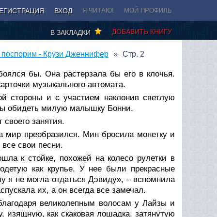
ЕГИСТРАЦИЯ
ВХОД
Я ЧИТАЮ!
МОЙ ПРОФИЛЬ
ДОБАВИТЬ КНИГУ
В ЗАКЛАДКИ
 поспорим - Крузи Дженнифер
Стр. 2
боялся бы. Она растерзала бы его в клочья.
карточки музыкального автомата.
ой стороны и с участием наклонив светлую
г бы обидеть милую малышку Бонни.
 своего занятия.
ка мир преобразился. Мин бросила монетку и
 все свои песни.
ошла к стойке, похожей на колесо рулетки в
 одетую как крупье. У нее были прекрасные
у я не могла отдаться Дэвиду», – вспомнила
пускала их, а он всегда все замечал.
о благодаря великолепным волосам у Лайзы и
, изящную, как скаковая лошадка, затянутую