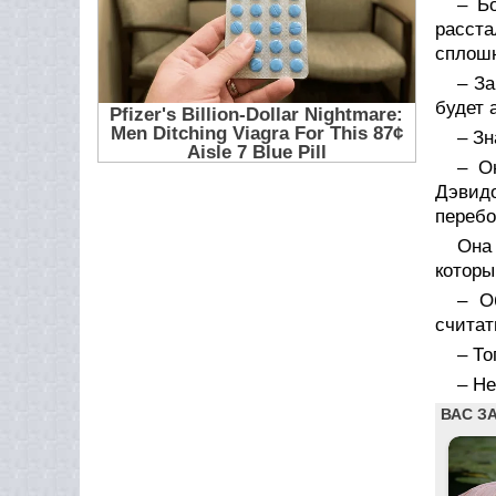
– Б
расст
сплошн
– За
будет 
– Зн
– О
Дэвидо
перебо
Она
которы
– О
считат
– То
– Не