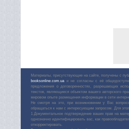
Материалы, присутствующие на сайте, получены с пуб
booksonline.com.ua
и не согласны с её общедоступн
предложения о договоренностях, разрешающих испо
текстов, являющиеся объектом вашего авторского пра
мировом опыте размещения информации в сети интерн
Не смотря на это, при возникновении у Вас вопро
обращаться к нам с интересующим запросом. Для этог
1.Документальное подтверждение ваших прав на мате
однозначно идентифицировать вас, как правообладате
откорректировать.