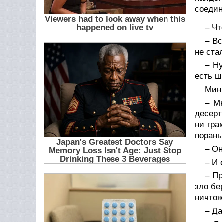
соедин
– Чт
– Вс
не ста
– Ну
есть ш
Мин 
– М
десерт
ни гра
порань
– Он
– И 
– Пр
зло бе
ничтож
– Да