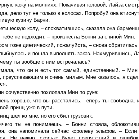
урную кожу на молниях. Покачивая головой, Лайза смот
да, дело тут не только в волосах. Попробуй она втиснут
ивую кузину Барни.
етическую колу, – спохватившись, сказала она барменш
 тебе не подходит, – произнесла Бонни за спиной Мин.
ром тоже диетический, пожалуйста, – снова обратилась
улыбнулась и пошла выполнять заказ. Нахмурившись, Ла
очему ты вообще с ним встречалась?
умала, что он и есть тот самый, единственный. – Мин
 преуспевающим и очень милым. Мне казалось, я сдела
ся.
и сочувственно похлопала Мин по руке:
ень хорошо, что вы расстались. Теперь ты свободна, и
Твой принц уже в пути.
инц шел ко мне, но его сбил грузовик.
ичего ты не понимаешь. – Бонни стояла, облокотивш
я, она напоминала сейчас королеву эльфов. – Если 
тся. Не важно, сколько будет препятствий и ошибок