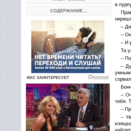
в пурп
СОДЕРЖАНИЕ....
Прав
неряшл
– Ди
– Он
– И 
Та 
– П
– Д
умным,
сорвал
Бонн
– Оч
тебя. 
– Пр
– Н
изящна
найде