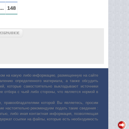
...
148
ИЗБРАННОЕ
авом на какую либо информацию, размещенную на сайте
лению определенного материала, а также обсудить
ей, которые самостоятельно выкладывают источники
е отбора с чьей либо стороны, что является нормой в
, правообладателями которой Вы являетесь, просим
ьме настоятельно рекомендуем подать такие сведения :
атью, либо иная контактная информация, позволяющая
одержат ссылки на файлы, которые есть необходимость