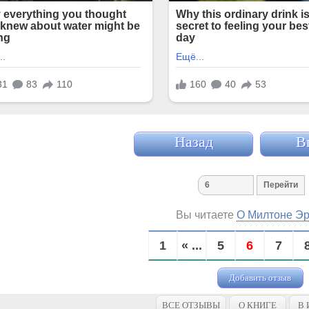
Назад
В
Вы читаете
О Милтоне Эр
1
« ...
5
6
7
Добавить отзыв
ВСЕ ОТЗЫВЫ
О КНИГЕ
В 