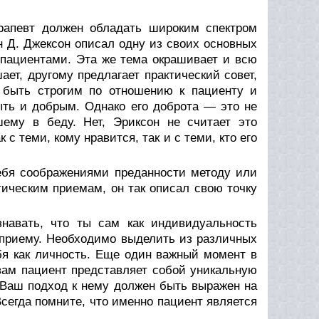
ра­певт должен обладать широким спектром
 Д. Джексон описал одну из своих основных
 пациентами. Эта же тема окрашивает и всю
ет, другому предлагает практический совет,
 быть строгим по от­ношению к пациенту и
ыть и добрым. Однако его доброта — это не
­му в беду. Нет, Эриксон не считает это
 теми, кому нра­вится, так и с теми, кто его
себя соображениями преданности методу или
тическим приемам, он так описал свою точку
навать, что ты сам как индивидуальность
 приему. Необходимо выделить из различных
бя как личность. Еще один важный момент в
вам пациент представляет собой уникальную
 Ваш подход к нему должен быть выражен на
сегда помните, что именно пациент яв­ляется