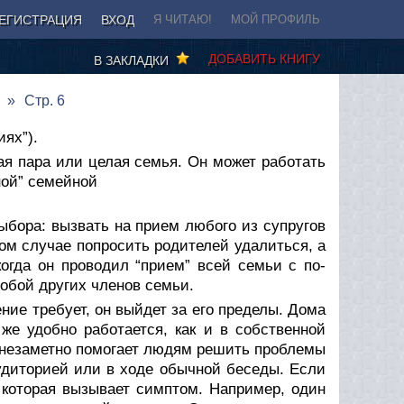
ЕГИСТРАЦИЯ
ВХОД
Я ЧИТАЮ!
МОЙ ПРОФИЛЬ
ДОБАВИТЬ КНИГУ
В ЗАКЛАДКИ
Стр. 6
ях”).
ая пара или целая семья. Он может работать
ной” семейной
выбора: вызвать на прием любого из супругов
ом случае попросить родителей удалиться, а
огда он проводил “прием” всей семьи с по­
обой других членов семьи.
ение требует, он выйдет за его пределы. Дома
же удобно работа­ется, как и в собственной
и незаметно помогает людям решить проблемы
удиторией или в ходе обычной беседы. Если
, которая вызывает симптом. Например, один