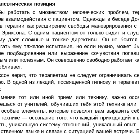
апевтическая позиция
бы работать с множеством человеческих проблем, те
в взаимодей­ствия с пациентом. Однажды в беседе Дон
в терапии как расширение свобо­ды маневрирования с
 Эриксона. С одним пациентом он только сидит и слуша
ему дает сложные и тонкие директивы. Он не боится
гать ему тяжелое испытание, но если нужно, может б
ое подбадривание или выражение сочувствия попавше
ым или полез­ным. Он совершенно свободно работает как с
бливает.
ксон верит, что терапевтам не следует ограничивать 
ю. В одной из лекций, посвященной гипнозу и терапев
:
именяя тот или иной прием или технику, важно осоз
ешься от учителей, обучивших тебя этой технике или
 особые элемен­ты, которые позволят вам выразить се
технике — осознание того, что каждый приходящий к 
ть, уникальную систему отноше­ний, уникальный опыт.
бственном языке и связан с ситуацией вашей встречи. В