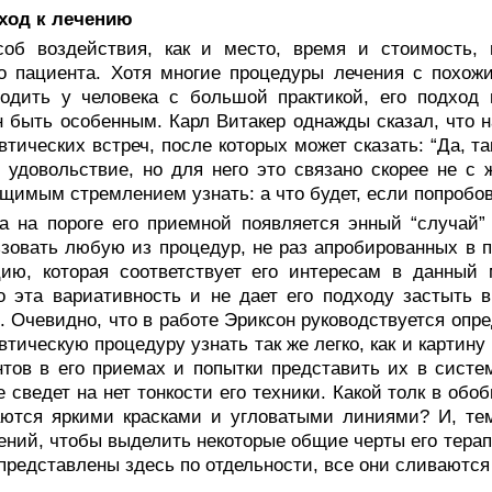
ход к лечению
соб воздействия, как и место, время и стоимость, 
о пациента. Хотя многие процедуры лечения с похож
одить у человека с большой практикой, его подход 
 быть особенным. Карл Витакер однажды сказал, что н
втических встреч, после которых может сказать: “Да, т
 удовольствие, но для него это связано скорее не с
щимым стремлением узнать: а что будет, если попробо­в
да на пороге его приемной появляется энный “случай
зовать любую из процедур, не раз апробированных в п
ию, которая соответствует его интересам в данный 
 эта вариативность и не дает его подходу застыть 
. Очевидно, что в работе Эриксон руководствуется оп
втическую процедуру узнать так же легко, как и картин
тов в его приемах и попытки представить их в сис­т
е сведет на нет тонкости его техники. Какой толк в об
ются яркими красками и угловатыми линиями? И, тем
ний, чтобы выделить некоторые общие черты его терапе
представлены здесь по отдельности, все они сливаются