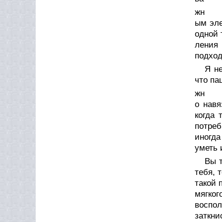
жн
ым эле
одной 
ления 
подход
Я н
что па
жн
о навя
когда 
потреб
иногда
уметь 
Вы т
тебя, 
такой 
мягког
воспо
заткни