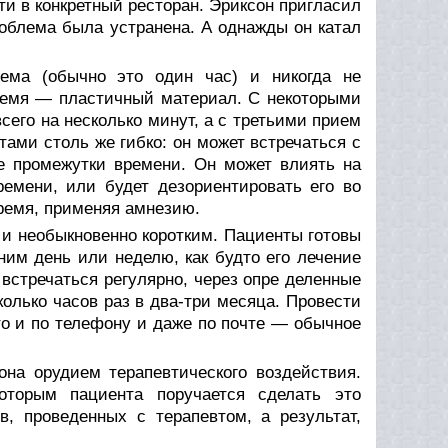
и в конкретный ресто­ран. Эриксон пригласил
проблема была устранена. А однажды он катал
иема (обычно это один час) и никогда не
емя — пластичный матери­ал. С некоторыми
всего на несколько минут, а с третьими прием
­тами столь же гибко: он может встречаться с
е промежутки време­ни. Он может влиять на
емени, или будет дезориентировать его во
время, применяя амнезию.
 и необыкновенно коротким. Пациенты готовы
им день или не­делю, как будто его лечение
встречаться регулярно, через опре­ деленные
колько часов раз в два-три месяца. Провести
то и по те­лефону и даже по почте — обычное
она орудием терапевтического воздействия.
оторым пациента поручается сде­лать это
в, проведенных с терапевтом, а результат,