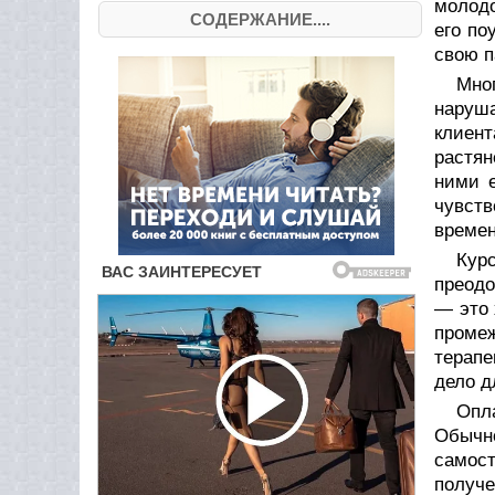
молодо
СОДЕРЖАНИЕ....
его по
свою п
Мно
наруша
клиент
растян
ними е
чувств
времен
Курс
преодо
— это 
промеж
терапе
дело д
Опл
Обычн
самост
получе