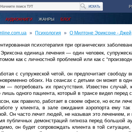
Р
АУДИОКНИГИ
ЖАНРЫ
БЛОГ
nline.com.ua
Психология
О Милтоне Эриксоне - Джей
нтированная психотерапия при органических заболевани
Эриксона единица лечения — один человек, супружес­к
томом как с личностной проблемой или как с “производ
аботая с супружеской четой, он предпочитает свободу 
новременно обоих. На сеансах с детьми он может в одн
ом — потребовать их присутствия. Известен случай, к
лишь одного пациента, который в трансе видел перед с
сон, как правило, работает в своем офисе, но если ле­ч
аботе у клиента, в зале ожидания аэропорта ему так 
ой. Он часто лечит людей, не называя это лечением, 
мя публичных демонстраций гипноза перед большой а
­димо, он будет сопровождать клиента в той ситуации