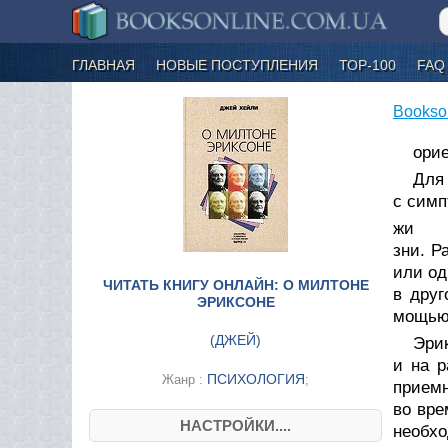
ГЛАВНАЯ
НОВЫЕ ПОСТУПЛЕНИЯ
ТОР-100
FAQ
Bookso
орие
Для 
с симп
жи
зни. Р
или од
ЧИТАТЬ КНИГУ ОНЛАЙН: О МИЛТОНЕ
в друг
ЭРИКСОНЕ
мощью 
(
ДЖЕЙ
)
Эрик
и на р
ПСИХОЛОГИЯ
Жанр :
;
приемн
во вре
НАСТРОЙКИ....
необхо