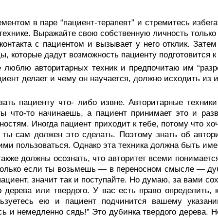
ментом в паре “пациент-терапевт” и стремитесь избег
технике. Выражайте свою собственную лич­ность только
контакта с пациентом и вызывает у него отклик. Зате
ы, которые дадут возможность пациенту подготовится к 
е люблю авторитарных техник и предпочитаю им “разр
­циент делает и чему он научается, должно исходить из 
зать пациенту что- либо извне. Авторитарные техники
ты что-то начинаешь, а па­циент принимает это и раз
ностям. Иногда пациент приходит к тебе, потому что хоч
 ты сам должен это сделать. Поэтому знать об авто
ими пользоваться. Однако эта техника должна быть имен­
акже должны осознать, что авторитет всеми пони­маетс
только если ты возьмешь — в переносном смысле — дуби
пациент, значит так и поступайте. Но думаю, за вами со
о дерева или твердого. У вас есть право определить, 
льзуетесь ею и пациент подчинится вашему указанию
сь и немедленно сядь!” Это дубинка твердого дерева. Н