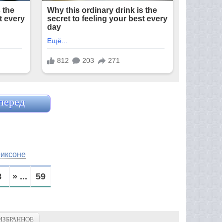
перед
иксоне
8
» ...
59
ИЗБРАННОЕ