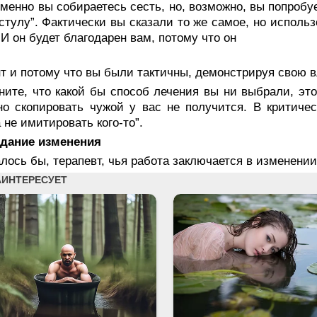
именно вы собираетесь сесть, но, возмож­но, вы попроб
стулу”. Фактически вы сказали то же самое, но использ
 И он будет благодарен вам, потому что он
т и потому что вы были тактичны, демонстрируя свою в
ните, что какой бы способ лечения вы ни выбра­ли, э
но скопировать чужой у вас не получится. В критич
 не имити­ровать кого-то”.
дание изменения
лось бы, терапевт, чья работа заключается в изменени