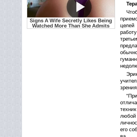
Тер
Что
приемо
целей 
работу
треть
предла
обычн
гуманн
недолю
Эри
учител
зрения
“Пр
отлича
техник
любой 
личнос
его со
ва