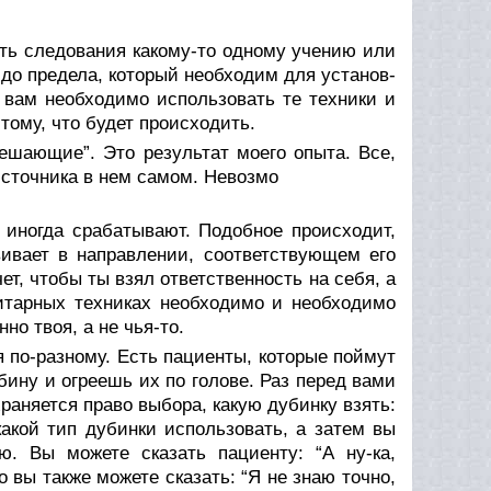
ать следования какому-то одному учению или
 до предела, который необходим для установ­
м вам необходимо использовать те техники и
тому, что будет происходить.
ешающие”. Это результат моего опыта. Все,
ис­точника в нем самом. Невозмо
 иногда срабатывают. Подобное происходит,
вивает в направлении, соответ­ствующем его
ет, чтобы ты взял ответственность на себя, а
ритарных техниках необходимо и необходимо
но твоя, а не чья-то.
я по-разному. Есть пациенты, которые поймут
­ну и огреешь их по голове. Раз перед вами
храняется право выбора, какую дубинку взять:
какой тип дубинки использовать, а затем вы
. Вы можете сказать пациен­ту: “А ну-ка,
о вы также можете сказать: “Я не знаю точно,