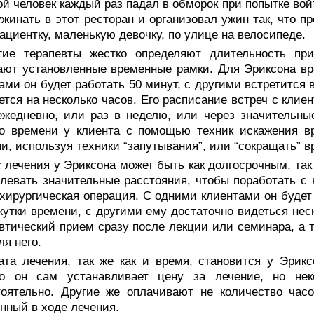
й человек каждый раз падал в обморок при попытке войт
ужинать в этот ресторан и орга­низовал ужин так, что 
ациентку, маленькую девочку, по улице на велоси­педе.
гие терапевты жестко определяют длительность пр
ют установленные временные рамки. Для Эриксона вр
ами он будет работать 50 минут, с дру­гими встретится 
ется на несколько часов. Его расписание встреч с клиен
жедневно, или раз в неделю, или через значительны
о времени у клиента с помощью техник искажения вр
и, используя техники “запутывания”, или “сокращать” 
 лечения у Эриксона может быть как долгосрочным, так
левать значительные расстояния, чтобы поработать с н
хирургическая операция. С одними клиентами он будет 
утки времени, с другими ему достаточно ви­деться нес
в­тический прием сразу после лекции или семинара, а 
ля него.
ата лечения, так же как и время, становится у Эрикс
о он сам устанав­ливает цену за лечение, но нек
оятельно. Другие же оплачивают не количество часо
нный в ходе лечения.