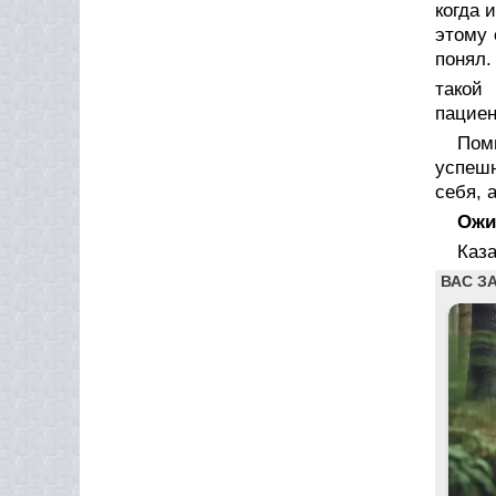
когда 
этому 
понял.
такой
пациен
Пом
успеш­
себя, а
Ожи
Каза