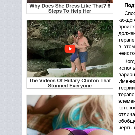
Под
Спо
каждог
происх
должен
терапе
в этом
неисто
Ког
исполь
вариац
Именно
теории
терапе
элемен
которо
отлича
обобще
черты 