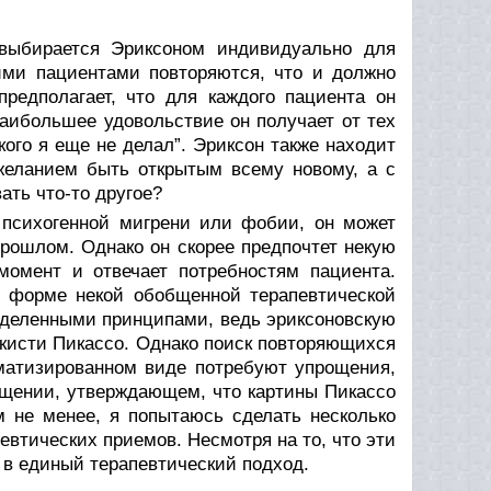
выби­рается Эриксоном индивидуально для
ими пациентами повторяют­ся, что и должно
предполагает, что для каждого пациента он
аиболь­шее удовольствие он получает от тех
акого я еще не делал”. Эриксон также находит
 желанием быть открытым всему новому, а с
ать что-то другое?
” психогенной мигрени или фобии, он может
рошлом. Однако он скорее предпочтет некую
момент и отвечает потребностям пациента.
в форме некой обобщенной терапевтической
ределенными принципами, ведь эриксоновскую
у кисти Пикассо. Однако поиск повторяю­щихся
ематизированном виде потребуют упрощения,
общении, утверж­дающем, что картины Пикассо
 не менее, я попытаюсь сделать несколько
втических приемов. Несмотря на то, что эти
 в еди­ный терапевтический подход.