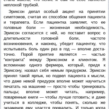
неплохой трубкой.
Эриксон делал особый акцент на принятии
симптомов, счи­тая их способом общения пациента
и терапевта. Если пациентка заявляет, что ее
головные боли — жизненная необходимость,
Эриксон согласится с ней, но поставит вопрос о
длительности головной боли, частоте
возникновения, и наконец, убедит па­циентку, что
испытывать боль один раз в год — вполне доста­
точно. Порой приятие является — частью
“контракта” между Эриксоном и клиентом. Я
вспоминаю одного фермера, кото­рый, придя к
Эриксону, назвал себя немым придурком. Эрик­сон
принял такой ярлык, но подвел пациента к мысли,
что даже немой придурок вполне может научиться
печатать на ма­шинке — просто чтобы тренировать
пальцы; вполне может чи­тать, например,
поваренные книги — чтобы лучше готовить; и даже
учиться в колледже, чтобы понять, сколько же
экзаменов ему удастся провалить. И только когда