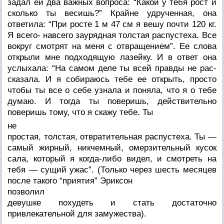
задал ей два важных вопроса: “Какой у тебя рост и
сколько ты ве­сишь?” Крайне удрученная, она
ответила: “При росте 1 м 47 см я вешу почти 120 кг.
Я всего- навсего заурядная тол­стая распустеха. Все
вокруг смотрят на меня с отвращени­ем”. Ее слова
открыли мне подходящую лазейку. И в от­вет она
услыхала: “На самом деле ты всей правды не рас­
сказала. И я собираюсь тебе ее открыть, просто
чтобы ты все о себе узнала и поняла, что я о тебе
думаю. И тогда ты поверишь, действительно
поверишь тому, что я скажу тебе. Ты
не
простая, толстая, отвратительная распустеха. Ты —
самый жирный, никчемный, омерзительный кусок
сала, который я когда-либо видел, и смотреть на
тебя — сущий ужас”. (Только через шесть месяцев
после такого “приятия” Эриксон
позволил
девушке похудеть и стать дос­таточно
привлекательной для замужества).