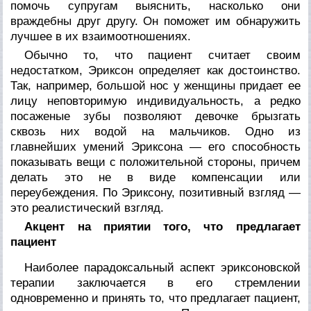
помочь супругам выяс­нить, насколько они
враждебны друг другу. Он поможет им об­наружить
лучшее в их взаимоотношениях.
Обычно то, что пациент считает своим
недостатком, Эрик­сон определяет как достоинство.
Так, например, большой нос у женщины придает ее
лицу неповторимую индивидуальность, а редко
посаженые зубы позволяют девочке брызгать
сквозь них водой на мальчиков. Одно из
главнейших умений Эриксона — его способность
показывать вещи с положительной стороны, причем
делать это не в виде компенсации или
переубеждения. По Эриксону, позитивный взгляд —
это реалистический взгляд.
Акцент на приятии того, что предлагает
пациент
Наиболее парадоксальный аспект эриксоновской
терапии зак­лючается в его стремлении
одновременно и принять то, что пред­лагает пациент,