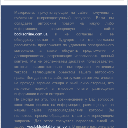
Материалы, присутствующие на сайте, получены с
публичных (широкодоступных) ресурсов. Если вы
обладаете авторским правом на какую либо
информацию, размещенную на сайте
booksonline.com.ua
и не согласны с её
общедоступностью в будущем, то мы согласны
рассмотреть предложения по удалению определенного
материала, а также обсудить предложения о
договоренностях, разрешающих использовать данный
контент. Мы не отслеживаем действия пользователей,
которые самостоятельно выкладывают источники
текстов, являющиеся объектом вашего авторского
права. Все данные на сайт, загружаются автоматически,
не проходя заранее отбора с чьей либо стороны, что
является нормой в мировом опыте размещения
информации в сети интернет.
Не смотря на это, при возникновении у Вас вопросов
касательно ссылок на информацию, размещенную на
нашем сайте, правообладателями которой Вы
являетесь, просим обращаться к нам с интересующим
запросом. Для этого требуется переслать е-mail на
адрес:
vse.biblioteki@gmail.com
. В письме настоятельно