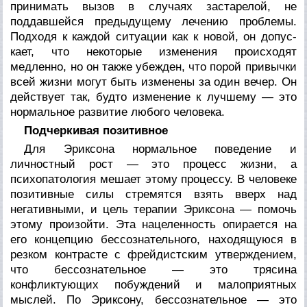
принимать вызов в случаях застарелой, не
поддавшейся предыдущему лечению проблемы.
Подходя к каждой ситуации как к новой, он допус­
кает, что некоторые изменения происходят
медленно, но он также убежден, что порой привычки
всей жизни могут быть из­менены за один вечер. Он
действует так, будто изменение к лучшему — это
нормальное развитие любого человека.
Подчеркивая позитивное
Для Эриксона нормальное поведение и
личностный рост — это процесс жизни, а
психопатология мешает этому процессу. В человеке
позитивные силы стремятся взять вверх над
негатив­ными, и цель терапии Эриксона — помочь
этому произойти. Эта нацеленность опирается на
его концепцию бессознательно­го, находящуюся в
резком контрасте с фрейдистским утвержде­нием,
что бессознательное — это трясина
конфликтующих по­буждений и малоприятных
мыслей. По Эриксону, бессозна­тельное — это