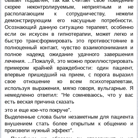
бывает подавлен, так как считает свое поведение
ско­рее неконтролируемым, неприятным и не
располагающим к сотрудничеству, нежели
демонстрирующим его насущ­ные потребности.
Осознающий данную ситуацию тера­певт, особенно
если он искусен в гипнотерапии, может легко и
быстро трансформировать это противостояние в
полноценный контакт, чувство взаимопонимания и
пол­ное надежд ожидание удачного завершения
лечения. ...По­жалуй, это можно проиллюстрировать
примером крайней враждебности: один пациент,
впервые пришедший на прием, с порога выразил
свое отношение ко всем психо­терапевтам,
используя выражения, мягко говоря, вуль­гарные. Я
немедленно ответил: “Не сомневаюсь, что у вас
есть веская причина сказать
это и еще кое-что покруче”.
Выделенные слова были незаметным для пациента
внуше­нием стать более открытым к общению и
произвели нуж­ный эффект”.