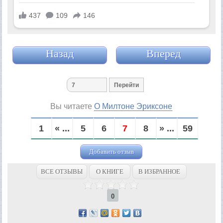
Назад
Вперед
Вы читаете
О Милтоне Эриксоне
1
« ...
5
6
7
8
» ...
59
Добавить отзыв
ВСЕ ОТЗЫВЫ
О КНИГЕ
В ИЗБРАННОЕ
0