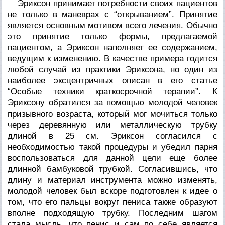
Эриксон принимает потребности своих пациентов
не только в маневрах с “открыванием”. Принятие
является основным моти­вом всего лечения. Обычно
это принятие только формы, пред­лагаемой
пациентом, а Эриксон наполняет ее содержанием,
ве­дущим к изменению. В качестве примера годится
любой случай из практики Эриксона, но один из
наиболее эксцентричных описан в его статье
“Особые техники краткосрочной терапии”. К
Эриксону обратился за помощью молодой человек
призывно­го возраста, который мог мочиться только
через деревянную или металлическую трубку
длиной в 25 см. Эриксон согласился с
необходимостью такой процедуры и убедил парня
воспользо­ваться для данной цели еще более
длинной бамбуковой трубкой. Согласившись, что
длину и материал инструмента можно изме­нять,
молодой человек был вскоре подготовлен к идее о
том, что его пальцы вокруг пениса также образуют
вполне подходя­щую трубку. Последним шагом
стала мысль, что пенис и сам по себе является