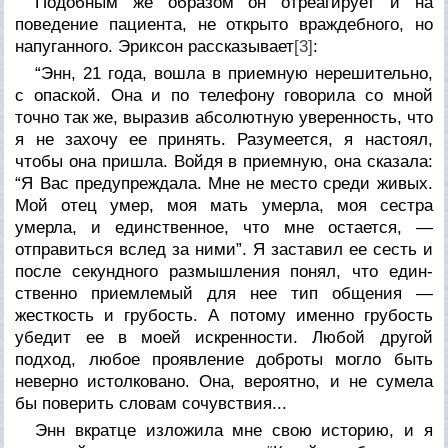
Подобным же образом он отреагирует и на
поведение паци­ента, не открыто враждебного, но
напуганного. Эриксон рас­сказывает
[3]
:
“Энн, 21 года, вошла в приемную нерешительно,
с опаской. Она и по телефону говорила со мной
точно так же, выразив абсолютную уверенность, что
я не захочу ее принять. Разумеется, я настоял,
чтобы она пришла. Войдя в приемную, она сказала:
“Я Вас предупреждала. Мне не место среди живых.
Мой отец умер, моя мать умерла, моя сестра
умерла, и единственное, что мне ос­тается, —
отправиться вслед за ними”. Я заставил ее сесть и
после секундного размышления понял, что един­
ственно приемлемый для нее тип общения —
жесткость и грубость. А потому именно грубость
убедит ее в моей ис­кренности. Любой другой
подход, любое проявление доброты могло быть
неверно истолковано. Она, вероят­но, и не сумела
бы поверить словам сочувствия...
Энн вкратце изложила мне свою историю, и я