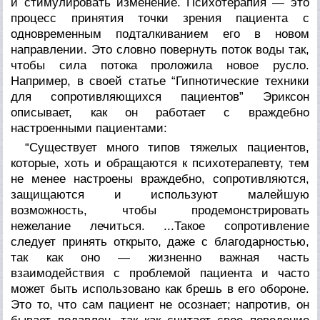
и стимулировать изменение. Психотерапия — это
процесс принятия точки зрения пациента с
одновременным подталкиванием его в новом
направлении. Это словно повер­нуть поток воды так,
чтобы сила потока проложила новое рус­ло.
Например, в своей статье “Гипнотические техники
для со­противляющихся пациентов” Эриксон
описывает, как он рабо­тает с враждебно
настроенными пациентами:
“Существует много типов тяжелых пациентов,
кото­рые, хоть и обращаются к психотерапевту, тем
не менее настроены враждебно, сопротивляются,
защищаются и используют малейшую
возможность, чтобы продемонстри­ровать
нежелание лечиться. ...Такое сопротивление
следует принять открыто, даже с благодарностью,
так как оно — жизненно важная часть
взаимодействия с проблемой паци­ента и часто
может быть использовано как брешь в его обороне.
Это то, что сам пациент не осознает; напротив, он