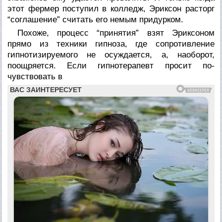
этот фермер поступил в колледж, Эриксон расторг
“соглашение” считать его немым придурком.
Похоже, процесс “принятия” взят Эриксоном
прямо из тех­ники гипноза, где сопротивление
гипнотизируемого не осужда­ется, а, наоборот,
поощряется. Если гипнотерапевт просит по­
чувствовать в