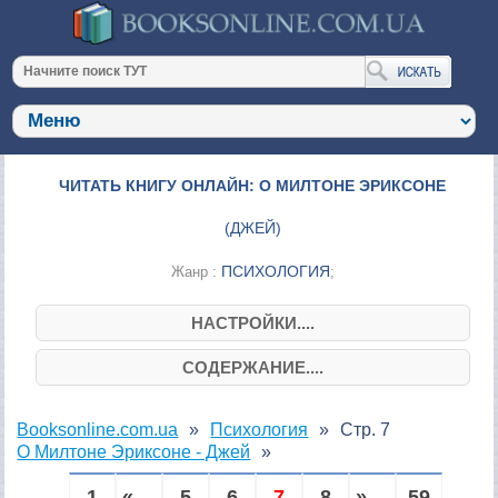
ЧИТАТЬ КНИГУ ОНЛАЙН: О МИЛТОНЕ ЭРИКСОНЕ
(
ДЖЕЙ
)
ПСИХОЛОГИЯ
Жанр :
;
НАСТРОЙКИ....
СОДЕРЖАНИЕ....
Booksonline.com.ua
Психология
Стр. 7
О Милтоне Эриксоне - Джей
1
« ...
5
6
7
8
» ...
59