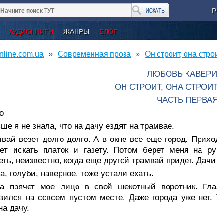
Р
АУДИОКНИГИ
ЖАНРЫ
БЛОГ
nline.com.ua
Современная проза
Он строит, она стро
ЛЮБОВЬ КАВЕР
ОН СТРОИТ, ОНА СТРОИТ
ЧАСТЬ ПЕРВА
о
ше я не знала, что на дачу ездят на трамвае.
вай везет долго-долго. А в окне все еще город. Прихо
ет искать платок и газету. Потом берет меня на ру
еть, неизвестно, когда еще другой трамвай придет. Дачи 
, голуби, наверное, тоже устали ехать.
а прячет мое лицо в свой щекотный воротник. Гла
вился на совсем пустом месте. Даже города уже нет. 
на дачу.