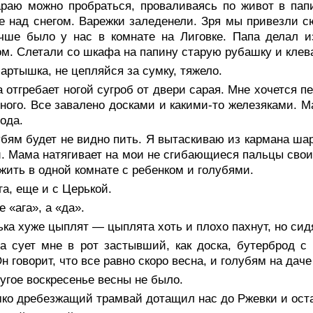
араю можно пробраться, проваливаясь по живот в па
 над снегом. Варежки заледенели. Зря мы привезли сю
чше было у нас в комнате на Лиговке. Папа делал и
м. Слетали со шкафа на папину старую рубашку и клев
ртышка, не цепляйся за сумку, тяжело.
 отгребает ногой сугроб от двери сарая. Мне хочется п
ного. Все завалено досками и какими-то железяками. М
хода.
бям будет не видно пить. Я вытаскиваю из кармана ша
. Мама натягивает на мои не сгибающиеся пальцы свои 
жить в одной комнате с ребенком и голубями.
а, еще и с Церькой.
 «ага», а «да».
ка хуже цыплят — цыплята хоть и плохо пахнут, но сид
а сует мне в рот застывший, как доска, бутерброд с
Он говорит, что все равно скоро весна, и голубям на дач
угое воскресенье весны не было.
ко дребезжащий трамвай дотащил нас до Ржевки и оста