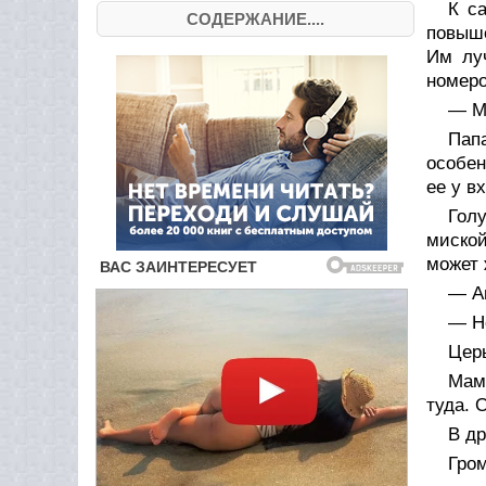
К с
СОДЕРЖАНИЕ....
повыше
Им лу
номеро
— Ма
Папа
особен
ее у в
Голу
миской
может 
— Аг
— Не
Церь
Мам
туда. 
В др
Гром