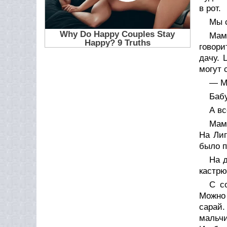
в рот.
Мы с
Мами
говори
дачу. 
могут 
— Ма
Бабу
А вс
Мама
На Лиг
было п
На д
кастрю
С с
Можно 
сарай.
мальчи