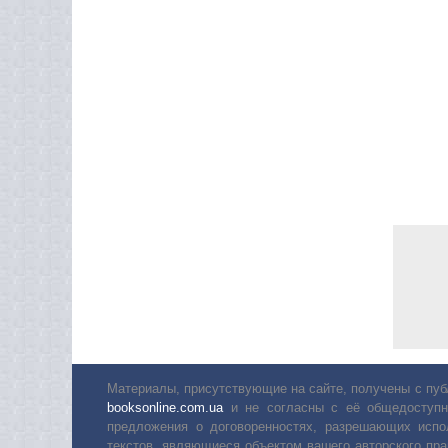
Материалы, присутствующие на сайте, получены с пуб
booksonline.com.ua
и не согласны с её общедоступн
предложения о договоренностях, разрешающих испо
текстов, являющиеся объектом вашего авторского пра