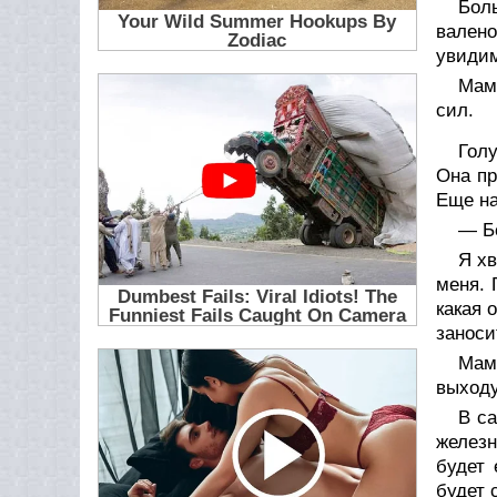
Бол
валено
увидим
Мама
сил.
Голу
Она пр
Еще н
— Бе
Я хв
меня. 
какая 
заноси
Мам
выходу
В са
железн
будет 
будет 