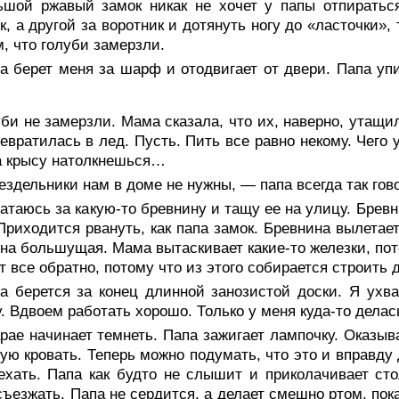
ьшой ржавый замок никак не хочет у папы отпираться
к, а другой за воротник и дотянуть ногу до «ласточки», 
, что голуби замерзли.
 берет меня за шарф и отодвигает от двери. Папа упир
би не замерзли. Мама сказала, что их, наверно, утащи
евратилась в лед. Пусть. Пить все равно некому. Чего 
а крысу натолкнешься…
здельники нам в доме не нужны, — папа всегда так гово
атаюсь за какую-то бревнину и тащу ее на улицу. Бревн
Приходится рвануть, как папа замок. Бревнина вылетает
она большущая. Мама вытаскивает какие-то железки, пот
т все обратно, потому что из этого собирается строить 
а берется за конец длинной занозистой доски. Я ухв
. Вдвоем работать хорошо. Только у меня куда-то делась
рае начинает темнеть. Папа зажигает лампочку. Оказыва
ую кровать. Теперь можно подумать, что это и вправду 
ехать. Папа как будто не слышит и приколачивает сто
съезжать. Папа не сердится, а делает смешно ртом, пок