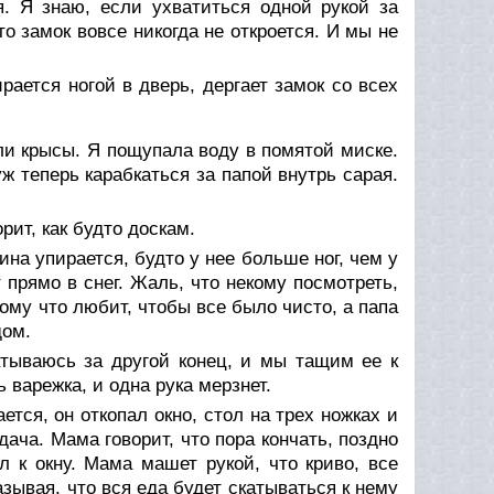
. Я знаю, если ухватиться одной рукой за
то замок вовсе никогда не откроется. И мы не
ается ногой в дверь, дергает замок со всех
ли крысы. Я пощупала воду в помятой миске.
уж теперь карабкаться за папой внутрь сарая.
рит, как будто доскам.
ина упирается, будто у нее больше ног, чем у
 прямо в снег. Жаль, что некому посмотреть,
ому что любит, чтобы все было чисто, а папа
дом.
атываюсь за другой конец, и мы тащим ее к
 варежка, и одна рука мерзнет.
ется, он откопал окно, стол на трех ножках и
дача. Мама говорит, что пора кончать, поздно
л к окну. Мама машет рукой, что криво, все
азывая, что вся еда будет скатываться к нему