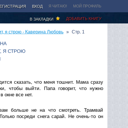
ЕГИСТРАЦИЯ
ВХОД
Я ЧИТАЮ!
МОЙ ПРОФИЛЬ
ДОБАВИТЬ КНИГУ
В ЗАКЛАДКИ
ит, я строю - Каверина Любовь
Стр. 1
ИНА
, Я СТРОЮ
Я
дится сказать, что меня тошнит. Мама сразу
ки, чтобы выйти. Папа говорит, что нужно
в окне все нет.
зам больше не на что смотреть. Трамвай
Только посреди снега сарай. Не очень-то он