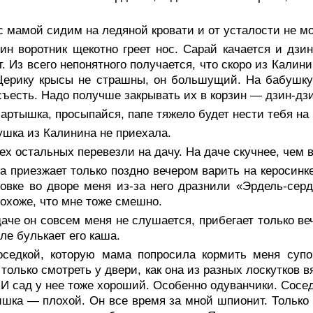
 мамой сидим на ледяной кровати и от усталости не м
н воротник щекотно греет нос. Сарай качается и дзин
т. Из всего непонятного получается, что скоро из Кали
Церику крысы не страшны, он большущий. На бабушку
съесть. Надо получше закрывать их в корзин — дзин-дз
ртышка, просыпайся, папе тяжело будет нести тебя на
шка из Калинина не приехала.
ех остальных перевезли на дачу. На даче скучнее, чем в
 приезжает только поздно вечером варить на керосинке
овке во дворе меня из-за него дразнили «Эрдель-серд
охоже, что мне тоже смешно.
аче он совсем меня не слушается, прибегает только ве
ле булькает его каша.
оседкой, которую мама попросила кормить меня супо
только смотреть у двери, как она из разных лоскутков в
 И сад у нее тоже хороший. Особенно одуванчики. Сосед
шка — плохой. Он все время за мной шпионит. Только 