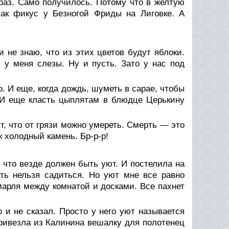
 раз. Само получилось. Потому что в желтую
Как фикус у Безногой Фриды на Лиговке. А
и не знаю, что из этих цветов будут яблоки.
 у меня слезы. Ну и пусть. Зато у нас под
. И еще, когда дождь, шуметь в сарае, чтобы
. И еще класть цыплятам в блюдце Церькину
, что от грязи можно умереть. Смерть — это
к холодный камень. Бр-р-р!
, что везде должен быть уют. И постелила на
вать нельзя садиться. Но уют мне все равно
марля между комнатой и досками. Все пахнет
 и не сказал. Просто у него уют называется
привезла из Калинина вешалку для полотенец