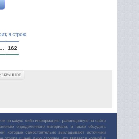
оит, я строю
...
162
ИЗБРАННОЕ
авом на какую либо информацию, размещенную на сайте
лению определенного материала, а также обсудить
ей, которые самостоятельно выкладывают источники
е отбора с чьей либо стороны, что является нормой в