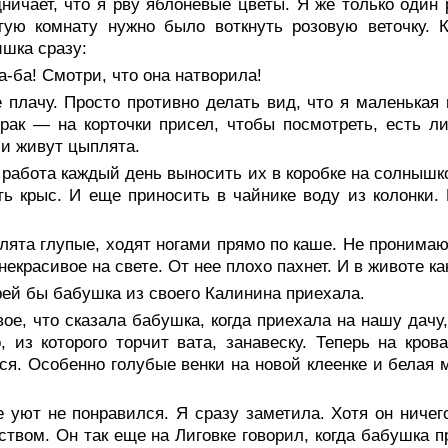
ничает, что я рву яблоневые цветы. Я же только один
тую комнату нужно было воткнуть розовую веточку. 
шка сразу:
-ба! Смотри, что она натворила!
 плачу. Просто противно делать вид, что я маленькая 
рак — на корточки присел, чтобы посмотреть, есть ли
и живут цыплята.
работа каждый день выносить их в коробке на солнышко
ть крыс. И еще приносить в чайнике воду из колонки
ята глупые, ходят ногами прямо по каше. Не пронимают
некрасивое на свете. От нее плохо пахнет. И в животе ка
ей бы бабушка из своего Калинина приехала.
ое, что сказала бабушка, когда приехала на нашу дачу
, из которого торчит вата, занавеску. Теперь на кро
ся. Особенно голубые венки на новой клеенке и белая 
.
 уют не понравился. Я сразу заметила. Хотя он ничего
твом. Он так еще на Лиговке говорил, когда бабушка 