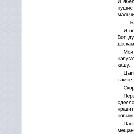
И ябед
пушис
мальчи
— Ба
Я не
Вот ду
доскам
Моя 
напуга
кашу.
Цыпл
самое 
Скор
Перв
одеяло
нравит
новым
Папе
мещанс