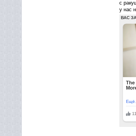
с раку
у нас 