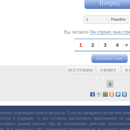
Вперед
Вы читаете
Он строит, она стр
1
2
3
4
» 
Добавить отзыв
ВСЕ ОТЗЫВЫ
О КНИГЕ
В 
0
личных (широкодоступных) ресурсов. Если вы обладаете авторским пр
остью в будущем, то мы согласны рассмотреть предложения по уда
льзовать данный контент. Мы не отслеживаем действия пользовател
ва. Все данные на сайт, загружаются автоматически, не проходя заране