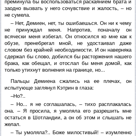
преминула бы воспользоваться раскаянием брата и
заодно вызвать у него сочувствие и жалость, – но
не сумела.
– Нет, Демиен, нет, ты ошибаешься. Он ни к чему
не принуждал меня. Напротив, поначалу он
всячески меня избегал. Он относился ко мне как к
обузе, пренебрегал мной, не удостаивал даже
словом без крайней необходимости. И он наверняка
сдержал бы слово, добился бы расторжения нашего
брака, как обещал, и отослал бы меня домой, как
только утихнут волнения на границе, но...
Пальцы Демиена сжались на ее плечах, он
испытующе заглянул Кэтрин в глаза:
–Но?..
– Но... я не соглашалась, – тихо расплакалась
она. – Я просила, я умоляла его разрешить мне
остаться в Шотландии, а он об этом и слышать не
желал.
– Ты умоляла?.. Боже милостивый! – изумленно