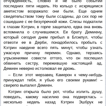
отчужденность, словно и не было событий
последних пяти недель. Но кольцо с искрящимся
аметистом возражало: они были. Еще одним
свидетельством тому были ссадины, до сих пор не
сошедшие с ее безупречной кожи. Слезы подкатили
к глазам Кэтрин, в горле защипало, едва она вновь
вспомнила о случившемся. Ее брату Демиену,
который сегодня днем прибыл в Блэкпул, чтобы
отвезти ее в Дерби, понадобилось пробыть с
Кэтрин наедине всего пять минут, чтобы узнать
ужасную причину перемен. Однако, терзаясь
угрызениями совести оттого, что он поспешил
обвинить сестру, пережившую настоящий ад,
Демиен неверно истолковал ее дрожь.
– Если этот мерзавец Камерон к чему-нибудь
принуждал тебя, я убью его своими руками! –
свирепо выпалил Демиен.
Кэтрин открыла было рот, чтобы излить душу,
поведать, какому насилию она подверглась –
несколько недель назад Кэтрин Эшбрук не