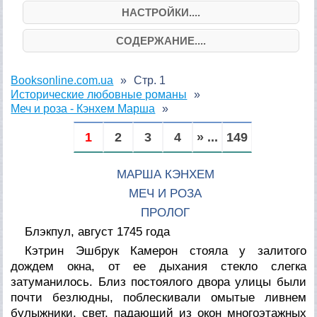
НАСТРОЙКИ....
СОДЕРЖАНИЕ....
Booksonline.com.ua
Стр. 1
Исторические любовные романы
Меч и роза - Кэнхем Марша
1
2
3
4
» ...
149
МАРША КЭНХЕМ
МЕЧ И РОЗА
ПРОЛОГ
Блэкпул, август 1745 года
Кэтрин Эшбрук Камерон стояла у залитого
дождем окна, от ее дыхания стекло слегка
затуманилось. Близ постоялого двора улицы были
почти безлюдны, поблескивали омытые ливнем
булыжники, свет, падающий из окон многоэтажных