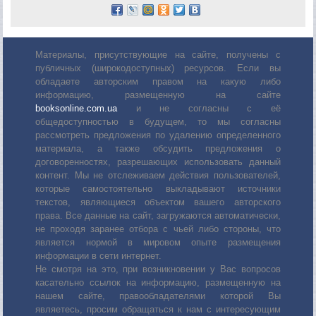
Материалы, присутствующие на сайте, получены с
публичных (широкодоступных) ресурсов. Если вы
обладаете авторским правом на какую либо
информацию, размещенную на сайте
booksonline.com.ua
и не согласны с её
общедоступностью в будущем, то мы согласны
рассмотреть предложения по удалению определенного
материала, а также обсудить предложения о
договоренностях, разрешающих использовать данный
контент. Мы не отслеживаем действия пользователей,
которые самостоятельно выкладывают источники
текстов, являющиеся объектом вашего авторского
права. Все данные на сайт, загружаются автоматически,
не проходя заранее отбора с чьей либо стороны, что
является нормой в мировом опыте размещения
информации в сети интернет.
Не смотря на это, при возникновении у Вас вопросов
касательно ссылок на информацию, размещенную на
нашем сайте, правообладателями которой Вы
являетесь, просим обращаться к нам с интересующим