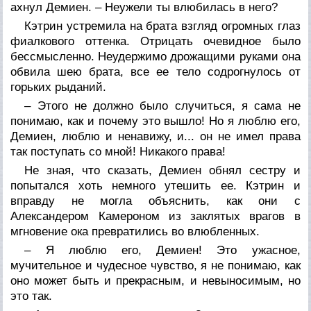
ахнул Демиен. – Неужели ты влюбилась в него?
Кэтрин устремила на брата взгляд огромных глаз
фиалкового оттенка. Отрицать очевидное было
бессмысленно. Неудержимо дрожащими руками она
обвила шею брата, все ее тело содрогнулось от
горьких рыданий.
– Этого не должно было случиться, я сама не
понимаю, как и почему это вышло! Но я люблю его,
Демиен, люблю и ненавижу, и... он не имел права
так поступать со мной! Никакого права!
Не зная, что сказать, Демиен обнял сестру и
попытался хоть немного утешить ее. Кэтрин и
вправду не могла объяснить, как они с
Александером Камероном из заклятых врагов в
мгновение ока превратились во влюбленных.
– Я люблю его, Демиен! Это ужасное,
мучительное и чудесное чувство, я не понимаю, как
оно может быть и прекрасным, и невыносимым, но
это так.