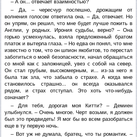
– А он... отвечает взаимностью?
– Да, – чересчур поспешно, дрожащим от
волнения голосом ответила она. – Да, отвечает. Но
он упрям, он решил, что мне будет лучше пожить в
Англии, у родных. Ирония судьбы, верно? – Она
горько усмехнулась, взяла предложенный братом
платок и вытерла глаза. – Но едва он понял, что мне
известно о том, что он шпион якобитов, то перестал
заботиться о моей безопасности, начал обращаться
со мной как с заложницей, увез с собой на север.
Он стал грубым, высокомерным, и... из-за него я
была так зла, что забыла о страхе. А когда мне
становилось страшно... он всегда оказывался
рядом, и страх отступал. Это хоть что-нибудь
означает?
– Для тебя, дорогая моя Китти? – Демиен
улыбнулся. – Очень многое. Черт возьми, я должен
был это предвидеть! Я мог бы во всем разобраться
еще в ту первую ночь.
– Вот уж не думала, братец, что ты романтик. –