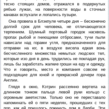
тесно стоящих домов, отражался в подернутых
рябью лужах, на поверхности воды в сточных
канавах вспухали и лопались пузыри.
Она провела в Блэкпуле четыре дня – бесконечно
долгий срок для человека, не отличающегося
терпением. Шумный портовый городок насквозь
пропах рыбой и гниющими отбросами, тучи пыли
нависали над горами угля, предназначенного для
отправки на юг, в воздухе висела едкая вонь
бесчисленного множества немытых людских тел,
которые изо дня в день трудились не покладая рук,
лишь бы заработать жалкие гроши на еду и одежду.
Что и говорить, место и компания совсем не
подходящие для юной и прекрасной дочери пэра
Англии.
Глядя в окно, Кэтрин рассеянно вертела на
длинном тонком пальце левой руки кольцо с
огромным аметистом. Только оно не переставало
напоминать ей о пяти неделях, прошедших с тех
пор, как ей пришлось покинуть дом в Дерби. Эти