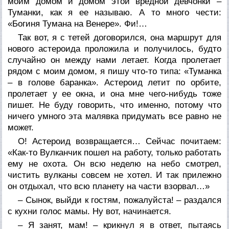
моим домом и домом этой вредной девчонки –
Туманки, как я ее называю. А то много чести:
«Богиня Тумана на Венере». Фи!…
Так вот, я с тетей договорился, она маршрут для
нового астероида проложила и получилось, будто
случайно он между нами летает. Когда пролетает
рядом с моим домом, я пишу что-то типа: «Туманка
– в голове баранка». Астероид летит по орбите,
пролетает у ее окна, и она мне чего-нибудь тоже
пишет. Не буду говорить, что именно, потому что
ничего умного эта малявка придумать все равно не
может.
О! Астероид возвращается… Сейчас почитаем:
«Как-то Вулканчик пошел на работу, только работать
ему не охота. Он всю неделю на небо смотрел,
чистить вулканы совсем не хотел. И так прилежно
он отдыхал, что всю планету на части взорвал…»
– Сынок, выйди к гостям, пожалуйста! – раздался
с кухни голос мамы. Ну вот, начинается.
– Я занят, мам! – крикнул я в ответ, пытаясь