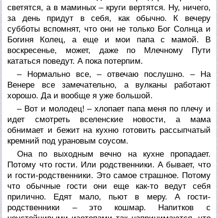
светятся, а в маминых – круги вертятся. Ну, ничего,
за день придут в себя, как обычно. К вечеру
субботы вспомнят, что они не только Бог Солнца и
Богиня Колец, а еще и мои папа с мамой. В
воскресенье, может, даже по Млечному Пути
кататься поведут. А пока потерпим.
– Нормально все, – отвечаю послушно. – На
Венере все замечательно, а вулканы работают
хорошо. Да и вообще я уже большой.
– Вот и молодец! – хлопает папа меня по плечу и
идет смотреть вселенские новости, а мама
обнимает и бежит на кухню готовить рассыпчатый
кремний под урановым соусом.
Она по выходным вечно на кухне пропадает.
Потому что гости. Или родственники. А бывает, что
и гости-родственники. Это самое страшное. Потому
что обычные гости они еще как-то ведут себя
прилично. Едят мало, пьют в меру. А гости-
родственники – это кошмар. Напитков с