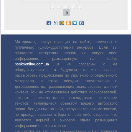
0
Материалы, присутствующие на сайте, получены с
публичных (широкодоступных) ресурсов. Если вы
обладаете авторским правом на какую либо
информацию, размещенную на сайте
booksonline.com.ua
и не согласны с её
общедоступностью в будущем, то мы согласны
рассмотреть предложения по удалению определенного
материала, а также обсудить предложения о
договоренностях, разрешающих использовать данный
контент. Мы не отслеживаем действия пользователей,
которые самостоятельно выкладывают источники
текстов, являющиеся объектом вашего авторского
права. Все данные на сайт, загружаются автоматически,
не проходя заранее отбора с чьей либо стороны, что
является нормой в мировом опыте размещения
информации в сети интернет.
Не смотря на это, при возникновении у Вас вопросов