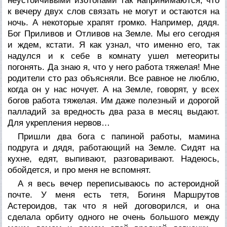
неустойчивыми изотопами так напринимаются, что
к вечеру двух слов связать не могут и остаются на
ночь. А некоторые храпят громко. Например, дядя.
Бог Приливов и Отливов на Земле. Мы его сегодня
и ждем, кстати. Я как узнал, что именно его, так
надулся и к себе в комнату ушел метеориты
погонять. Да знаю я, что у него работа тяжелая! Мне
родители сто раз объясняли. Все равное не люблю,
когда он у нас ночует. А на Земле, говорят, у всех
богов работа тяжелая. Им даже полезный и дорогой
палладий за вредность два раза в месяц выдают.
Для укрепления нервов…
Пришли два бога с папиной работы, мамина
подруга и дядя, работающий на Земле. Сидят на
кухне, едят, выпивают, разговаривают. Надеюсь,
обойдется, и про меня не вспомнят.
А я весь вечер переписываюсь по астероидной
почте. У меня есть тетя, Богиня Маршрутов
Астероидов, так что я ней договорился, и она
сделала орбиту одного не очень большого между