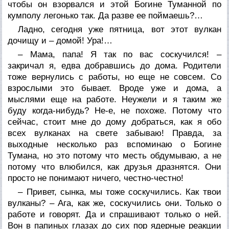
чтобы он взорвался и этой Богине Туманной по
кумполу легонько так. Да разве ее поймаешь?…
Ладно, сегодня уже пятница, вот этот вулкан
дочищу и – домой! Ура!…
– Мама, папа! Я так по вас соскучился! –
закричал я, едва добравшись до дома. Родители
тоже вернулись с работы, но еще не совсем. Со
взрослыми это бывает. Вроде уже и дома, а
мыслями еще на работе. Неужели и я таким же
буду когда-нибудь? Не-е, не похоже. Потому что
сейчас, стоит мне до дому добраться, как я обо
всех вулканах на свете забываю! Правда, за
выходные несколько раз вспоминаю о Богине
Тумана, но это потому что месть обдумываю, а не
потому что влюбился, как друзья дразнятся. Они
просто не понимают ничего, честно-честно!
– Привет, сынка, мы тоже соскучились. Как твои
вулканы? – Ага, как же, соскучились они. Только о
работе и говорят. Да и спрашивают только о ней.
Вон в папиных глазах до сих пор ядерные реакции