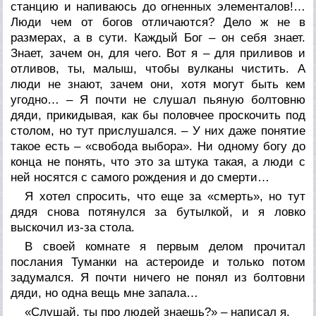
станцию и напиваюсь до огненных элементалов!…
Люди чем от богов отличаются? Дело ж не в
размерах, а в сути. Каждый Бог – он себя знает.
Знает, зачем он, для чего. Вот я – для приливов и
отливов, ты, малыш, чтобы вулканы чистить. А
люди не знают, зачем они, хотя могут быть кем
угодно… – Я почти не слушал пьяную болтовню
дяди, прикидывая, как бы половчее проскочить под
столом, но тут прислушался. – У них даже понятие
такое есть – «свобода выбора». Ни одному богу до
конца не понять, что это за штука такая, а люди с
ней носятся с самого рождения и до смерти…
Я хотел спросить, что еще за «смерть», но тут
дядя снова потянулся за бутылкой, и я ловко
выскочил из-за стола.
В своей комнате я первым делом прочитал
послания Туманки на астероиде и только потом
задумался. Я почти ничего не понял из болтовни
дяди, но одна вещь мне запала…
«Слушай, ты про людей знаешь?» – написал я.