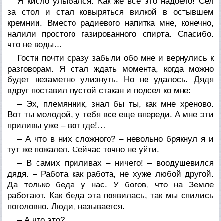
Я кисло улыбался. Как же все это надоело! Сел
за стол и стал ковыряться вилкой в остывшем
кремнии. Вместо радиевого напитка мне, конечно,
налили простого газированного спирта. Спасибо,
что не воды…
Гости почти сразу забыли обо мне и вернулись к
разговорам. Я стал ждать момента, когда можно
будет незаметно улизнуть. Но не удалось. Дядя
вдруг поставил пустой стакан и подсел ко мне:
– Эх, племянник, знал бы ты, как мне хреново.
Вот ты молодой, у тебя все еще впереди. А мне эти
приливы уже – вот где!…
– А что в них сложного? – невольно брякнул я и
тут же пожалел. Сейчас точно не уйти.
– В самих приливах – ничего! – воодушевился
дядя. – Работа как работа, не хуже любой другой.
Да только беда у нас. У богов, что на Земле
работают. Как беда эта появилась, так мы спились
поголовно. Люди, называется.
– А что это?