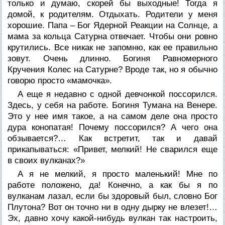
только и думаю, скорей бы выходные! Тогда я
домой, к родителям. Отдыхать. Родители у меня
хорошие. Папа – Бог Ядерной Реакции на Солнце, а
мама за кольца Сатурна отвечает. Чтобы они ровно
крутились. Все никак не запомню, как ее правильно
зовут. Очень длинно. Богиня Равномерного
Кручения Колес на Сатурне? Вроде так, но я обычно
говорю просто «мамочка».
А еще я недавно с одной девчонкой поссорился.
Здесь, у себя на работе. Богиня Тумана на Венере.
Это у нее имя такое, а на самом деле она просто
дура конопатая! Почему поссорился? А чего она
обзывается?… Как встретит, так и давай
прикапываться: «Привет, мелкий! Не сварился еще
в своих вулканах?»
А я не мелкий, я просто маленький! Мне по
работе положено, да! Конечно, а как бы я по
вулканам лазал, если бы здоровый был, словно Бог
Плутона? Вот он точно ни в одну дырку не влезет!…
Эх, давно хочу какой-нибудь вулкан так настроить,