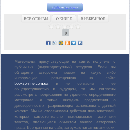
Добавить отзыв
ВСЕ ОТЗЫВЫ
О КНИГЕ
В ИЗБРАННОЕ
0
Материалы, присутствующие на сайте, получены с
публичных (широкодоступных) ресурсов. Если вы
обладаете авторским правом на какую либо
информацию, размещенную на сайте
booksonline.com.ua
и не согласны с её
общедоступностью в будущем, то мы согласны
рассмотреть предложения по удалению определенного
материала, а также обсудить предложения о
договоренностях, разрешающих использовать данный
контент. Мы не отслеживаем действия пользователей,
которые самостоятельно выкладывают источники
текстов, являющиеся объектом вашего авторского
права. Все данные на сайт, загружаются автоматически,