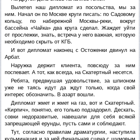
Вылетел наш дипломат из посольства, мы за
ним. Начал он по Москве круги писать: по Садовому
кольцу, по набережной Москвы-реки, вокруг
бассейна «Чайка» два круга сделал. Жаждет уйти
от прослежки, знать, встреча у него важная, которую
необходимо скрыть от КГБ.
И вот дипломат наконец с Остоженки двинул на
Арбат.
Наружка держит клиента, повсюду за ним
поспевает. А тот, как всегда, на Скатертный несется.
Ребята, предвкушая удовольствие, за шпионом
уже не таясь идут да ждут только, когда свой
интерес обозначить. В азарт вошли.
Дипломат жмет и жмет на газ, вот и Скатертный.
«Кирпич», понятно, его только подзадорил. Дескать,
совки недоразвитые, навешали для себя всякой
запрещающей ерунды, пусть сами и соблюдают.
Тут, согласно правилам драматургии, наступила
кульминация и за ней финальная сцена с шумовым