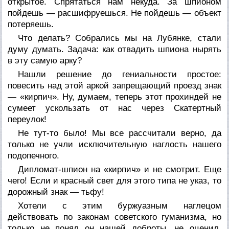
открытое. Спрятаться нам некуда. За шпионом
пойдешь — расшифруешься. Не пойдешь — объект
потеряешь.
Что делать? Собрались мы на Лубянке, стали
думу думать. Задача: как отвадить шпиона нырять
в эту самую арку?
Нашли решение до гениальности простое:
повесить над этой аркой запрещающий проезд знак
— «кирпич». Ну, думаем, теперь этот прохиндей не
сумеет ускользать от нас через Скатертный
переулок!
Не тут-то было! Мы все рассчитали верно, да
только не учли исключительную наглость нашего
подопечного.
Дипломат-шпион на «кирпич» и не смотрит. Еще
чего! Если и красный свет для этого типа не указ, то
дорожный знак — тьфу!
Хотели с этим буржуазным наглецом
действовать по законам советского гуманизма, но
только не понял он нашей доброты, не оценил.