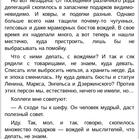
Но вот незадача! От посещения различного рода
делегаций скопилось в запаснике подарков видимо-
невидимо. И ковры, и поделки разные. Однако
больше всего нам тащили почему-то чугунных,
гипсовых и даже мраморных бюстов вождей. В свое
время их наделали много, а вот теперь и нашли
местечко, куда пристроить, лишь бы не
выбрасывать на помойку.
Что с ними делать, с вождями? И так и сяк
рядили с товарищами, не знаем, куда девать.
Списать или выбросить нельзя, а хранить негде. Да
и эпоха сменилась. Ну куда девать бюсты и статуи
Ленина, Маркса, Энгельса и Дзержинского? Против
этих персон мы, естественно, ничего не имели, но…
Коллеги мне советуют:
— А сходи ты к шефу. Он человек мудрый, даст
полезный совет.
Иду. Так, мол, и так, говорю, скопилось
множество подарков — вождей и мыслителей, что
делать, не знаем.