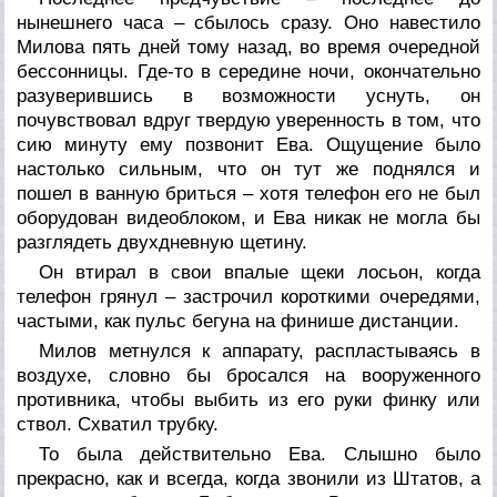
нынешнего часа – сбылось сразу. Оно навестило
Милова пять дней тому назад, во время очередной
бессонницы. Где-то в середине ночи, окончательно
разуверившись в возможности уснуть, он
почувствовал вдруг твердую уверенность в том, что
сию минуту ему позвонит Ева. Ощущение было
настолько сильным, что он тут же поднялся и
пошел в ванную бриться – хотя телефон его не был
оборудован видеоблоком, и Ева никак не могла бы
разглядеть двухдневную щетину.
Он втирал в свои впалые щеки лосьон, когда
телефон грянул – застрочил короткими очередями,
частыми, как пульс бегуна на финише дистанции.
Милов метнулся к аппарату, распластываясь в
воздухе, словно бы бросался на вооруженного
противника, чтобы выбить из его руки финку или
ствол. Схватил трубку.
То была действительно Ева. Слышно было
прекрасно, как и всегда, когда звонили из Штатов, а