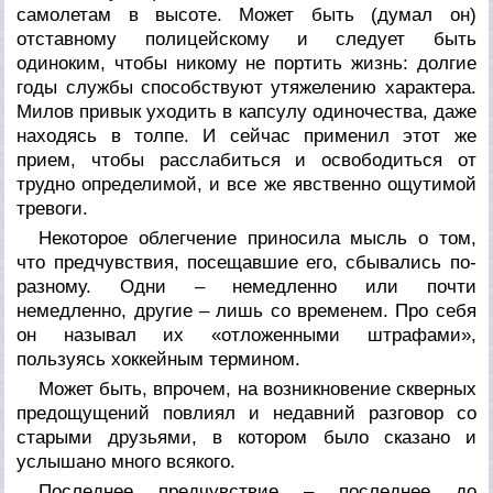
самолетам в высоте. Может быть (думал он)
отставному полицейскому и следует быть
одиноким, чтобы никому не портить жизнь: долгие
годы службы способствуют утяжелению характера.
Милов привык уходить в капсулу одиночества, даже
находясь в толпе. И сейчас применил этот же
прием, чтобы расслабиться и освободиться от
трудно определимой, и все же явственно ощутимой
тревоги.
Некоторое облегчение приносила мысль о том,
что предчувствия, посещавшие его, сбывались по-
разному. Одни – немедленно или почти
немедленно, другие – лишь со временем. Про себя
он называл их «отложенными штрафами»,
пользуясь хоккейным термином.
Может быть, впрочем, на возникновение скверных
предощущений повлиял и недавний разговор со
старыми друзьями, в котором было сказано и
услышано много всякого.
Последнее предчувствие – последнее до