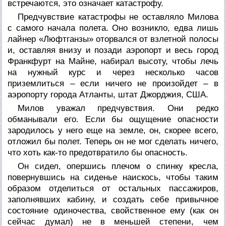
встречаются, это означает катастрофу.
Предчувствие катастрофы не оставляло Милова
с самого начала полета. Оно возникло, едва лишь
лайнер «Люфтганзы» оторвался от взлетной полосы
и, оставляя внизу и позади аэропорт и весь город
Франкфурт на Майне, набирал высоту, чтобы лечь
на нужный курс и через несколько часов
приземлиться – если ничего не произойдет – в
аэропорту города Атланты, штат Джорджия, США.
Милов уважал предчувствия. Они редко
обманывали его. Если бы ощущение опасности
зародилось у него еще на земле, он, скорее всего,
отложил бы полет. Теперь он не мог сделать ничего,
что хоть как-то предотвратило бы опасность.
Он сидел, опершись плечом о спинку кресла,
повернувшись на сиденье наискось, чтобы таким
образом отделиться от остальных пассажиров,
заполнявших кабину, и создать себе привычное
состояние одиночества, свойственное ему (как он
сейчас думал) не в меньшей степени, чем