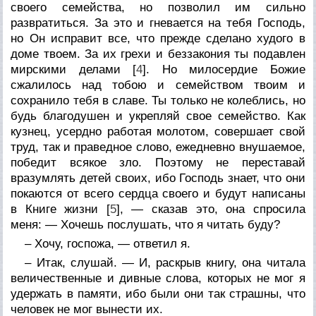
своего семейства, но позволил им сильно
развратиться. За это и гневается на тебя Господь,
но Он исправит все, что прежде сделано худого в
доме твоем. За их грехи и беззакония ты подавлен
мирскими делами [
4
]. Но милосердие Божие
сжалилось над тобою и семейством твоим и
сохранило тебя в славе. Ты только не колеблись, но
будь благодушен и укрепляй свое семейство. Как
кузнец, усердно работая молотом, совершает свой
труд, так и праведное слово, ежедневно внушаемое,
победит всякое зло. Поэтому не переставай
вразумлять детей своих, ибо Господь знает, что они
покаются от всего сердца своего и будут написаны
в Книге жизни [
5
], — сказав это, она спросила
меня: — Хочешь послушать, что я читать буду?
– Хочу, госпожа, — ответил я.
– Итак, слушай. — И, раскрыв книгу, она читала
величественные и дивные слова, которых не мог я
удержать в памяти, ибо были они так страшны, что
человек не мог вынести их.