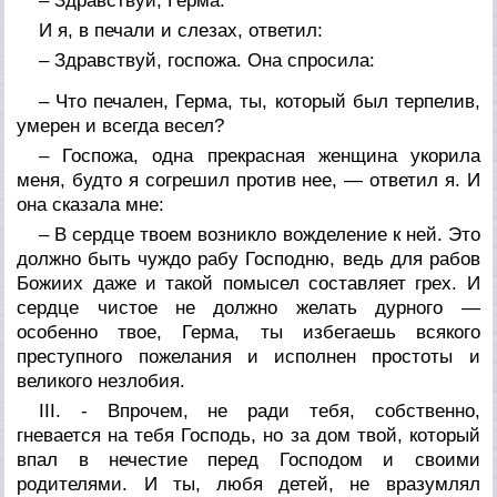
– Здравствуй, Герма.
И я, в печали и слезах, ответил:
– Здравствуй, госпожа. Она спросила:
– Что печален, Герма, ты, который был терпелив,
умерен и всегда весел?
– Госпожа, одна прекрасная женщина укорила
меня, будто я согрешил против нее, — ответил я. И
она сказала мне:
– В сердце твоем возникло вожделение к ней. Это
должно быть чуждо рабу Господню, ведь для рабов
Божиих даже и такой помысел составляет грех. И
сердце чистое не должно желать дурного —
особенно твое, Герма, ты избегаешь всякого
преступного пожелания и исполнен простоты и
великого незлобия.
III. - Впрочем, не ради тебя, собственно,
гневается на тебя Господь, но за дом твой, который
впал в нечестие перед Господом и своими
родителями. И ты, любя детей, не вразумлял