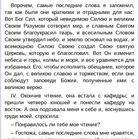
Впрочем, самые последние слова я запомнил,
так как были они краткими и отрадными для нас:
Вот Бог Сил, который невидимою Силою и великим
Своим Разумом сотворил мир, и славным Светом
Своим благоукрасил тварь, и всесильным Словом
Своим утвердил небо, и землю основал на водах, и
всемощною Силою Своею создал Свою святую
Церковь, которую и благословил. Вот Он изменит
небеса и горы, холмы и моря, и все уравняется для
избранных Его, чтобы исполнить обещание, которое
Он дал, с великою славою и торжеством, если они
соблюдут заповеди Божии, полученные ими с
великою верою.
IV. Окончив чтение, она встала с кафедры; и
пришли четверо юношей и понесли кафедру на
восток. А она подозвала меня к себе и, коснувшись
груди моей, спросила:
– Понравилось ли тебе мое чтение?
– Госпожа, самые последние слова мне нравятся,