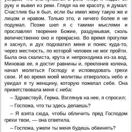
руку и вывел из реки. Глядя на ее красоту, я думал:
Счастлив бы я был, если бы имел жену такую же и
лицом и нравом. Только это, и ничего более я не
подумал. Позже шел я с такими мыслями и
прославлял творение Божие, раздумывая, сколь
величественно оно и прекрасно. Во время прогулки
я заснул, и дух подхватил меня и понес куда-то,
через местность, по которой человек не мог пройти.
Была она скалиста, крута и непроходима из-за вод.
Миновав ее, я достиг равнины и, преклонив колена,
начал молиться Господу и исповедовать грехи
свои. И во время моей молитвы отверзлось небо и
увидал я ту женщину, которую пожелал себе. Она
приветствовала меня с неба:
– Здравствуй, Герма. Взглянув на нее, я спросил:
– Госпожа, что ты здесь делаешь?
– Я взята сюда, чтобы обличить пред Господом
грехи твои, — она ответила.
– Госпожа, ужели ты меня будешь обвинять?