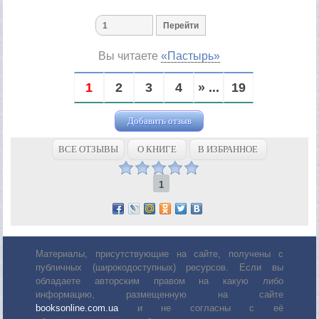
Вы читаете
«Пастырь»
1
2
3
4
» ...
19
Добавить отзыв
ВСЕ ОТЗЫВЫ
О КНИГЕ
В ИЗБРАННОЕ
1
Материалы, присутствующие на сайте, получены с
публичных (широкодоступных) ресурсов. Если вы
обладаете авторским правом на какую либо
информацию, размещенную на сайте
booksonline.com.ua
и не согласны с её