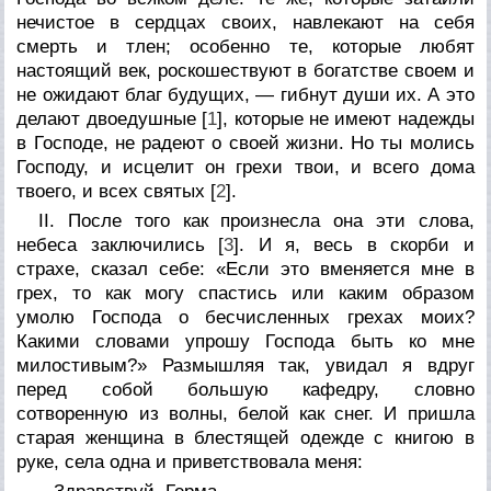
нечистое в сердцах своих, навлекают на себя
смерть и тлен; особенно те, которые любят
настоящий век, роскошествуют в богатстве своем и
не ожидают благ будущих, — гибнут души их. А это
делают двоедушные [
1
], которые не имеют надежды
в Господе, не радеют о своей жизни. Но ты молись
Господу, и исцелит он грехи твои, и всего дома
твоего, и всех святых [
2
].
II. После того как произнесла она эти слова,
небеса заключились [
3
]. И я, весь в скорби и
страхе, сказал себе: «Если это вменяется мне в
грех, то как могу спастись или каким образом
умолю Господа о бесчисленных грехах моих?
Какими словами упрошу Господа быть ко мне
милостивым?» Размышляя так, увидал я вдруг
перед собой большую кафедру, словно
сотворенную из волны, белой как снег. И пришла
старая женщина в блестящей одежде с книгою в
руке, села одна и приветствовала меня: