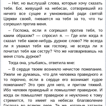
– Нет, но выслушай слова, которые хочу сказать
тебе. Бог, живущий на небесах, сотворивший из
ничего все сущее и умноживший ради святой
Церкви своей, гневается на тебя за то, что ты
согрешил против меня.
– Госпожа, если я согрешил против тебя, то
каким образом? — спросил я. — Где или когда я
сказал тебе какое-нибудь дурное слово? Не всегда
ли я уважал тебя как госпожу, не всегда ли я
почитал тебя как сестру? Что же наговариваешь на
меня столь дурное?
Тогда она, улыбаясь, ответила мне:
– В сердце твоем возникло нечистое пожелание.
Ужели не думаешь, что для человека праведного и
то порочно, если в сердце его возникает худое
пожелание? Это грех для него, и притом тяжкий.
Ибо человек праведный и помышляет праведное. И
когда он помышляет праведное и неуклонно к тому
стремится, то имеет на небесах благоволение
Господа во всяком деле. Те же, которые затаили