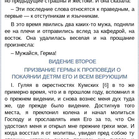
но предыдущие страшны и жестоки. И она сказала:
– Эти последние слова относятся к праведным, а
первые — к отступникам и язычникам.
В это время явились два каких-то мужа, подняли
ее на плечи и отправились вслед за кафедрой, на
восток. Она удалилась веселая и на прощание
произнесла:
– Мужайся, Герма!
ВИДЕНИЕ ВТОРОЕ
ПРИЗВАНИЕ ГЕРМЫ К ПРОПОВЕДИ О
ПОКАЯНИИ ДЕТЯМ ЕГО И ВСЕМ ВЕРУЮЩИМ
I. Гуляя в окрестностях Кумских [
6
] в то же
примерно время, что и в прошлом году, вспомнил я
о прежнем видении, и снова вознес меня дух туда
же, где прежде было видение. Достигнув того
места, я преклонил колена и начал молиться
Господу и прославлять имя Его за то, что Он
удостоил меня и открыл мне прежние грехи мои. И
когда восстал я от молитвы, увидел пред собою ту