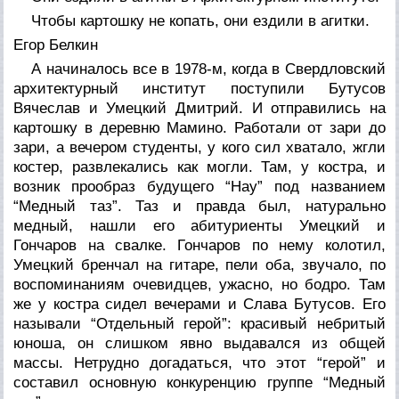
Чтобы картошку не копать, они ездили в агитки.
Егор Белкин
А начиналось все в 1978-м, когда в Свердловский
архитектурный институт поступили Бутусов
Вячеслав и Умецкий Дмитрий. И отправились на
картошку в деревню Мамино. Работали от зари до
зари, а вечером студенты, у кого сил хватало, жгли
костер, развлекались как могли. Там, у костра, и
возник прообраз будущего “Hay” под названием
“Медный таз”. Таз и правда был, натурально
медный, нашли его абитуриенты Умецкий и
Гончаров на свалке. Гончаров по нему колотил,
Умецкий бренчал на гитаре, пели оба, звучало, по
воспоминаниям очевидцев, ужасно, но бодро. Там
же у костра сидел вечерами и Слава Бутусов. Его
называли “Отдельный герой”: красивый небритый
юноша, он слишком явно выдавался из общей
массы. Нетрудно догадаться, что этот “герой” и
составил основную конкуренцию группе “Медный