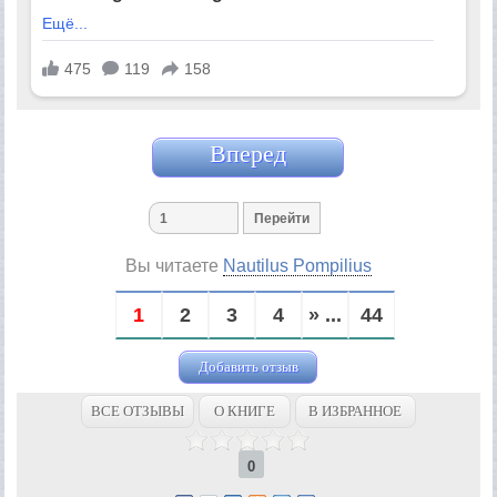
Вперед
Вы читаете
Nautilus Pompilius
1
2
3
4
» ...
44
Добавить отзыв
ВСЕ ОТЗЫВЫ
О КНИГЕ
В ИЗБРАННОЕ
0