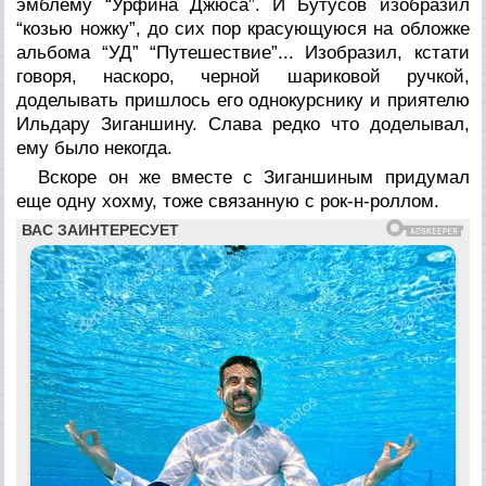
эмблему “Урфина Джюса”. И Бутусов изобразил
“козью ножку”, до сих пор красующуюся на обложке
альбома “УД” “Путешествие”... Изобразил, кстати
говоря, наскоро, черной шариковой ручкой,
доделывать пришлось его однокурснику и приятелю
Ильдару Зиганшину. Слава редко что доделывал,
ему было некогда.
Вскоре он же вместе с Зиганшиным придумал
еще одну хохму, тоже связанную с рок-н-роллом.