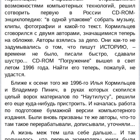
возможностями компьютерных технологий, решил
сотворить первую в России CD-ROM-
энциклопедию: “в одной упаковке” собрать музыку,
клипы, фотографии и какой-то текст. Кормильцев
сговорился с двумя авторами, значащимися теперь
на обложке. Авторы взялись за дело. Они как-то не
задумывались о том, что пишут ИСТОРИЮ, –
времени не было, писали быстро, сдавали
шустро... CD-ROM “Погружение” вышел в свет
летом 1996 года. Найти его теперь, пожалуй, не
удастся.
Ближе к осени того же 1996-го Илья Кормильцев
и Владимир Пинич, в руках которых скопился
целый ворох материалов по “Наутилусу”, решили
его еще куда-нибудь пристроить. И началась работа
по подготовке бумажной версии компьютерного
издания. Были вновь призваны те же авторы, что-то
там такое перерабатывали, дописывали, уточняли...
А жизнь меж тем шла себе дальше... И так
получилось, что первые экземпляры книги были