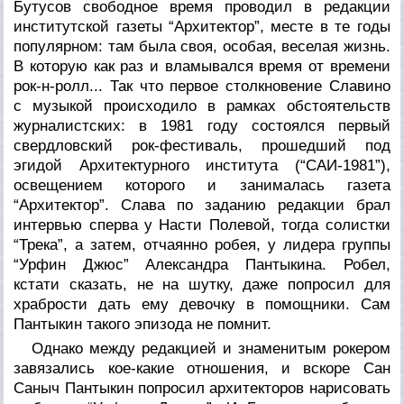
Бутусов свободное время проводил в редакции
институтской газеты “Архитектор”, месте в те годы
популярном: там была своя, особая, веселая жизнь.
В которую как раз и вламывался время от времени
рок-н-ролл... Так что первое столкновение Славино
с музыкой происходило в рамках обстоятельств
журналистских: в 1981 году состоялся первый
свердловский рок-фестиваль, прошедший под
эгидой Архитектурного института (“САИ-1981”),
освещением которого и занималась газета
“Архитектор”. Слава по заданию редакции брал
интервью сперва у Насти Полевой, тогда солистки
“Трека”, а затем, отчаянно робея, у лидера группы
“Урфин Джюс” Александра Пантыкина. Робел,
кстати сказать, не на шутку, даже попросил для
храбрости дать ему девочку в помощники. Сам
Пантыкин такого эпизода не помнит.
Однако между редакцией и знаменитым рокером
завязались кое-какие отношения, и вскоре Сан
Саныч Пантыкин попросил архитекторов нарисовать