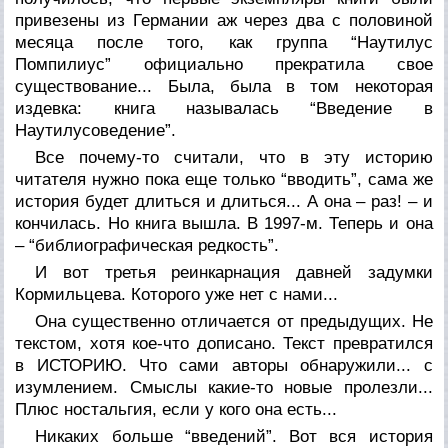
привезены из Германии аж через два с половиной
месяца после того, как группа “Наутилус
Помпилиус” официально прекратила свое
существование... Была, была в том некоторая
издевка: книга называлась “Введение в
Наутилусоведение”.
Все почему-то считали, что в эту историю
читателя нужно пока еще только “вводить”, сама же
история будет длиться и длиться... А она – раз! – и
кончилась. Но книга вышла. В 1997-м. Теперь и она
– “библиографическая редкость”.
И вот третья реинкарнация давней задумки
Кормильцева. Которого уже нет с нами...
Она существенно отличается от предыдущих. Не
текстом, хотя кое-что дописано. Текст превратился
в ИСТОРИЮ. Что сами авторы обнаружили... с
изумлением. Смыслы какие-то новые пролезли...
Плюс ностальгия, если у кого она есть...
Никаких больше “введений”. Вот вся история