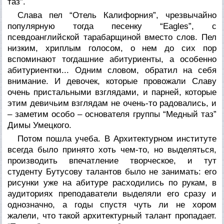
таз”.
Слава пел “Отель Калифорния”, чрезвычайно
популярную тогда песенку “Eagles”, с
псевдоанглийской тарабарщиной вместо слов. Пел
низким, хриплым голосом, о нем до сих пор
вспоминают тогдашние абитуриенты, а особенно
абитуриентки... Одним словом, обратил на себя
внимание. И девочек, которые провожали Славу
очень пристальными взглядами, и парней, которые
этим девичьим взглядам не очень-то радовались, и
– заметим особо – основателя группы “Медный таз”
Димы Умецкого.
Потом пошла учеба. В Архитектурном институте
всегда было принято хоть чем-то, но выделяться,
производить впечатление творческое, и тут
студенту Бутусову талантов было не занимать: его
рисунки уже на абитуре расходились по рукам, в
аудиториях преподаватели выделяли его сразу и
однозначно, а годы спустя чуть ли не хором
жалели, что такой архитектурный талант пропадает.