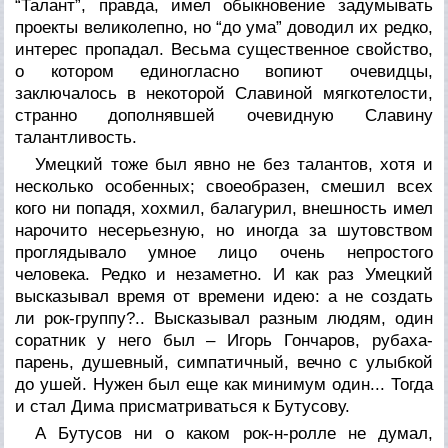
“Талант”, правда, имел обыкновение задумывать
проекты великолепно, но “до ума” доводил их редко,
интерес пропадал. Весьма существенное свойство,
о котором единогласно вопиют очевидцы,
заключалось в некоторой Славиной мягкотелости,
странно дополнявшей очевидную Славину
талантливость.
Умецкий тоже был явно не без талантов, хотя и
несколько особенных; своеобразен, смешил всех
кого ни попадя, хохмил, балагурил, внешность имел
нарочито несерьезную, но иногда за шутовством
проглядывало умное лицо очень непростого
человека. Редко и незаметно. И как раз Умецкий
высказывал время от времени идею: а не создать
ли рок-группу?.. Высказывал разным людям, один
соратник у него был – Игорь Гончаров, рубаха-
парень, душевный, симпатичный, вечно с улыбкой
до ушей. Нужен был еще как минимум один... Тогда
и стал Дима присматриваться к Бутусову.
А Бутусов ни о каком рок-н-ролле не думал,