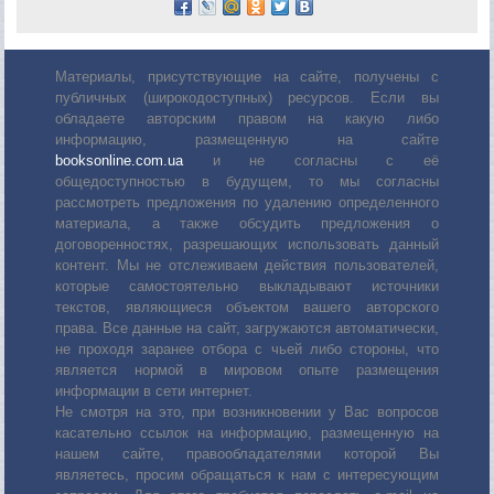
Материалы, присутствующие на сайте, получены с
публичных (широкодоступных) ресурсов. Если вы
обладаете авторским правом на какую либо
информацию, размещенную на сайте
booksonline.com.ua
и не согласны с её
общедоступностью в будущем, то мы согласны
рассмотреть предложения по удалению определенного
материала, а также обсудить предложения о
договоренностях, разрешающих использовать данный
контент. Мы не отслеживаем действия пользователей,
которые самостоятельно выкладывают источники
текстов, являющиеся объектом вашего авторского
права. Все данные на сайт, загружаются автоматически,
не проходя заранее отбора с чьей либо стороны, что
является нормой в мировом опыте размещения
информации в сети интернет.
Не смотря на это, при возникновении у Вас вопросов
касательно ссылок на информацию, размещенную на
нашем сайте, правообладателями которой Вы
являетесь, просим обращаться к нам с интересующим