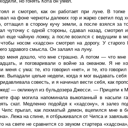
ходили, но гонять Кота он умел.
тоял и смотрел, как он работает при луне. В топке
вал на фоне черноты далеких гор и жарко светил под 
, оттащил в сторону кучу земли, а после взялся за т
л чуточку с одной стороны, сдавал назад, смотрел 
л еще чайную ложку, а после возился с ведущим в мо
 чтобы носом «хадсон» смотрел на дорогу. У старого
его здравого смысла. Он залаял на луну.
 до меня дошло, что мне страшно. А потом — что мне
надцать, и поговаривали о войне за океаном. Я не 
и меня с ума: те, кто говорил «нет», и те, кто говори
же. Выпадали целые недели, когда я мог выдавать себя 
ридавливала совесть, и я начинал вести себя, как проп
жед! — окликнул из бульдозера Джесси. — Прицепи к М
вете фар могила напоминала выкопанный в насыпи га
ять скат. Медленно подойдя к «хадсону», я залез п
 Чипс прыгал, как лохматый демон, вцепился мне в б
на». Лежа на спине, я отбрыкивался от Чипса и завязыва
о на свете не сравнится со звуком стартера «хадсона»,