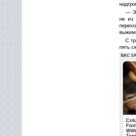
надгро
— Э
не из 
перехо
выжима
С тр
пять с