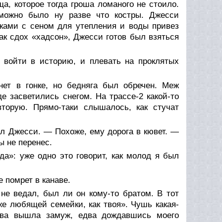
а, которое тогда гроша ломаного не стоило.
можно было ну разве что костры. Джесси
юками с сеном для утепления и воды привез
как сдох «хадсон», Джесси готов был взяться
войти в историю, и плевать на проклятых
анет в гонке, но бедняга был обречен. Меж
е засветились снегом. На трассе-2 какой-то
торую. Прямо-таки слышалось, как стучат
ул Джесси. — Похоже, ему дорога в кювет. —
ы не перенес.
а»: уже одно это говорит, как молод я был
 помрет в канаве.
 не ведал, был ли он кому-то братом. В тот
 же любящей семейки, как твоя». Чушь какая-
нова вышла замуж, едва дождавшись моего