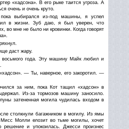
ртер «хадсона». В его рыке таится угроза. А
я очень и очень круто.
, пока выбирался из-под машины, я успел
шил в жизни. Зуб даю, я был уверен, что
х, во мне не было ни кровинки. Когда говорят
на».
ряхнул.
ще даст жару.
к восьмого года. Эту машину Майк любил и
.
«хадсон». — Ты, наверное, его закоротил. —
чился за ним, пока Кот тащил «хадсон» в
ыдержал. Из-за тормозов машину заносило.
 луны затененная могила чудилась входом в
осле столкнули багажником в могилу. Из ямы
 Мисс Молли елозит во тьме могилы, хочет
то решение и упокоилась. Джесси произнес