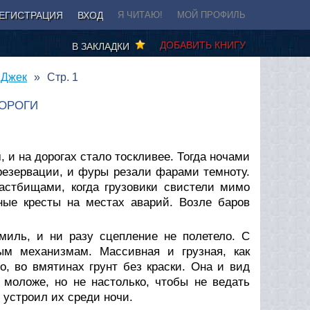
ЕГИСТРАЦИЯ
ВХОД
Я ЧИТАЮ!
МОЙ ПРОФИЛЬ
ДОБАВИТЬ КНИГУ
В ЗАКЛАДКИ
 Джек
Стр. 1
ДОРОГИ
 и на дорогах стало тоскливее. Тогда ночами
езервации, и фуры резали фарами темноту.
астбищами, когда грузовики свистели мимо
ные кресты на местах аварий. Возле баров
иль, и ни разу сцепление не полетело. С
ым механизмам. Массивная и грузная, как
о, во вмятинах грунт без краски. Она и вид
 моложе, но не настолько, чтобы не ведать
 устроил их среди ночи.