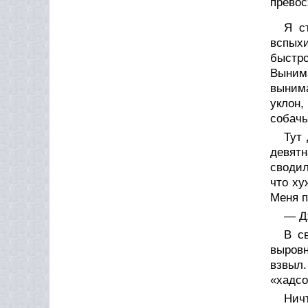
превос
Я с
вспыхи
быстро
Вынима
вынима
уклон,
собачь
Тут
девят
сводил
что ху
Меня п
— Д
В с
выровн
взвыл.
«хадсо
Ничт