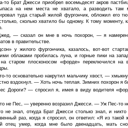
а-то Брат Джесси приобрел восемьдесят акров пастбищ
ыпаса на нем места не хватало, а разводить там 
ировал туда старый жилой фургончик, обложил его т
столько, сколько хватило бы одному. К тому моменту, 
о.
жед, — сказал он мне в ночь похорон, — я намерен 
атов в правительстве.
дсон» у жилого фургончика, казалось, вот-вот старт
ими облаками пробилась луна, и горные пики на запад
 на старом плосконосом «форде» переключился на в
дры.
то-то основательно накрутил мальчику хвост, — хмыкн
стно вздохнул. — Хоть ночь теплая. Зимних похорон я б
ес Дороги? — спросил я, имея в виду водителя «форд
о не Пес, — уверенно возразил Джесси. — Уж Пес-то не
о не знал, откуда Брат Джесси столько знал, и никто
венный раз, когда я спросил, он ответил: «Я из такой
ой отец умер, когда мне было двенадцать, мать с