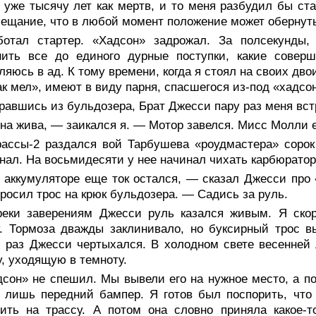
 уже тысячу лет как мертв, и то меня разбудил бы ста
ещание, что в любой момент положение может обернутьс
ботал стартер. «Хадсон» задрожал. За полсекунды
нить все до единого дурные поступки, какие совер
ляюсь в ад. К тому времени, когда я стоял на своих двои
ак мел», имеют в виду парня, спасшегося из-под «хадсо
авшись из бульдозера, Брат Джесси пару раз меня вст
на жива, — заикался я. — Мотор завелся. Мисс Молли е
рассы-2 раздался вой Тарбушева «роудмастера» соро
нал. На восьмидесяти у нее начинал чихать карбюратор
 аккумуляторе еще ток остался, — сказал Джесси про 
росил трос на крюк бульдозера. — Садись за руль.
реки заверениям Джесси руль казался живым. Я скор
. Тормоза дважды заклинивало, но буксирный трос в
 раз Джесси чертыхался. В холодном свете весенней
, уходящую в темноту.
дсон» не спешил. Мы вывели его на нужное место, а п
 лишь передний бампер. Я готов был поспорить, что
чить на трассу. А потом она словно приняла какое-