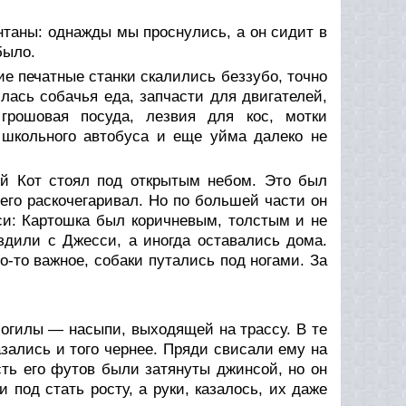
нтаны: однажды мы проснулись, а он сидит в
было.
ие печатные станки скалились беззубо, точно
ась собачья еда, запчасти для двигателей,
грошовая посуда, лезвия для кос, мотки
з школьного автобуса и еще уйма далеко не
й Кот стоял под открытым небом. Это был
его раскочегаривал. Но по большей части он
си: Картошка был коричневым, толстым и не
дили с Джесси, а иногда оставались дома.
-то важное, собаки путались под ногами. За
могилы — насыпи, выходящей на трассу. В те
зались и того чернее. Пряди свисали ему на
ть его футов были затянуты джинсой, но он
под стать росту, а руки, казалось, их даже