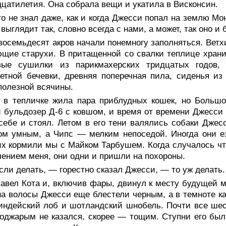
цатилетия. Она собрала вещи и укатила в Висконсин.
о не знал даже, как и когда Джесси попал на землю Мо
 выглядит так, словно всегда с нами, а может, так оно и 
восемьдесят акров начали понемногу заполняться. Ветх
щие старухи. В притащенной со свалки теплице хранил
вые сушилки из парикмахерских тридцатых годов, 
етной бечевки, древняя поперечная пила, сиденья и
полезной всячины.
 в тепличке жила пара приблудных кошек, но Большо
 бульдозер Д-6 с ковшом, и время от времени Джесси 
себе и стоял. Летом в его тени валялись собаки Джес
м умным, а Чипс — мелким непоседой. Иногда они ез
их кормили мы с Майком Тарбушем. Когда случалось что
ением меня, они одни и пришли на похороны.
ли делать, — горестно сказал Джесси, — то уж делать.
завел Кота и, включив фары, двинул к месту будущей 
а волосы Джесси еще блестели черным, а в темноте ка
индейский лоб и шотландский шнобель. Почти все шес
оджарым не казался, скорее — тощим. Ступни его были 