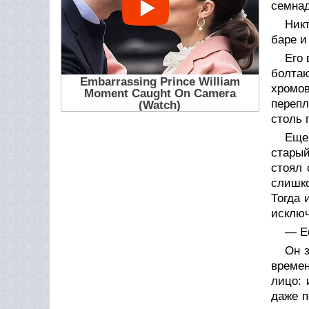
семнад
Никт
баре и
Его 
болтаю
хромо
перепл
столь 
Еще
старый
стоял 
слишко
Тогда 
исключ
— Ес
Он 
времен
лицо: 
даже п