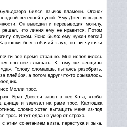
 бульдозера бился язычок пламени. Огонек
холодной весенней луной. Яму Джесси вырыл
онкости. Он выводил и перевыводил могилу.
и решал, что линия ему не нравится. Потом
гилу спуском. Ясно было: ему нужен легкий
 Картошки был собачий слух, но ни чуточки
 почти все время страшно. Мне исполнилось
хотел про нее слышать. К тому же женщины
л «да». Голову сломаешь, пытаясь разобрать,
за плейбоя, а потом вдруг что-то срывалось.
оведник.
исс Молли трос.
раж. Брат Джесси завел в нее Кота, чтобы
од днище и завязал на раме трос. Картошка
отинок, словно хотел вытащить меня из-под
л трос. И тут едва не умер от страха.
 с этим сочетанием визга, перестука и рыка.