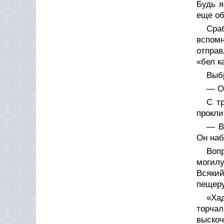
Будь я
еще об
Сра
вспом
отправ
«бел к
Выбр
— О
С т
прокли
— В
Он наб
Воп
могилу
Всякий
пещеру
«Ха
торчал
выско