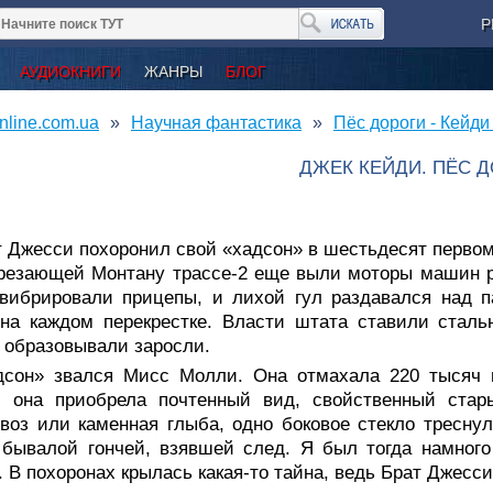
Р
АУДИОКНИГИ
ЖАНРЫ
БЛОГ
nline.com.ua
Научная фантастика
Пёс дороги - Кейди
ДЖЕК КЕЙДИ. ПЁС 
 Джесси похоронил свой «хадсон» в шестьдесят первом,
резающей Монтану трассе-2 еще выли моторы машин р
вибрировали прицепы, и лихой гул раздавался над п
на каждом перекрестке. Власти штата ставили сталь
 образовывали заросли.
дсон» звался Мисс Молли. Она отмахала 220 тысяч м
и она приобрела почтенный вид, свойственный стар
воз или каменная глыба, одно боковое стекло треснул
бывалой гончей, взявшей след. Я был тогда намного
. В похоронах крылась какая-то тайна, ведь Брат Джесси