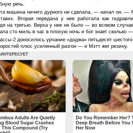
бную речь.
та машина ничего дурного не сделала, — начал он. — 
таких. Вторая передача у нее работала как гидравл
дя на третью. Верха у нее не было — во всяком случае
ла сто миль в час в плохую ночь и бог знает сколько 
ассы-2 доносилось урчание «доджа» пятьдесят шестого
коростей плюс усиленный разгон — и Мэтт жег резину.