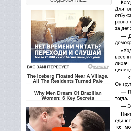
СОДЕРЖАНИЕ....
Когд
Для в
отбукс
ровно 
за дел
— Д
демокр
«Ха
весенн
лихач
цилин
— К
Он гру
— П
тогда.
— Эт
Никт
единст
то: м