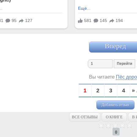
Вперед
Вы читаете
Пёс доро
1
2
3
4
» 
Добавить отзыв
ВСЕ ОТЗЫВЫ
О КНИГЕ
В 
0