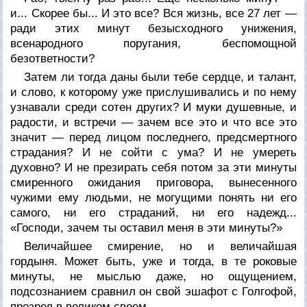
и... Скорее бы... И это все? Вся жизнь, все 27 лет —
ради этих минут безысходного унижения,
всенародного поругания, беспомощной
безответности?
Затем ли тогда даны были тебе сердце, и талант,
и слово, к которому уже прислушивались и по нему
узнавали среди сотен других? И муки душевные, и
радости, и встречи — зачем все это и что все это
значит — перед лицом последнего, предсмертного
страдания? И не сойти с ума? И не умереть
духовно? И не презирать себя потом за эти минуты
смиренного ожидания приговора, вынесенного
чужими ему людьми, не могущими понять ни его
самого, ни его страданий, ни его надежд...
«Господи, зачем ты оставил меня в эти минуты?»
Величайшее смирение, но и величайшая
гордыня. Может быть, уже и тогда, в те роковые
минуты, не мыслью даже, но ощущением,
подсознанием сравнил он свой эшафот с Голгофой,
прозрел в великом своем