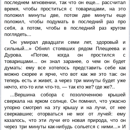
последнем мгновении, так что он еще... рассчитал
время, чтобы проститься с товарищами, на это
положил минуты две, потом две минуты еще
положил, чтобы подумать в последний раз про
себя, а потом, чтобы в последний раз кругом
поглядеть...
Он умирал двадцати семи лет, здоровый и
сильный...» Обнял стоявших рядом Плещеева и
Дурова. «Потом, когда он простился с
товарищами... он знал заранее, о чем он будет
думать: ему все хотелось представить себе как
можно скорее и ярче, что вот как же это так: он
теперь есть и живет, а через три минуты будет уже
нечто, кто-то или что-то, — так кто же? где же?..
...Вершина собора с позолоченною крышей
сверкала на ярком солнце. Он помнил, что ужасно
упорно смотрел на эту крышу и на лучи, от нее
сверкавшие; оторваться не мог от лучей: ему
казалось, что эти лучи его новая природа, что он
через три минуты как-нибудь сольется с ними...» И