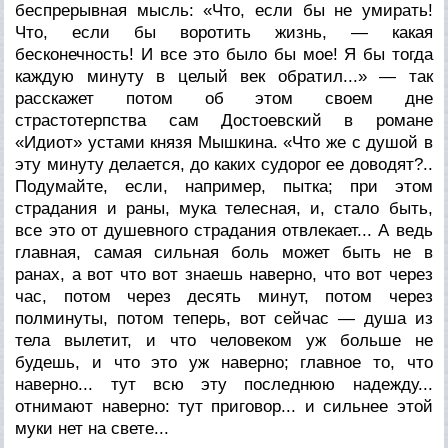
беспрерывная мысль: «Что, если бы не умирать!
Что, если бы воротить жизнь, — какая
бесконечность! И все это было бы мое! Я бы тогда
каждую минуту в целый век обратил...» — так
расскажет потом об этом своем дне
страстотерпства сам Достоевский в романе
«Идиот» устами князя Мышкина. «Что же с душой в
эту минуту делается, до каких судорог ее доводят?..
Подумайте, если, например, пытка; при этом
страдания и раны, мука телесная, и, стало быть,
все это от душевного страдания отвлекает... А ведь
главная, самая сильная боль может быть не в
ранах, а вот что вот знаешь наверно, что вот через
час, потом через десять минут, потом через
полминуты, потом теперь, вот сейчас — душа из
тела вылетит, и что человеком уж больше не
будешь, и что это уж наверно; главное то, что
наверно...
тут всю эту последнюю надежду...
отнимают наверно: тут приговор... и сильнее этой
муки нет на свете...