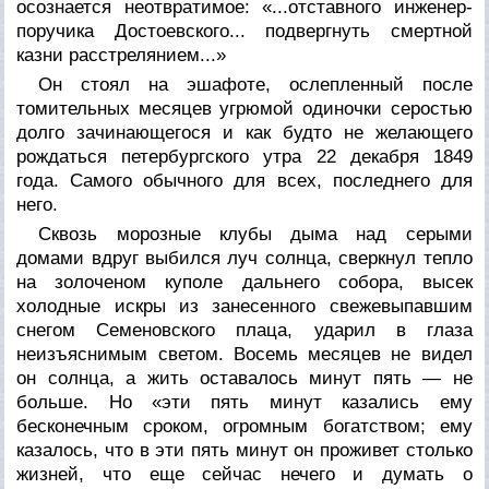
осознается неотвратимое: «...отставного инженер-
поручика Достоевского... подвергнуть смертной
казни расстрелянием...»
Он стоял на эшафоте, ослепленный после
томительных месяцев угрюмой одиночки серостью
долго зачинающегося и как будто не желающего
рождаться петербургского утра 22 декабря 1849
года. Самого обычного для всех, последнего для
него.
Сквозь морозные клубы дыма над серыми
домами вдруг выбился луч солнца, сверкнул тепло
на золоченом куполе дальнего собора, высек
холодные искры из занесенного свежевыпавшим
снегом Семеновского плаца, ударил в глаза
неизъяснимым светом. Восемь месяцев не видел
он солнца, а жить оставалось минут пять — не
больше. Но «эти пять минут казались ему
бесконечным сроком, огромным богатством; ему
казалось, что в эти пять минут он проживет столько
жизней, что еще сейчас нечего и думать о