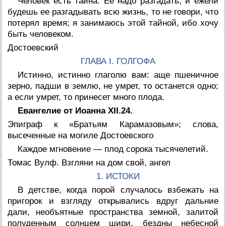
Человек есть тайна. Ее надо разгадать, и ежели
будешь ее разгадывать всю жизнь, то не говори, что
потерял время; я занимаюсь этой тайной, ибо хочу
быть человеком.
Достоевский
ГЛАВА I. ГОЛГОФА
Истинно, истинно глаголю вам: аще пшеничное
зерно, падши в землю, не умрет, то останется одно;
а если умрет, то принесет много плода.
Евангелие от Иоанна XII.24.
Эпиграф к «Братьям Карамазовым»; слова,
высеченные на могиле Достоевского
Каждое мгновение — плод сорока тысячелетий.
Томас Вулф. Взгляни на дом свой, ангел
1. ИСТОКИ
В детстве, когда порой случалось взбежать на
пригорок и взгляду открывались вдруг дальние
дали, необъятные пространства земной, залитой
полуденным солнцем шири, бездны небесной