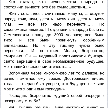
Кто сказал, что человеческая природа в
состоянии вынести это без сумасшествия...»
Жить оставалось считанные минуты, а «кругом
народ, крик, шум, десять тысяч лиц, десять тысяч
глаз, — все это надо перенести...». По
«воспоминаниям» же III отделения, «народа было на
Семеновском плацу до 3000 человек; все было
тихо, и все были проникнуты особенным
вниманием». Но и эту тишину нужно было
перенести... И он стоял. Молча, безропотно,
смиренно. Он — недавний политический бунтарь,
свято веривший в свое необыкновенное будущее,
мечтавший о спасении отечества...
Вспоминая через много-много лет то далекое, но
вечно памятное ему время, Достоевский писал:
тогда я «твердо был уверен, что будущее все-таки
мое и что я один ему господин».
Господин, безропотно ждущий своей очереди к
позорному столбу?
Раб, тысячу раз раб... Еще несколько минут —