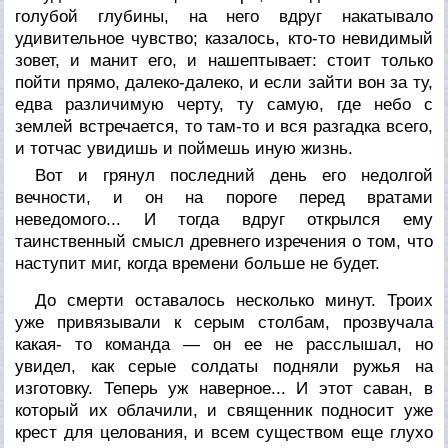
голубой глубины, на него вдруг накатывало
удивительное чувство; казалось, кто-то невидимый
зовет, и манит его, и нашептывает: стоит только
пойти прямо, далеко-далеко, и если зайти вон за ту,
едва различимую черту, ту самую, где небо с
землей встречается, то там-то и вся разгадка всего,
и тотчас увидишь и поймешь иную жизнь.
Вот и грянул последний день его недолгой
вечности, и он на пороге перед вратами
неведомого... И тогда вдруг открылся ему
таинственный смысл древнего изречения о том, что
наступит миг, когда времени больше не будет.
До смерти оставалось несколько минут. Троих
уже привязывали к серым столбам, прозвучала
какая- то команда — он ее не расслышал, но
увидел, как серые солдаты подняли ружья на
изготовку. Теперь уж
наверное...
И этот саван, в
который их облачили, и священник подносит уже
крест для целования, и всем существом еще глухо