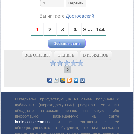
Вы читаете
Достоевский
1
2
3
4
» ...
144
Добавить отзыв
ВСЕ ОТЗЫВЫ
О КНИГЕ
В ИЗБРАННОЕ
2
Материалы, присутствующие на сайте, получены с
публичных (широкодоступных) ресурсов. Если вы
обладаете авторским правом на какую либо
информацию, размещенную на сайте
booksonline.com.ua
и не согласны с её
общедоступностью в будущем, то мы согласны
рассмотреть предложения по удалению определенного