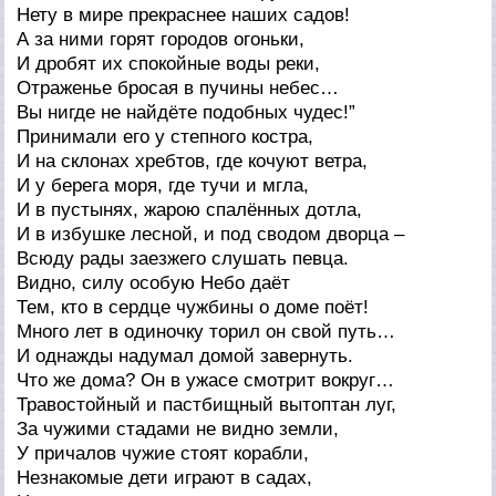
Нету в мире прекраснее наших садов!
А за ними горят городов огоньки,
И дробят их спокойные воды реки,
Отраженье бросая в пучины небес…
Вы нигде не найдёте подобных чудес!”
Принимали его у степного костра,
И на склонах хребтов, где кочуют ветра,
И у берега моря, где тучи и мгла,
И в пустынях, жарою спалённых дотла,
И в избушке лесной, и под сводом дворца –
Всюду рады заезжего слушать певца.
Видно, силу особую Небо даёт
Тем, кто в сердце чужбины о доме поёт!
Много лет в одиночку торил он свой путь…
И однажды надумал домой завернуть.
Что же дома? Он в ужасе смотрит вокруг…
Травостойный и пастбищный вытоптан луг,
За чужими стадами не видно земли,
У причалов чужие стоят корабли,
Незнакомые дети играют в садах,