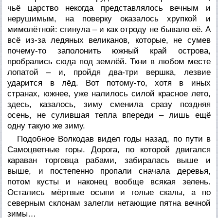
чьё царство некогда представлялось вечным и
нерушимым, на поверку оказалось хрупкой и
мимолётной: сгинула – и как отроду не бывало её. А
всё из-за ледяных великанов, которые, не сумев
почему-то заполонить южный край острова,
пробрались сюда под землёй. Ткни в любом месте
лопатой – и, пройдя два-три вершка, лезвие
ударится в лёд. Вот потому-то, хотя в иных
странах, южнее, уже налилось силой красное лето,
здесь, казалось, зиму сменила сразу поздняя
осень, не сулившая тепла впереди – лишь ещё
одну такую же зиму.
Подобное Волкодав видел годы назад, по пути в
Самоцветные горы. Дорога, по которой двигался
караван торговца рабами, забиралась выше и
выше, и постепенно пропали сначала деревья,
потом кусты и наконец вообще всякая зелень.
Остались мёртвые осыпи и голые скалы, а по
северным склонам залегли нетающие пятна вечной
зимы…