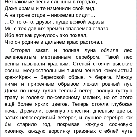
Незнакомые песни слышны в городах,
Даже храмы и те изменили свой вид,
А на троне отцов – иноземец сидит…
…Оттого-то, друзья, пуще всякой заразы
Мы с тех давних времён опасаемся сглаза.
Ибо вот как рукнулось эхо похвал,
Что он родине в дальнем краю расточал.
Отгорел закат, и полная луна облила лес
зеленоватым мертвенным серебром. Такой лес
венны называли красным. Стеной стояли высокие
сосны, медноствольным тыном венчая каменистый
креж<
Креж – береговой обрыв.
> берега. Между
ними и приречным обрывом лежал ровный луг.
Днём по нему гулял тёплый ветер, волнуя густую
траву и головки по-северному мелких, но от этого
ещё более ярких цветов. Теперь стояла глубокая
ночь. Дремали, сомкнув лепестки, дневные цветы,
затих непоседливый ветерок, и лунное серебро как
бы старило год, покрывая каждую сосновую
хвоинку, каждую ворсинку травяных стеблей чуть