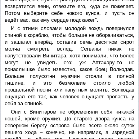
возвратится венн, отвезите его, куда он пожелает.
Потом выберите себе нового кунса, и пусть он
ведёт вас, как ему сердце подскажет”.
И с этими словами молодой вождь повернулся
спиной к кораблю, чтобы больше не оборачиваться,
и зашагал вперёд, оставив семь десятков сирот
молча смотреть вслед. Сегваны никак не
напутствовали Винитара, хотя понимали, что более
могут не увидеть его: уж Аптахару-то не
понаслышке было известно, каков боец Волкодав.
Больше полусотни мужчин стояли в полной
тишине, и это безмолвие стоило любой
прощальной песни или напутных молитв. Волкодав
ощущал его так, как человек ощущает пропасть у
себя за спиной.
Они с Винитаром не обременяли себя никакой
ношей, кроме оружия. До старого двора кунса на
северном берегу острова было всего около суток
пешего хода – конечно, не напрямик, а изрядной