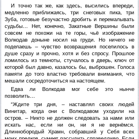
И точно так же, как здесь, высились впереди,
медленно приближаясь, три снеговых пика, три
Зуба, готовые безучастно дробить и перемалывать
судьбы… Нет, конечно, Закатные Вершины были
совсем не похожи на те горы, чьё изображение
Волкодав доныне носил на груди. Но ничего не
поделаешь – чувство
возвращения
поселилось в
душе сразу и прочно, хотя и без спросу. Прошлое
ломилось из темноты, стучалось в дверь, ключ от
которой был давно, казалось бы, выброшен. Голоса
памяти до того властно требовали внимания, что
мешали сосредоточиться на настоящем.
Едва ли Волкодав мог себе это нынче
позволить…
“Ждите три дня, – наставлял своих людей
Винитар, когда они с Волкодавом уходили на
остров. – Никто не должен следовать за нами или
искать нас, если ни он, ни я не вернёмся.
Длиннобородый Храмн, собравший у Себя всех
моих предков, сумеет рассудить справедливо. Если