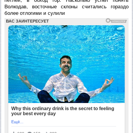
петлёй, в обход гор. Насколько успел понять
Волкодав, восточные склоны считались гораздо
более отлогими и сулили