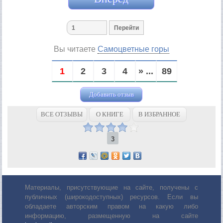
Вы читаете
Самоцветные горы
1
2
3
4
» ...
89
Добавить отзыв
ВСЕ ОТЗЫВЫ
О КНИГЕ
В ИЗБРАННОЕ
3
Материалы, присутствующие на сайте, получены с
публичных (широкодоступных) ресурсов. Если вы
обладаете авторским правом на какую либо
информацию, размещенную на сайте