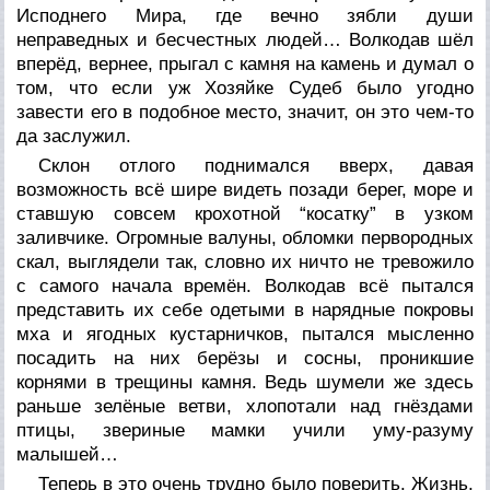
Исподнего Мира, где вечно зябли души
неправедных и бесчестных людей… Волкодав шёл
вперёд, вернее, прыгал с камня на камень и думал о
том, что если уж Хозяйке Судеб было угодно
завести его в подобное место, значит, он это чем-то
да заслужил.
Склон отлого поднимался вверх, давая
возможность всё шире видеть позади берег, море и
ставшую совсем крохотной “косатку” в узком
заливчике. Огромные валуны, обломки первородных
скал, выглядели так, словно их ничто не тревожило
с самого начала времён. Волкодав всё пытался
представить их себе одетыми в нарядные покровы
мха и ягодных кустарничков, пытался мысленно
посадить на них берёзы и сосны, проникшие
корнями в трещины камня. Ведь шумели же здесь
раньше зелёные ветви, хлопотали над гнёздами
птицы, звериные мамки учили уму-разуму
малышей…
Теперь в это очень трудно было поверить. Жизнь,