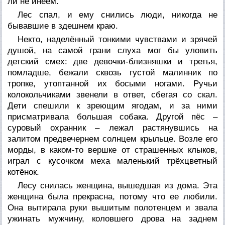
ли не инеем.
Лес спал, и ему снились люди, никогда не
бывавшие в здешнем краю.
Некто, наделённый тонкими чувствами и зрячей
душой, на самой грани слуха мог бы уловить
детский смех: две девочки-близняшки и третья,
помладше, бежали сквозь густой малинник по
тропке, утоптанной их босыми ногами. Ручьи
колокольчиками звенели в ответ, сбегая со скал.
Дети спешили к зреющим ягодам, и за ними
присматривала большая собака. Другой пёс –
суровый охранник – лежал растянувшись на
залитом предвечернем солнцем крыльце. Возле его
морды, в каком-то вершке от страшенных клыков,
играл с кусочком меха маленький трёхцветный
котёнок.
Лесу снилась женщина, вышедшая из дома. Эта
женщина была прекрасна, потому что ее любили.
Она вытирала руки вышитым полотенцем и звала
ужинать мужчину, коловшего дрова на заднем