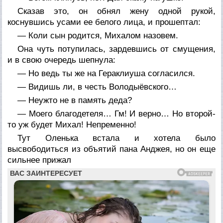
Сказав это, он обнял жену одной рукой,
коснувшись усами ее белого лица, и прошептал:
— Коли сын родится, Михалом назовем.
Она чуть потупилась, зардевшись от смущения,
и в свою очередь шепнула:
— Но ведь ты же на Гераклиуша согласился.
— Видишь ли, в честь Володыёвского…
— Неужто не в память деда?
— Моего благодетеля… Гм! И верно… Но второй-
то уж будет Михал! Непременно!
Тут Оленька встала и хотела было
высвободиться из объятий пана Анджея, но он еще
сильнее прижал