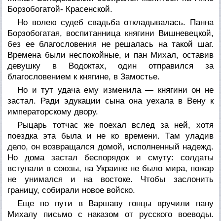
Борзобогатой- Красенской.
Но волею судеб свадьба откладывалась. Панна
Борзобогатая, воспитанница княгини Вишневецкой,
без ее благословения не решалась на такой шаг.
Времена были неспокойные, и пан Михал, оставив
девушку в Водоктах, один отправился за
благословением к княгине, в Замостье.
Но и тут удача ему изменила — княгини он не
застал. Ради эдукации сына она уехала в Вену к
императорскому двору.
Рыцарь тотчас же поехал вслед за ней, хотя
поездка эта была и не ко времени. Там уладив
дело, он возвращался домой, исполненный надежд.
Но дома застал беспорядок и смуту: солдаты
вступали в союзы, на Украине не было мира, пожар
не унимался и на востоке. Чтобы заслонить
границу, собирали новое войско.
Еще по пути в Варшаву гонцы вручили пану
Михалу письмо с наказом от русского воеводы.