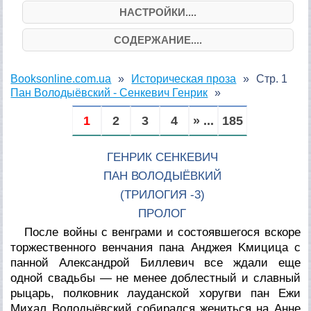
НАСТРОЙКИ....
СОДЕРЖАНИЕ....
Booksonline.com.ua
Историческая проза
Стр. 1
Пан Володыёвский - Сенкевич Генрик
1
2
3
4
» ...
185
ГЕНРИК СЕНКЕВИЧ
ПАН ВОЛОДЫЁВКИЙ
(ТРИЛОГИЯ -3)
ПРОЛОГ
После войны с венграми и состоявшегося вскоре
торжественного венчания пана Анджея Kмицица с
панной Александрой Биллевич все ждали еще
одной свадьбы — не менее доблестный и славный
рыцарь, полковник лауданской хоругви пан Ежи
Михал Володыёвский собирался жениться на Анне