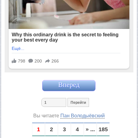
Вперед
Вы читаете
Пан Володыёвский
1
2
3
4
» ...
185