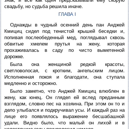
знак, и все как один предсказывали ему скорую
свадьбу, но судьба решила иначе.
ГЛАВА I
Однажды в чудный осенний день пан Анджей
Кмициц сидел под тенистой крышей беседки и,
попивая послеобеденный мед, поглядывал сквозь
обвитые хмелем прутья на жену, которая
прохаживалась в саду по чисто выметенной
дорожке.
Была она женщиной редкой красоты,
светловолосая, с кротким, ангельским лицом.
Исполненная покоя и благодати, она ступала
медленно и осторожно.
Было заметно, что Анджей Кмициц влюблен в
жену, как юнец. Он глядел ей вслед преданным
взглядом, словно пес на хозяина. При этом он то и
дело улыбался и подкручивал усы. И каждый раз на
лице его появлялось выражение бесшабашной
удали. Видно было, что малый он лихой и в