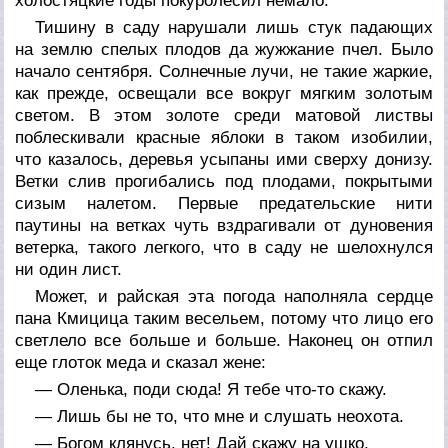
холостяцкие годы покуролесил немало.
Тишину в саду нарушали лишь стук падающих
на землю спелых плодов да жужжание пчел. Было
начало сентября. Солнечные лучи, не такие жаркие,
как прежде, освещали все вокруг мягким золотым
светом. В этом золоте среди матовой листвы
поблескивали красные яблоки в таком изобилии,
что казалось, деревья усыпаны ими сверху донизу.
Ветки слив прогибались под плодами, покрытыми
сизым налетом. Первые предательские нити
паутины на ветках чуть вздрагивали от дуновения
ветерка, такого легкого, что в саду не шелохнулся
ни один лист.
Может, и райская эта погода наполняла сердце
пана Кмицица таким весельем, потому что лицо его
светлело все больше и больше. Наконец он отпил
еще глоток меда и сказал жене:
— Оленька, поди сюда! Я тебе что-то скажу.
— Лишь бы не то, что мне и слушать неохота.
— Богом клянусь, нет! Дай скажу на ушко.