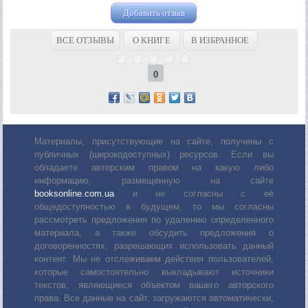
Добавить отзыв
ВСЕ ОТЗЫВЫ
О КНИГЕ
В ИЗБРАННОЕ
0
Материалы, присутствующие на сайте, получены с
публичных (широкодоступных) ресурсов. Если вы
обладаете авторским правом на какую либо
информацию, размещенную на сайте
booksonline.com.ua
и не согласны с её
общедоступностью в будущем, то мы согласны
рассмотреть предложения по удалению определенного
материала, а также обсудить предложения о
договоренностях, разрешающих использовать данный
контент. Мы не отслеживаем действия пользователей,
которые самостоятельно выкладывают источники
текстов, являющиеся объектом вашего авторского
права. Все данные на сайт, загружаются автоматически,