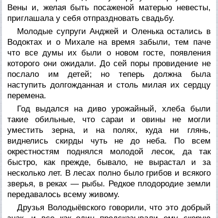
Вены и, желая быть посаженой матерью невесты,
приглашала у себя отпраздновать свадьбу.
Молодые супруги Анджей и Оленька остались в
Водоктах и о Михале на время забыли, тем паче
что все думы их были о новом госте, появления
которого они ожидали. До сей поры провидение не
послало им детей; но теперь должна была
наступить долгожданная и столь милая их сердцу
перемена.
Год выдался на диво урожайный, хлеба были
такие обильные, что сараи и овины не могли
уместить зерна, и на полях, куда ни глянь,
виднелись скирды чуть не до неба. По всем
окрестностям поднялся молодой лесок, да так
быстро, как прежде, бывало, не вырастал и за
несколько лет. В лесах полно было грибов и всякого
зверья, в реках — рыбы. Редкое плодородие земли
передавалось всему живому.
Друзья Володыёвского говорили, что это добрый