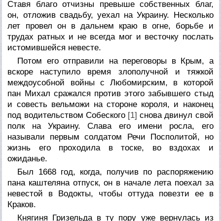
Ставя благо отчизны превыше собственных благ,
он, отложив свадьбу, уехал на Украину. Несколько
лет провел он в дальнем краю в огне, борьбе и
трудах ратных и не всегда мог и весточку послать
истомившейся невесте.
Потом его отправили на переговоры в Крым, а
вскоре наступило время злополучной и тяжкой
междоусобной войны с Любомирским, в которой
пан Михал сражался против этого забывшего стыд
и совесть вельможи на стороне короля, и наконец
под водительством Собеского
[1]
снова двинул свой
полк на Украину. Слава его имени росла, его
называли первым солдатом Речи Посполитой, но
жизнь его проходила в тоске, во вздохах и
ожиданье.
Был 1668 год, когда, получив по распоряжению
пана каштеляна отпуск, он в начале лета поехал за
невестой в Водокты, чтобы оттуда повезти ее в
Краков.
Княгиня Гризельда в ту пору уже вернулась из