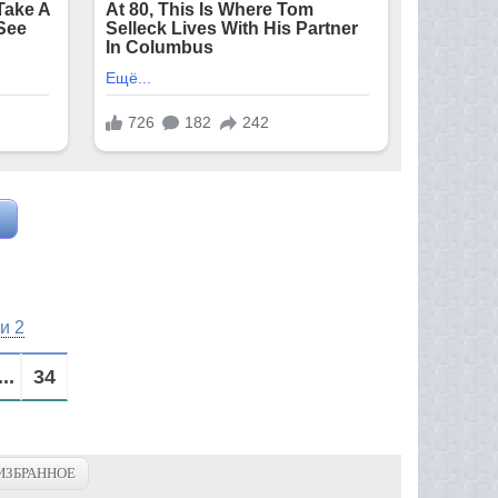
и 2
...
34
ИЗБРАННОЕ