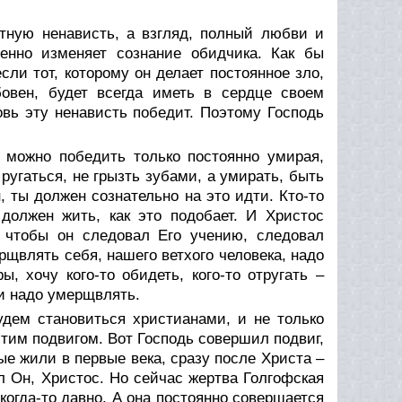
ветную ненависть, а взгляд, полный любви и
енно изменяет сознание обидчика. Как бы
если тот, которому он делает постоянное зло,
бовен, будет всегда иметь в сердце своем
бовь эту ненависть победит. Поэтому Господь
, можно победить только постоянно умирая,
 ругаться, не грызть зубами, а умирать, быть
 ты должен сознательно на это идти. Кто-то
 должен жить, как это подобает. И Христос
 чтобы он следовал Его учению, следовал
щвлять себя, нашего ветхого человека, надо
, хочу кого-то обидеть, кого-то отругать –
, и надо умерщвлять.
удем становиться христианами, и не только
этим подвигом. Вот Господь совершил подвиг,
ые жили в первые века, сразу после Христа –
л Он, Христос. Но сейчас жертва Голгофская
 когда-то давно. А она постоянно совершается