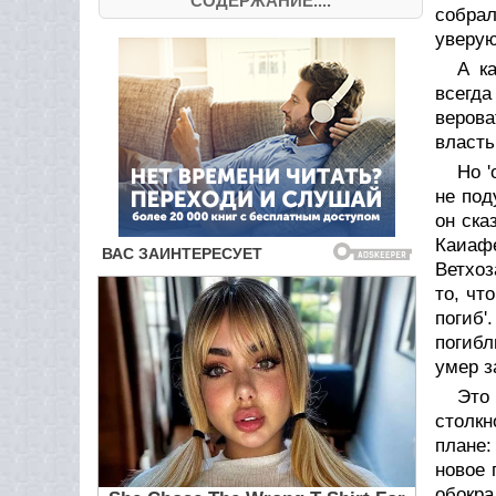
СОДЕРЖАНИЕ....
собрал
уверую
А к
всегда
верова
власть
Но '
не под
он ска
Каиафе
Ветхоз
то, чт
погиб'
погибл
умер з
Это
столкн
плане:
новое 
обокра