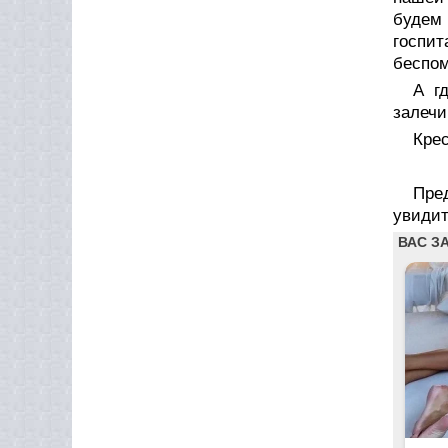
будем
госпит
беспом
А г
залечи
Крес
Пред
увидит