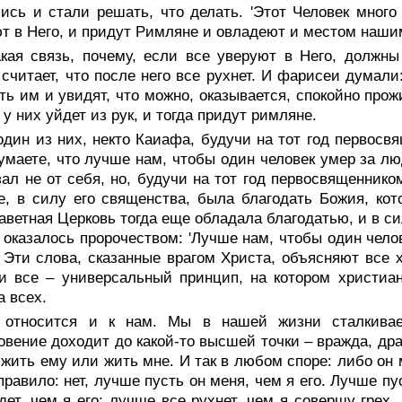
ись и стали решать, что делать. 'Этот Человек много 
т в Него, и придут Римляне и овладеют и местом нашим
акая связь, почему, если все уверуют в Него, должн
 считает, что после него все рухнет. И фарисеи думали
ть им и увидят, что можно, оказывается, спокойно прож
 у них уйдет из рук, и тогда придут римляне.
один из них, некто Каиафа, будучи на тот год первосвя
умаете, что лучше нам, чтобы один человек умер за лю
зал не от себя, но, будучи на тот год первосвященнико
, в силу его священства, была благодать Божия, кот
аветная Церковь тогда еще обладала благодатью, и в с
о оказалось пророчеством: 'Лучше нам, чтобы один чел
. Эти слова, сказанные врагом Христа, объясняют все 
и все – универсальный принцип, на котором христиан
а всех.
 относится и к нам. Мы в нашей жизни сталкива
овение доходит до какой-то высшей точки – вражда, дра
 жить ему или жить мне. И так в любом споре: либо он 
правило: нет, лучше пусть он меня, чем я его. Лучше пу
дет, чем я его; лучше все рухнет, чем я совершу грех