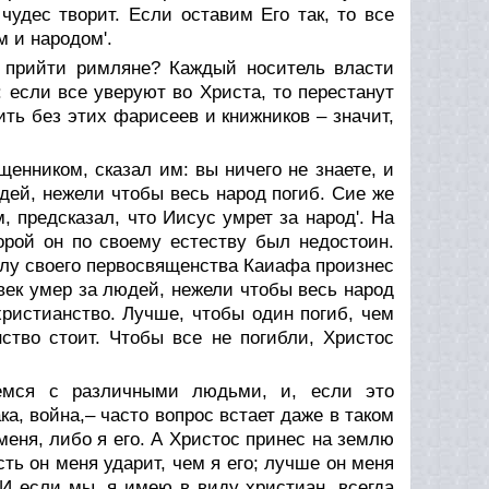
чудес творит. Если оставим Его так, то все
 и народом'.
ы прийти римляне? Каждый носитель власти
: если все уверуют во Христа, то перестанут
ить без этих фарисеев и книжников – значит,
щенником, сказал им: вы ничего не знаете, и
дей, нежели чтобы весь народ погиб. Сие же
м, предсказал, что Иисус умрет за народ'. На
орой он по своему естеству был недостоин.
илу своего первосвященства Каиафа произнес
овек умер за людей, нежели чтобы весь народ
христианство. Лучше, чтобы один погиб, чем
ство стоит. Чтобы все не погибли, Христос
емся с различными людьми, и, если это
ка, война,– часто вопрос встает даже в таком
меня, либо я его. А Христос принес на землю
сть он меня ударит, чем я его; лучше он меня
. И если мы, я имею в виду христиан, всегда