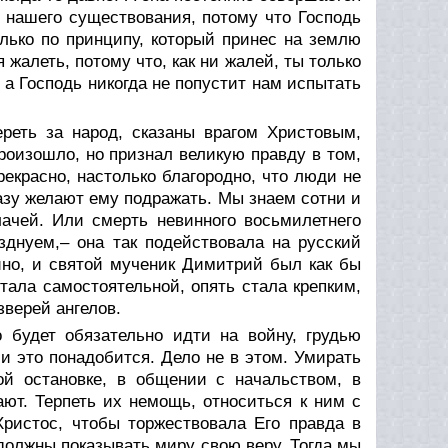
 нашего существования, потому что Господь
олько по принципу, который принес на землю
 жалеть, потому что, как ни жалей, ты только
 а Господь никогда не попустит нам испытать
ереть за народ, сказаны врагом Христовым,
роизошло, но признал великую правду в том,
рекрасно, настолько благородно, что люди не
разу желают ему подражать. Мы знаем сотни и
ачей. Или смерть невинного восьмилетнего
зднуем,– она так подействовала на русский
ино, и святой мученик Димитрий был как бы
стала самостоятельной, опять стала крепким,
зверей ангелов.
о будет обязательно идти на войну, грудью
 и это понадобится. Дело не в этом. Умирать
ой остановке, в общении с начальством, в
ют. Терпеть их немощь, относиться к ним с
Христос, чтобы торжествовала Его правда в
должны показывать миру свою веру. Тогда мы