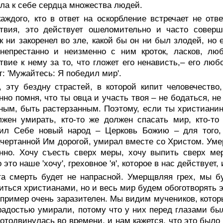
ла к себе сердца множества людей.
каждого, кто в ответ на оскорбление встречает не от
ствия, это действует ошеломительно и часто соверш
к ни закоренел во зле, какой бы он ни был злодей, но 
 непрестанно и неизменно с ним кроток, ласков, лю
твие к нему за то, что гложет его ненависть,– его лю
т: 'Мужайтесь: Я победил мир'.
, эту бездну страстей, в которой кипит человечество
нно помня, что ты овца и участь твоя – не бодаться, не
ным, быть растерзанным. Поэтому, если ты христианин,
жен умирать, кто-то же должен спасать мир, кто-то
рил Себе новый народ – Церковь Божию – для того,
чертанной Им дорогой, умирал вместе со Христом. Умер
нно. Хочу съесть сверх меры, хочу выпить сверх меры
 это наше 'хочу', греховное 'я', которое в нас действует
та смерть будет не напрасной. Умерщвляя грех, мы б
иться христианами, но и весь мир будем обоготворять 
 пример очень заразителен. Мы видим мучеников, котор
радостью умирали, потому что у них перед глазами бы
 отодвинулась во времени, и нам кажется, что это было