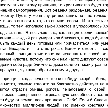
поступать по этому принципу, то христианство будет то
ринцип самоотречения. Вот он меня раздражает, он меня
 жертву. Пусть у меня внутри все кипит, но я не тольк
е тяжело выносить то, что он мне говорит. И это есть 
мощь, то тем исполняю закон Христов и уподобляюсь Хр
подь сказал: 'Я посылаю вас, как агнцев среди волко
анина – каждый раз умирать за ближнего, иногда буквал
быть каждый день готовым или причаститься, или умер
ятая Евхаристия – это встреча с Богом и смерть – тож
венный принцип христианства исполнять в своей жиз
енные чувства, потому что они нам часто диктуют совс
ждения себе ради ближнего, даже если он тысячу раз не 
 правую щеку твою, обрати к нему и другую'.
 принцип, когда человек терпит обиду, скорбь, боль,
не мстит, помимо того что он благодатно действует на
яются страсти обиды, ропота, печалования о своей 
п имеет совершенно потрясающую способность все вокр
ен буду от земли, всех привлеку к Себе'. Если б Спаси
 множество миллионов людей. Но именно крестная 