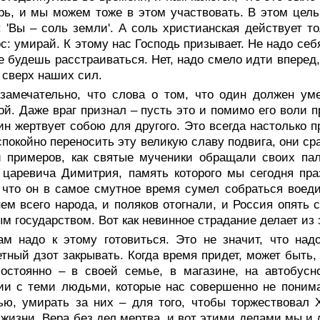
рь, и мы можем тоже в этом участвовать. В этом цель
: 'Вы – соль земли'. А соль христианская действует т
с: умирай. К этому нас Господь призывает. Не надо себя
 будешь расстраиваться. Нет, надо смело идти вперед,
о сверх наших сил.
 замечательно, что слова о том, что один должен ум
й. Даже враг признал – пусть это и помимо его воли п
ин жертвует собою для другого. Это всегда настолько п
спокойно переносить эту великую славу подвига, они с
 примеров, как святые мученики обращали своих пал
 царевича Димитрия, память которого мы сегодня пра
 что он в самое смутное время сумел собраться воед
ем всего народа, и поляков отогнали, и Россия опять 
м государством. Вот как невинное страдание делает из 
ам надо к этому готовиться. Это не значит, что над
тный дзот закрывать. Когда время придет, может быть,
остоянно – в своей семье, в магазине, на автобусн
и с теми людьми, которые нас совершенно не понима
ю, умирать за них – для того, чтобы торжествовал 
жизни. Вера без дел мертва, и вот этими делами мы и 