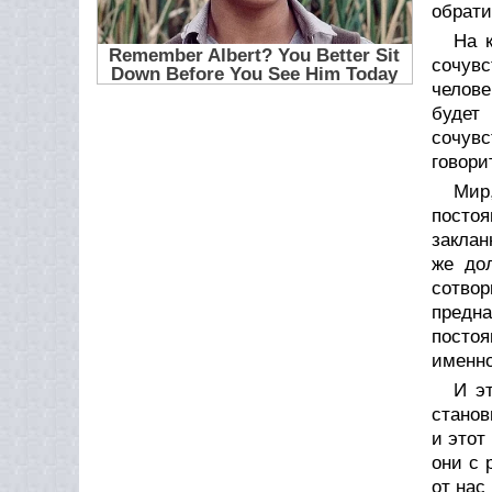
обрати
На 
сочув
челове
будет
сочувс
говори
Мир
постоя
заклан
же дол
сотво
предна
постоя
именно
И э
станов
и этот
они с 
от нас