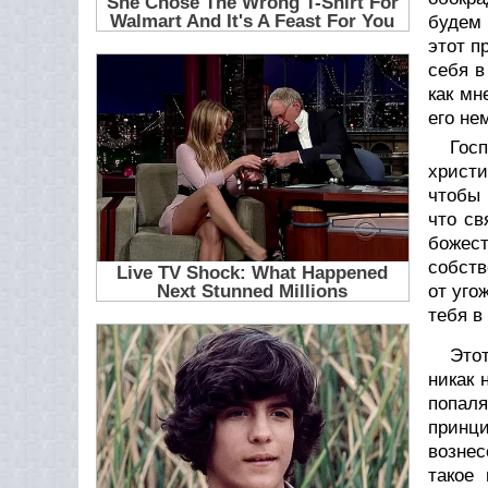
будем 
этот п
себя в
как мн
его не
Гос
христи
чтобы 
что св
божест
собств
от уго
тебя в
Этот
никак 
попал
принци
вознес
такое