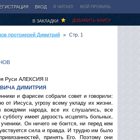
ЕГИСТРАЦИЯ
ВХОД
Я ЧИТАЮ!
МОЙ ПРОФИЛЬ
ДОБАВИТЬ КНИГУ
В ЗАКЛАДКИ
нов протоиерей Димитрий
Стр. 1
НОВ
ея Руси АЛЕКСИЯ II
ЕВИЧА ДИМИТРИЯ
енники и фарисеи собрали совет и говорили:
ую от Иисуса, угрозу всему укладу их жизни.
и вождями народа, все их слушались, все
в субботу имеет дерзость исцелять больных,
ученики. Он ничего не боится, ни перед кем
чувствуется сила и правда. И трудно им было
привязанностей, принять Его. Поэтому они