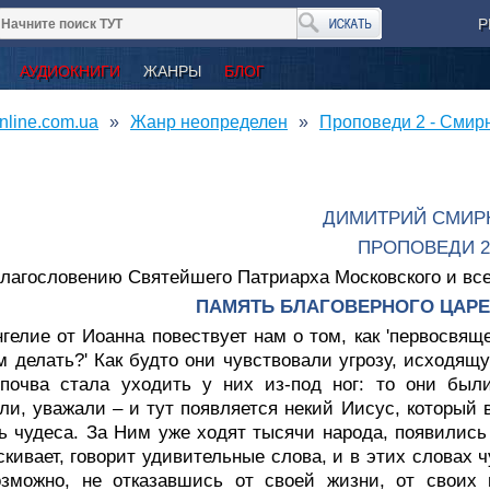
Р
АУДИОКНИГИ
ЖАНРЫ
БЛОГ
nline.com.ua
Жанр неопределен
Проповеди 2 - Смир
ДИМИТРИЙ СМИР
ПРОПОВЕДИ 2
благословению Святейшего Патриарха Московского и вс
ПАМЯТЬ БЛАГОВЕРНОГО ЦАР
гелие от Иоанна повествует нам о том, как 'первосвящ
м делать?' Как будто они чувствовали угрозу, исходящ
 почва стала уходить у них из-под ног: то они был
ли, уважали – и тут появляется некий Иисус, который 
ь чудеса. За Ним уже ходят тысячи народа, появились 
скивает, говорит удивительные слова, и в этих словах 
озможно, не отказавшись от своей жизни, от своих 