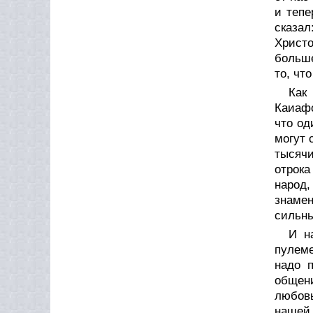
и тепе
сказал
Христо
больше
то, чт
Как
Каиафо
что од
могут 
тысячи
отрока
народ,
знамен
сильны
И н
пулеме
надо п
общени
любовь
нашей 