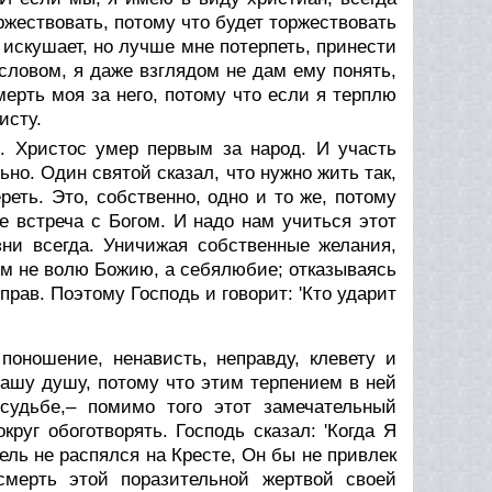
ржествовать, потому что будет торжествовать
 искушает, но лучше мне потерпеть, принести
о словом, я даже взглядом не дам ему понять,
смерть моя за него, потому что если я терплю
исту.
в'. Христос умер первым за народ. И участь
ьно. Один святой сказал, что нужно жить так,
еть. Это, собственно, одно и то же, потому
е встреча с Богом. И надо нам учиться этот
ни всегда. Уничижая собственные желания,
ем не волю Божию, а себялюбие; отказываясь
прав. Поэтому Господь и говорит: 'Кто ударит
 поношение, ненависть, неправду, клевету и
 нашу душу, потому что этим терпением в ней
судьбе,– помимо того этот замечательный
уг обоготворять. Господь сказал: 'Когда Я
тель не распялся на Кресте, Он бы не привлек
смерть этой поразительной жертвой своей