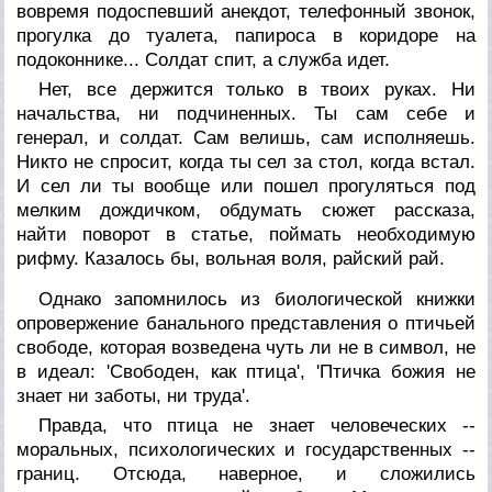
вовремя подоспевший анекдот, телефонный звонок,
прогулка до туалета, папироса в коридоре на
подоконнике... Солдат спит, а служба идет.
Нет, все держится только в твоих руках. Ни
начальства, ни подчиненных. Ты сам себе и
генерал, и солдат. Сам велишь, сам исполняешь.
Никто не спросит, когда ты сел за стол, когда встал.
И сел ли ты вообще или пошел прогуляться под
мелким дождичком, обдумать сюжет рассказа,
найти поворот в статье, поймать необходимую
рифму. Казалось бы, вольная воля, райский рай.
Однако запомнилось из биологической книжки
опровержение банального представления о птичьей
свободе, которая возведена чуть ли не в символ, не
в идеал: 'Свободен, как птица', 'Птичка божия не
знает ни заботы, ни труда'.
Правда, что птица не знает человеческих --
моральных, психологических и государственных --
границ. Отсюда, наверное, и сложились