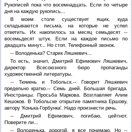
Рукописей пока что восемнадцать. Если по четыре
дня на каждую рукопись...
В моем столе существует ящик, куда
складываются письма, на которые не успел
ответить. Их накопилось за месяц семьдесят --
восемьдесят штук. Если на каждое письмо по
двадцать минут... Но стоп. Телефонный звонок.
-- Володенька? Старик Ляшкевич...
То есть, значит, Дмитрий Ефимович Ляшкевич,
директор Всесоюзного бюро пропаганды
художественной литературы.
-- Тюмень и Тобольск.-- Говорит Ляшкевич
предельно кратко.-- Семь дней. Большая бригада.
Иностранцы. Просьба Маркова. Возглавляет Алим
Кешоков. В Тобольске открытие памятника Ершову,
автору 'Конька-Горбунка'. Надо произнести речь.
-- Дмитрий Ефимович, погибаю, цейтнот.
Поверите ли...
-- Володенька, дорогой, я все понимаю. Но --