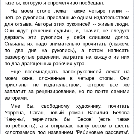
газеты, которую я опрометчиво пообещал.
На моем столе лежат также четыре папки --
четыре рукописи, присланные одним издательством
для отзыва. Авторы этих рукописей -- живые люди.
Они ждут решения судьбы, и, значит, не следует
держать эти рукописи у себя слишком долго.
Сначала их надо внимательно прочитать (скажем,
по два дня на рукопись), а потом написать
развернутые рецензии, затратив на каждую из них
по два драгоценных рабочих утра.
Еще восемнадцать папок-рукописей лежат на
моем окне, сложенные в четыре стопы. Они
присланы не издательством, которое все же
заплатит за рецензирование, но по почте самими
авторами.
Мне бы, свободному художнику, почитать
Уоррена, Саган, новый роман Василия Белова
'Кануны', перечитать бы 'Бесов' (есть такая
потребность), а я открываю папку весом в шесть
килограммов под названием 'Рябиновые рассветы'.