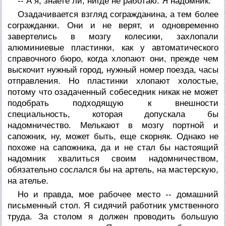
-- А я, знаете ли, нигде не работаю. Я надомник.
Озадачивается взгляд согражданина, а тем более
согражданки. Они и не верят, и одновременно
завертелись в мозгу колесики, захлопали
алюминиевые пластинки, как у автоматического
справочного бюро, когда хлопают они, прежде чем
выскочит нужный город, нужный номер поезда, часы
отправления. Но пластинки хлопают холостые,
потому что озадаченный собеседник никак не может
подобрать подходящую к внешности
специальность, которая допускала бы
надомничество. Мелькают в мозгу портной и
сапожник, ну, может быть, еще скорняк. Однако не
похоже на сапожника, да и не стал бы настоящий
надомник хвалиться своим надомничеством,
обязательно сослался бы на артель, на мастерскую,
на ателье.
Но и правда, мое рабочее место -- домашний
письменный стол. Я сидячий работник умственного
труда. За столом я должен проводить большую