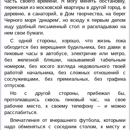
часть своего времени. Я могу менять обстановку,
переезжая из московской квартиры в другой город, в
деревню, в санаторий, в Дом творчества, на берег
Черного моря 'дикарем', но всюду я первым делом
ищу удобный письменный стол и раскладываю на
нем свои бумаги.
С одной стороны, хорошо, что жизнь пока
обходится без верещания будильника, без давки в
пиковые часы в автобусе, электричке или метро,
без железной бляшки, называемой табельным
номером, без косого взгляда недовольного твоей
работой начальника, без сложных отношений с
сослуживцами, без премиальных, без графика
отпусков.
Но с другой стороны, прибежал бы,
протолкавшись сквозь пиковый час, на свое
рабочее место, к своему телефону -- и можно
расслабиться.
Впечатления от вчерашнего футбола, которыми
надо обменяться с соседним столом, к месту и