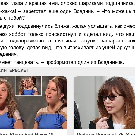
вая глаза и вращая ими, словно шариками подшипника.
а-ха-ха! – зареготал еще один Всадник. – Что можешь
ь с тобой?
 духи пододвинулись ближе, желая услышать, как смерт
ако хоббот только присвистнул и сделал вид, что наи
ка', одновременно отплясывая кекуок, зашаркал но
ую голову, делая вид, что вытряхивает из ушей арбузн
едения.
умеет танцевать, – пробормотал один из Всадников.