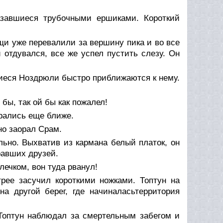
азавшиеся трубочными ершиками. Короткий
ищи уже перевалили за вершину пика и во все
и отдувался, все же успел пустить слезу. Он
шиеся Ноздрюли быстро приближаются к нему.
бы, так ой бы как пожалел!
рались еще ближе.
но заорал Срам.
льно. Выхватив из кармана белый платок, он
равших друзей.
олечком, вон туда рванул!
ее засучил короткими ножками. Топтун на
а другой берег, где начиналасьтерритория
Топтун наблюдал за смертельным забегом и