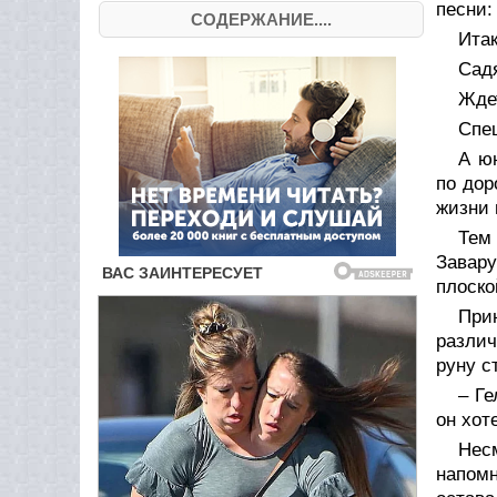
песни:
СОДЕРЖАНИЕ....
Итак
Садя
Ждет
Спе
А ю
по дор
жизни 
Тем 
Завар
плоско
При
различ
руну с
– Ге
он хот
Нес
напомн