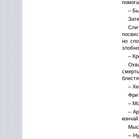
помога
– Бы
Зате
Сли
посвис
но спо
злобно
– Кр
Охв
смерт
блестя
– Хе
Фри
– Мо
– Ар
кончай
Мысл
– Ну