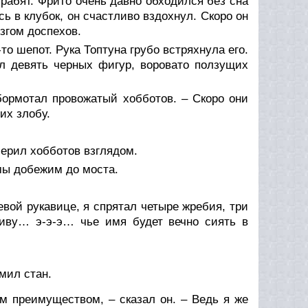
грабят. Фрито очень давно обходился без сна
ь в клубок, он счастливо вздохнул. Скоро он
згом доспехов.
то шепот. Рука Топтуна грубо встряхнула его.
ил девять черных фигур, воровато ползущих
бормотал провожатый хобботов. – Скоро они
их злобу.
мерил хобботов взглядом.
 мы добежим до моста.
оевой рукавице, я спрятал четыре жребия, три
живу… э-э-э… чье имя будет вечно сиять в
мил стан.
м преимуществом, – сказал он. – Ведь я же