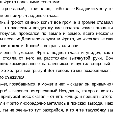
л Фрито полезными советами:
стрее давай, – кричал он, – ибо злые Всадники уже у те
м он прикрыл ладонью глаза.
тный грохот свиных копыт все громче и громче отдава
т, то рассекали воздух жуткие ноздрюльские погонялк
ткнулся, проехался по земле и замер, всего нескол
м веселье Девятеро окружили Фрито, их косоглазые ска
ови жаждем! Крови! – всхрапывали они.
аченный ужасом, Фрито поднял глаза и увидел, как в
ь стояла от него на расстоянии вытянутой руки. Во
щих хромированных наголенниках, испустил свирепый с
-хе-хе, грязный грызун! Вот теперь-то мы позабавимся!
то съежился.
жет, позабавимся, а может и нет, – сказал он, привычн
ргх! – взревел нетерпеливый Ноздрюль, которого, кстати 
 придурка! Босс сказал – отнять кольцо и пришить этог
и Фрито лихорадочно метались в поисках выхода. Нако
, ты не очень-то тут разоряйся, а то я те такуюбяку за