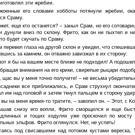
иготовлял эти жребии.
окоенные его словами хобботы потянули жребии, ок
ся Сраму.
жет, еще кто останется? – заныл Срам, но его сотовар
и дунули вниз по склону. Фрито, как он ни пыхтел и н
что будет скучать по Сраму.
 перевел глаза на другой склон и увидел, что спешив
вшись за камнем, он отважно завизжал в их сторону:
вот я бы на вашем месте ближе не подходил! А подошел 
обращая внимания на его крики, свирепые рыцари подоб
, щас вы у меня точно получите! – не весьма убедитель
всадники все приближались, и Срам струхнул окончате
л им над головой и затем ткнул пальцем в сторону уди
 вы на меня время-то тратите, – завопил он. – Этот, с К
ышав снизу его вопли, Фрито сморщился и еще быстр
 длинных и тощих ходулях уже проскочил по мосту н
льных эльфов. Фрито оглянулся. Нет, не успеть!
таясь под свисавшими над потоком кустами вереска, 