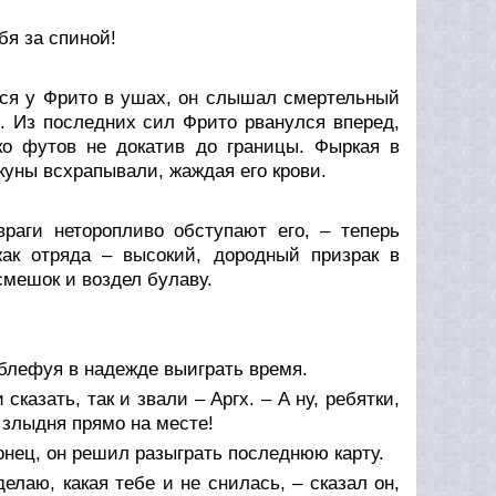
бя за спиной!
лся у Фрито в ушах, он слышал смертельный
и. Из последних сил Фрито рванулся вперед,
ько футов не докатив до границы. Фыркая в
куны всхрапывали, жаждая его крови.
раги неторопливо обступают его, – теперь
жак отряда – высокий, дородный призрак в
мешок и воздел булаву.
о блефуя в надежде выиграть время.
сказать, так и звали – Аргх. – А ну, ребятки,
о злыдня прямо на месте!
нец, он решил разыграть последнюю карту.
делаю, какая тебе и не снилась, – сказал он,