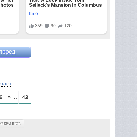
перед
колец
6
» ...
43
ИЗБРАННОЕ