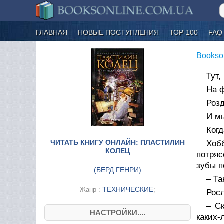
ГЛАВНАЯ
НОВЫЕ ПОСТУПЛЕНИЯ
ТОР-100
FAQ
Bookso
Тут,
На 
Розд
И мы
Когд
ЧИТАТЬ КНИГУ ОНЛАЙН: ПЛАСТИЛИН
Хоб
КОЛЕЦ
потряс
зубы п
(
БЕРД ГЕНРИ
)
– Та
ТЕХНИЧЕСКИЕ
Жанр :
;
Росл
– С
НАСТРОЙКИ....
каких-