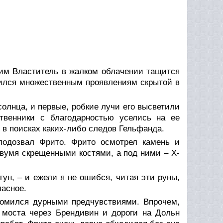
 им Властитель в жалком облачении тащится
вился множественным проявлениям скрытой в
олнца, и первые, робкие лучи его высветили
твенники с благодарностью уселись на ее
 в поисках каких-либо следов Гельфанда.
одозвал Фрито. Фрито осмотрел камень и
двумя скрещенными костями, а под ними – X-
ун, – и ежели я не ошибся, читая эти руны,
пасное.
 томился дурными предчувствиями. Впрочем,
о моста через Брендивин и дороги на Дольн