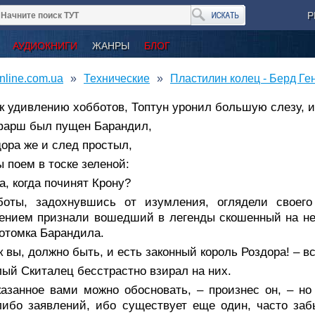
Р
АУДИОКНИГИ
ЖАНРЫ
БЛОГ
nline.com.ua
Технические
Пластилин колец - Берд Ге
 к удивлению хобботов, Топтун уронил большую слезу, и 
фарш был пущен Барандил,
ора же и след простыл,
 поем в тоске зеленой:
а, когда починят Крону?
боты, задохнувшись от изумления, оглядели своег
ением признали вошедший в легенды скошенный на не
отомка Барандила.
к вы, должно быть, и есть законный король Роздора! – в
ый Скиталец бесстрастно взирал на них.
казанное вами можно обосновать, – произнес он, – н
либо заявлений, ибо существует еще один, часто за