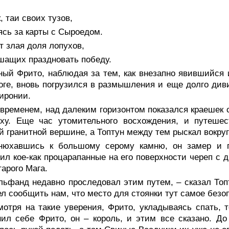
, таи своих тузов,
сь за карты с Сыроедом.
 злая доля лопухов,
шащих праздновать победу.
ный Фрито, наблюдая за тем, как внезапно явившийся
оге, вновь погрузился в размышления и еще долго ди
иронии.
временем, над далеким горизонтом показался краешек с
уху. Еще час утомительного восхождения, и путешес
й гранитной вершине, а Топтун между тем рыскал вокруг
нюхавшись к большому серому камню, он замер и п
ил кое-как процарапанные на его поверхности череп с 
тарого Мага.
льфанд недавно проследовал этим путем, – сказал Топт
ел сообщить нам, что место для стоянки тут самое безо
мотря на такие уверения, Фрито, укладываясь спать,
ил себе Фрито, он – король, и этим все сказано. Д