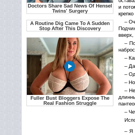
остава
и пото
крепко
– Оч
Подчин
вверх,
– П
наброс
– Ка
– Да
– Од
– Н
– Не
длинн
пантео
– Че
Исп
– Я