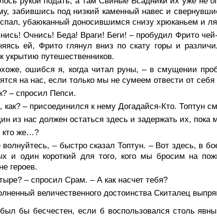
лось рукой подать, а там Свиные Всадники их уже не о
му, забившись под низкий каменный навес и свернувшис
 спал, убаюканный доносившимся снизу хрюканьем и ля
нись! Очнись! Беда! Враги! Беги! – пробудил Фрито чей-
яясь ей, Фрито глянул вниз по скату горы и различ
 к укрытию путешественников.
охоже, ошибся я, когда читал руны, – в смущении про
ятся на нас, если только мы не сумеем отвести от себя 
к? – спросил Пепси.
, как? – присоединился к нему Догадайся-Кто. Топтун с
ин из нас должен остаться здесь и задержать их, пока
о кто же…?
 волнуйтесь, – быстро сказал Топтун. – Вот здесь, в б
ых и один короткий для того, кого мы бросим на по
не героев.
тыре? – спросил Срам. – А как насчет тебя?
олненный величественного достоинства Скиталец выпря
 был бы бесчестен, если б воспользовался столь явны