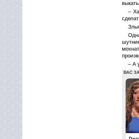
выкаты
– Х
сделат
Злые
Одн
шутни
мохнат
произв
– А 