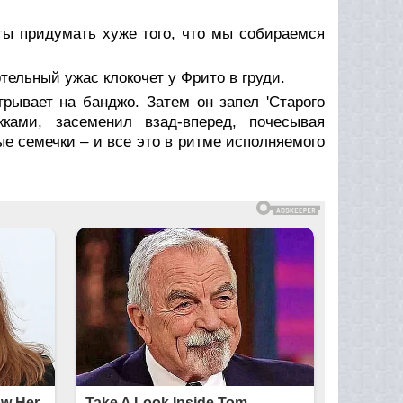
 ты придумать хуже того, что мы собираемся
ельный ужас клокочет у Фрито в груди.
грывает на банджо. Затем он запел 'Старого
жками, засеменил взад-вперед, почесывая
ые семечки – и все это в ритме исполняемого