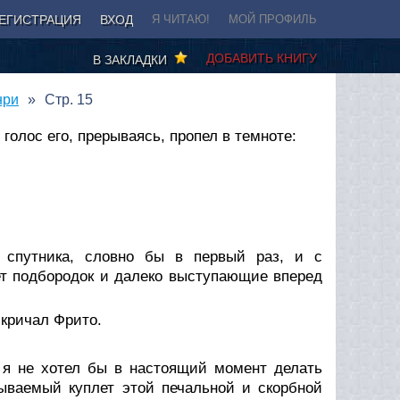
ЕГИСТРАЦИЯ
ВХОД
Я ЧИТАЮ!
МОЙ ПРОФИЛЬ
ДОБАВИТЬ КНИГУ
В ЗАКЛАДКИ
нри
Стр. 15
голос его, прерываясь, пропел в темноте:
о спутника, словно бы в первый раз, и с
т подбородок и далеко выступающие вперед
скричал Фрито.
о я не хотел бы в настоящий момент делать
бываемый куплет этой печальной и скорбной