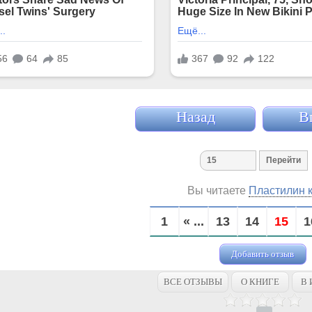
Назад
В
Вы читаете
Пластилин 
1
« ...
13
14
15
1
Добавить отзыв
ВСЕ ОТЗЫВЫ
О КНИГЕ
В 