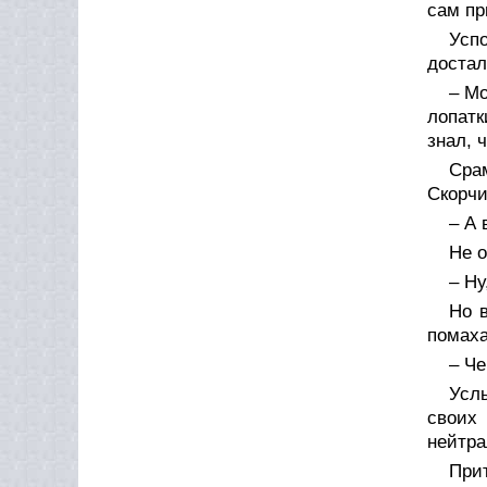
сам пр
Усп
достал
– Мо
лопатк
знал, 
Срам
Скорчи
– А 
Не 
– Ну
Но 
помаха
– Че
Усл
своих
нейтра
При