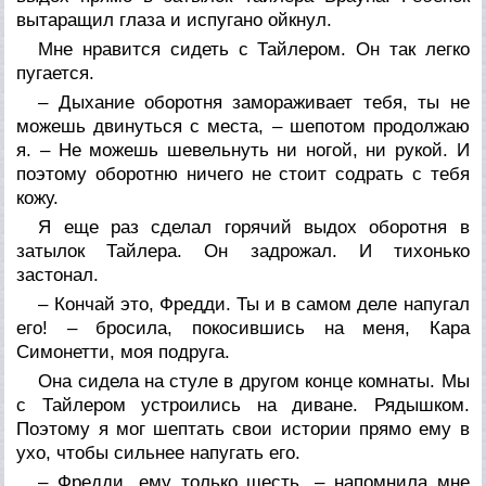
вытаращил глаза и испугано ойкнул.
Мне нравится сидеть с Тайлером. Он так легко
пугается.
– Дыхание оборотня замораживает тебя, ты не
можешь двинуться с места, – шепотом продолжаю
я. – Не можешь шевельнуть ни ногой, ни рукой. И
поэтому оборотню ничего не стоит содрать с тебя
кожу.
Я еще раз сделал горячий выдох оборотня в
затылок Тайлера. Он задрожал. И тихонько
застонал.
– Кончай это, Фредди. Ты и в самом деле напугал
его! – бросила, покосившись на меня, Кара
Симонетти, моя подруга.
Она сидела на стуле в другом конце комнаты. Мы
с Тайлером устроились на диване. Рядышком.
Поэтому я мог шептать свои истории прямо ему в
ухо, чтобы сильнее напугать его.
– Фредди, ему только шесть, – напомнила мне