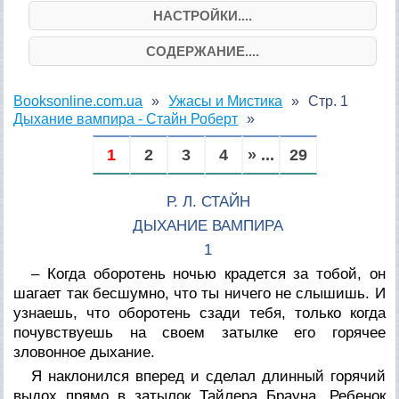
НАСТРОЙКИ....
СОДЕРЖАНИЕ....
Booksonline.com.ua
Ужасы и Мистика
Стр. 1
Дыхание вампира - Стайн Роберт
1
2
3
4
» ...
29
Р. Л. СТАЙН
ДЫХАНИЕ ВАМПИРА
1
– Когда оборотень ночью крадется за тобой, он
шагает так бесшумно, что ты ничего не слышишь. И
узнаешь, что оборотень сзади тебя, только когда
почувствуешь на своем затылке его горячее
зловонное дыхание.
Я наклонился вперед и сделал длинный горячий
выдох прямо в затылок Тайлера Брауна. Ребенок