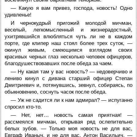
— Какую я вам привез, господа, новость! Одно
удивленье!
И чернокудрый пригожий молодой мичман,
веселый, легкомысленный и жизнерадостный,
ухитрявшийся влюбляться чуть ли не в каждом
порте, где клипер наш стоял более трех суток, —
окинул живым, смеющимся взглядом своих
красивых черных глаз несколько человек офицеров,
благодушествовавших после обеда за чаем.
— Ну какая там у вас новость? — недоверчиво и
лениво кинул с дивана старший офицер Степан
Дмитриевич и, потянувшись, зевнул, собираясь, по
обыкновению, соснуть часок после обеда.
— Уж не садится ли к нам адмирал? — испуганно
спросил кто-то.
— Нет, нет… новость самая приятная! —
рассмеялся мичман, открывая ряд ослепительно
белых зубов. — Только моя новость не для вас,
Евграф Иваныч, и не для вас, Антон Васильич, —