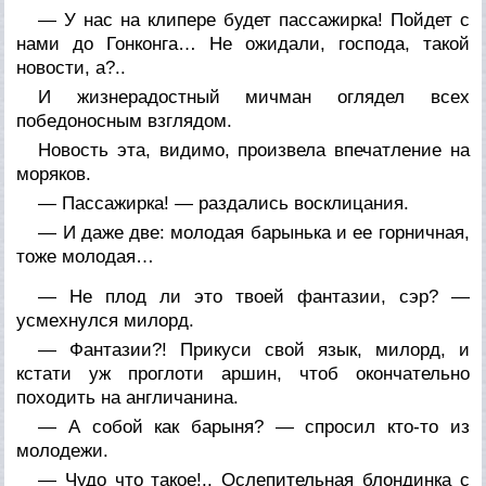
— У нас на клипере будет пассажирка! Пойдет с
нами до Гонконга… Не ожидали, господа, такой
новости, а?..
И жизнерадостный мичман оглядел всех
победоносным взглядом.
Новость эта, видимо, произвела впечатление на
моряков.
— Пассажирка! — раздались восклицания.
— И даже две: молодая барынька и ее горничная,
тоже молодая…
— Не плод ли это твоей фантазии, сэр? —
усмехнулся милорд.
— Фантазии?! Прикуси свой язык, милорд, и
кстати уж проглоти аршин, чтоб окончательно
походить на англичанина.
— А собой как барыня? — спросил кто-то из
молодежи.
— Чудо что такое!.. Ослепительная блондинка с