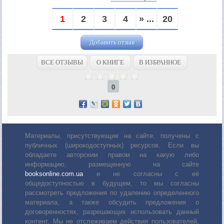
1
2
3
4
» ...
20
Добавить отзыв
ВСЕ ОТЗЫВЫ
О КНИГЕ
В ИЗБРАННОЕ
0
Материалы, присутствующие на сайте, получены с
публичных (широкодоступных) ресурсов. Если вы
обладаете авторским правом на какую либо
информацию, размещенную на сайте
booksonline.com.ua
и не согласны с её
общедоступностью в будущем, то мы согласны
рассмотреть предложения по удалению определенного
материала, а также обсудить предложения о
договоренностях, разрешающих использовать данный
контент. Мы не отслеживаем действия пользователей,