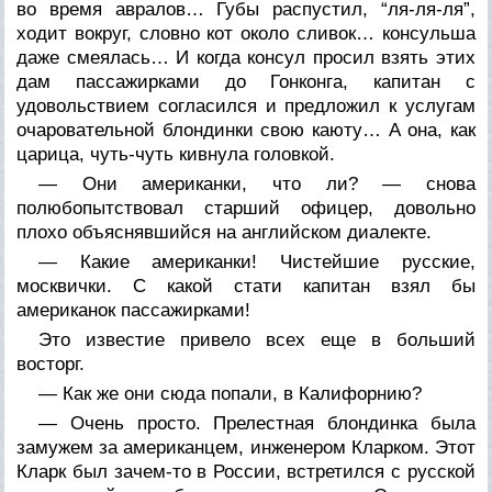
во время авралов… Губы распустил, “ля-ля-ля”,
ходит вокруг, словно кот около сливок… консульша
даже смеялась… И когда консул просил взять этих
дам пассажирками до Гонконга, капитан с
удовольствием согласился и предложил к услугам
очаровательной блондинки свою каюту… А она, как
царица, чуть-чуть кивнула головкой.
— Они американки, что ли? — снова
полюбопытствовал старший офицер, довольно
плохо объяснявшийся на английском диалекте.
— Какие американки! Чистейшие русские,
москвички. С какой стати капитан взял бы
американок пассажирками!
Это известие привело всех еще в больший
восторг.
— Как же они сюда попали, в Калифорнию?
— Очень просто. Прелестная блондинка была
замужем за американцем, инженером Кларком. Этот
Кларк был зачем-то в России, встретился с русской