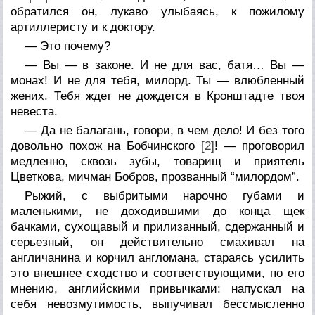
обратился он, лукаво улыбаясь, к пожилому
артиллеристу и к доктору.
— Это почему?
— Вы — в законе. И не для вас, батя… Вы —
монах! И не для тебя, милорд. Ты — влюбленный
жених. Тебя ждет не дождется в Кронштадте твоя
невеста.
— Да не балагань, говори, в чем дело! И без того
довольно похож на Бобчинского
[2]
! — проговорил
медленно, сквозь зубы, товарищ и приятель
Цветкова, мичман Бобров, прозванный “милордом”.
Рыжий, с выбритыми нарочно губами и
маленькими, не доходившими до конца щек
бачками, сухощавый и прилизанный, сдержанный и
серьезный, он действительно смахивал на
англичанина и корчил англомана, стараясь усилить
это внешнее сходство и соответствующими, по его
мнению, английскими привычками: напускал на
себя невозмутимость, выпучивал бессмысленно