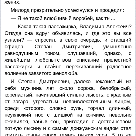
жених.
Милорд презрительно усмехнулся и процедил:
— Я не такой влюбчивый воробей, как ты…
— Какая такая пассажирка, Владимир Алексеич?
Откуда она вдруг объявилась, и где это вы все
узнали? — спросил, в свою очередь, и старший
офицер, Степан Дмитриевич, умышленно
равнодушным тоном, слушавший, однако, с
живейшим любопытством описание прелестной
пассажирки и втайне переживавший радостное
волнение завзятого женолюба.
И Степан Дмитриевич, далеко неказистый из
себя мужчина лет около сорока, белобрысый,
коренастый, начинавший сильно лысеть, с красным
от загара, угреватым, непривлекательным лицом,
среди которого, словно руль, торчал длинный,
неуклюжий нос с шишкой на кончике, невольно
оживился, забыв сон, пригладил с достоинством
потную лысину и с самым донжуанским видом стал
крутить концы своих темно- рыжих усов. В то же