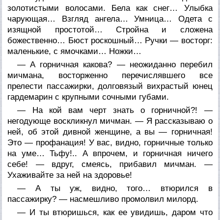
золотистыми волосами. Бела как снег… Улыбка
чарующая… Взгляд ангела… Умница… Одета с
изящной простотой… Стройна и сложена
божественно… Бюст роскошный… Ручки — восторг:
маленькие, с ямочками… Ножки…
— А горничная какова? — неожиданно перебил
мичмана, восторженно перечислявшего все
прелести пассажирки, долговязый вихрастый юнец
гардемарин с крупными сочными губами.
— На кой вам черт знать о горничной?! —
негодующе воскликнул мичман. — Я рассказываю о
ней, об этой дивной женщине, а вы — горничная!
Это — профанация! У вас, видно, горничные только
на уме… Тьфу!.. А впрочем, и горничная ничего
себе! — вдруг, смеясь, прибавил мичман. —
Ухаживайте за ней на здоровье!
— А ты уж, видно, того… втюрился в
пассажирку? — насмешливо промолвил милорд.
— И ты втюришься, как ее увидишь, даром что