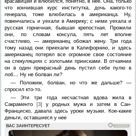
красавицей и влюбился, понятно, в нее. Она, только
что кончившая курс институтка, дочь какого-то
генерала, тоже влюбилась в американца. Ну,
повенчались и уехали в Америку; с ними уехала и
русская горничная, бывшая крепостная. Прожили
они, по словам консула, пять лет вполне
счастливо, — американец обожал жену. Три года
тому назад они приехали в Калифорнию, и здесь
американец потерял все огромное свое состояние
на спекуляциях с золотыми приисками. В отчаянии
он в один прекрасный день пустил себе пулю в
лоб… Ну не болван ли?
— Положим, болван, но что же дальше? —
спросил кто-то.
— Эти три года несчастная вдова жила в
Сакраменто
[3]
у родных мужа и затем в Сан-
Франциско, давала здесь уроки музыки. Кое-какие
деньги, оставшиеся у нее