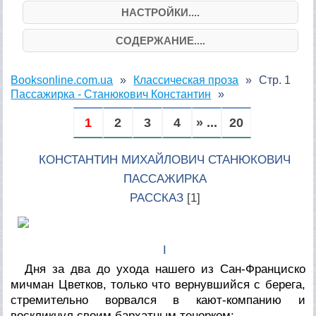
НАСТРОЙКИ....
СОДЕРЖАНИЕ....
Booksonline.com.ua
Классическая проза
Стр. 1
Пассажирка - Станюкович Константин
1
2
3
4
» ...
20
КОНСТАНТИН МИХАЙЛОВИЧ СТАНЮКОВИЧ
ПАССАЖИРКА
РАССКАЗ
[1]
I
Дня за два до ухода нашего из Сан-Франциско
мичман Цветков, только что вернувшийся с берега,
стремительно ворвался в кают-компанию и
воскликнул своим бархатным тенорком: