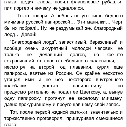
глаза, цедил слова, носил фланелевые рубашки,
пил портер и ничему не удивлялся.
— То-то: говори! А небось не угостишь бедного
мичмана русской папироской… Эти манилки… Черт
бы их побрал!.. Ну, не раздумывай же, благородный
лорд… Давай!
“Благородный лорд”, запасливый, бережливый и
вообще очень аккуратный молодой человек, не
только не делавший долгов, но кое-что
сохранявший от своего небольшого жалованья, —
несмотря на второй год плавания, курил еще
папиросы, взятые из России. Он крайне неохотно
угощал ими и не без некоторого внутреннего
колебания достал папиросницу, но
предусмотрительно не подал ее Цветкову, а, вынув
одну папироску, протянул ее веселому мичману,
давно прокурившему и проугощавшему свой запас.
Тот, после первой жадной затяжки, значительно и
торжественно проговорил, прищуривая смеющиеся
глаза: