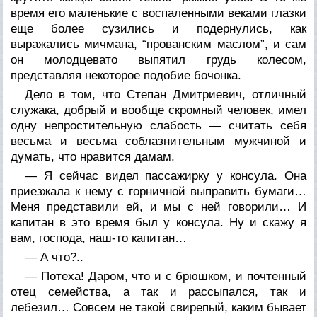
время его маленькие с воспаленными веками глазки
еще более сузились и подернулись, как
выражались мичмана, “прованским маслом”, и сам
он молодцевато выпятил грудь колесом,
представляя некоторое подобие бочонка.
Дело в том, что Степан Дмитриевич, отличный
служака, добрый и вообще скромный человек, имел
одну непростительную слабость — считать себя
весьма и весьма соблазнительным мужчиной и
думать, что нравится дамам.
— Я сейчас видел пассажирку у консула. Она
приезжала к нему с горничной выправить бумаги…
Меня представили ей, и мы с ней говорили… И
капитан в это время был у консула. Ну и скажу я
вам, господа, наш-то капитан…
— А что?..
— Потеха! Даром, что и с брюшком, и почтенный
отец семейства, а так и рассыпался, так и
лебезил… Совсем не такой свирепый, каким бывает