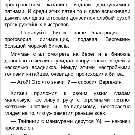
пространством, казались издали движущимися
пятнами. И среди этих пятен то и дело вспыхивали
дымки, вслед за которыми доносился слабый сухой
треск ружейных выстрелов.
— Пожалуйте бинок, ваше благородие! —
проговорил сигнальщик, подавая Вергежину
большой морской бинокль.
Мичман стал смотреть на берег и в бинокль
довольно отчетливо увидал вооруженных людей и
несколько всадников. Между этими нестройными
толпами китайцев, очевидно, происходила битва.
— Атой! Это что значит? — спросил Вергежин.
Китаец приложил к своим узким глазам
маленькую костлявую руку с огромными грязно-
желтыми ногтями и, по-видимому, бесстрастно
глядел на то, что уж заметил раньше всех.
— Тайпинги с манжурами дерутся
[6]
, — наконец
произнес он.