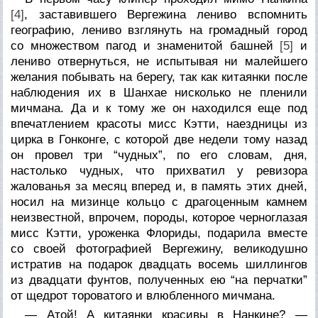
[4]
, заставившего Вергежина лениво вспомнить
географию, лениво взглянуть на громадный город
со множеством пагод и знаменитой башней
[5]
и
лениво отвернуться, не испытывая ни малейшего
желания побывать на берегу, так как китаянки после
наблюдения их в Шанхае нисколько не пленили
мичмана. Да и к тому же он находился еще под
впечатлением красоты мисс Кэтти, наездницы из
цирка в Гонконге, с которой две недели тому назад
он провел три “чудных”, по его словам, дня,
настолько чудных, что прихватил у ревизора
жалованья за месяц вперед и, в память этих дней,
носил на мизинце кольцо с драгоценным камнем
неизвестной, впрочем, породы, которое черноглазая
мисс Кэтти, уроженка Флориды, подарила вместе
со своей фотографией Вергежину, великодушно
истратив на подарок двадцать восемь шиллингов
из двадцати фунтов, полученных ею “на перчатки”
от щедрот тороватого и влюбленного мичмана.
— Атой! А китаянки красивы в Нанкине? —