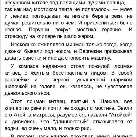
чесучовом кителе под палящими лучами солнца, —
так как над мостиком тента не полагалось, — млел
и лениво поглядывал на низкие берега реки, не
думая решительно ни о чем. И прислониться было
нельзя. Поручни вокруг мостика горячие. И
отовсюду на клипере пышало жаром.
Несколько оживлялся мичман только тогда, когда
джонки бывали под носом, и Вергежин приказывал
давать свистки и иногда стопорить машину.
У компаса недвижно стоял пожилой лоцман
китаец с желтым бесстрастным лицом. В своей
кацавейке и с черной, украшенной шариком
шапочкой на голове, он, казалось, не чувствовал
дьявольского зноя.
Этот лоцман китаец, взятый в Шанхае, вел
клипер по реке и почти не сходил с мостика. Звали
его Атой, а матросы, разумеется, назвали “Атойкой”
и дивились, что “длиннокосый” отказывался от
водки, ел очень мало, и только рис.
В первом часу клипер проходил мимо Нанкина