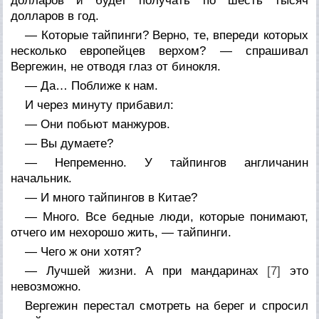
долларов и будет получать по шесть тысяч
долларов в год.
— Которые тайпинги? Верно, те, впереди которых
несколько европейцев верхом? — спрашивал
Вергежин, не отводя глаз от бинокля.
— Да… Поближе к нам.
И через минуту прибавил:
— Они побьют манжуров.
— Вы думаете?
— Непременно. У тайпингов англичанин
начальник.
— И много тайпингов в Китае?
— Много. Все бедные люди, которые понимают,
отчего им нехорошо жить, — тайпинги.
— Чего ж они хотят?
— Лучшей жизни. А при мандаринах
[7]
это
невозможно.
Вергежин перестал смотреть на берег и спросил