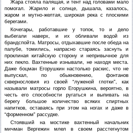
Жара стояла палящая, и тент над головами мало
помогал. Жарило и солнце, дышала, казалось,
жаром и мутно-желтая, широкая река с плоскими
берегами.
Кочегары, работавшие у топок, то и дело
выбегали наверх, и их обливали водой из
брандспойта. Матросы, отдыхавшие после обеда на
палубе, томились, напрасно стараясь заснуть и
проклиная китайскую сторону и непривычное для
них пекло. Вахтенные изнывали, не находя места.
Даже боцман Егорушкин настолько раскис, что не
выпускал, по обыкновению, фонтанов
сквернословия из своей “луженой глотки”, как
называли матросы горло Егорушкина, вероятно, в
честь его способности ругаться и выпивать на
берегу большое количество всяких спиртных
напитков, оставаясь при этом на ногах и даже в
“форменном” рассудке.
Стоявший на мостике вахтенный начальник
мичман Вергежин млел в своем расстегнутом