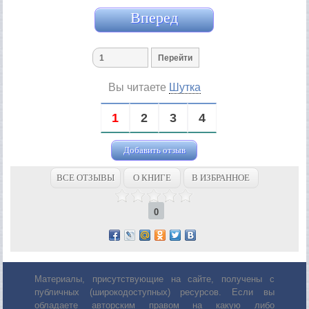
Вперед
Вы читаете
Шутка
1
2
3
4
Добавить отзыв
ВСЕ ОТЗЫВЫ
О КНИГЕ
В ИЗБРАННОЕ
0
Материалы, присутствующие на сайте, получены с
публичных (широкодоступных) ресурсов. Если вы
обладаете авторским правом на какую либо