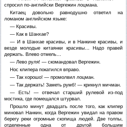
спросил по-английски Вергежин лоцмана.
Китаец довольно равнодушно ответил на
ломаном английском языке:
— Красивы.
— Как в Шанхае?
— И в Шанхае красивы, и в Нанкине красивы, и
везде молодые китаянки красивы… Надо правей
держать. Влево отмель…
— Лево руля! — скомандовал Вергежин.
Нос клипера покатился вправо.
— Так хорошо! — промолвил лоцман.
— Так держать! Заметь румб! — крикнул мичман.
— Есть! — отвечал старший рулевой из-под
мостика, где помещался штурвал.
Прошло минут двадцать после того, как клипер
миновал Нанкин, когда Вергежин увидал на правом
берегу реки огромные скопища людей. Две толпы,
отделенные одна от другой большим