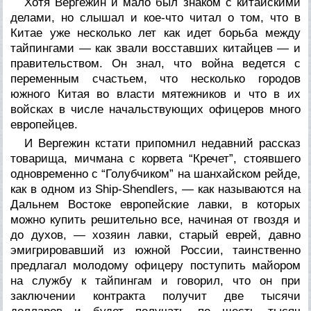
Хотя Вергежин и мало был знаком с китайскими
делами, но слышал и кое-что читал о том, что в
Китае уже несколько лет как идет борьба между
тайпингами — как звали восставших китайцев — и
правительством. Он знал, что война ведется с
переменным счастьем, что несколько городов
южного Китая во власти мятежников и что в их
войсках в числе начальствующих офицеров много
европейцев.
И Вергежин кстати припомнил недавний рассказ
товарища, мичмана с корвета “Кречет”, стоявшего
одновременно с “Голубчиком” на шанхайском рейде,
как в одном из Ship-Shendlers, — как называются на
Дальнем Востоке европейские лавки, в которых
можно купить решительно все, начиная от гвоздя и
до духов, — хозяин лавки, старый еврей, давно
эмигрировавший из южной России, таинственно
предлагал молодому офицеру поступить майором
на службу к тайпингам и говорил, что он при
заключении контракта получит две тысячи