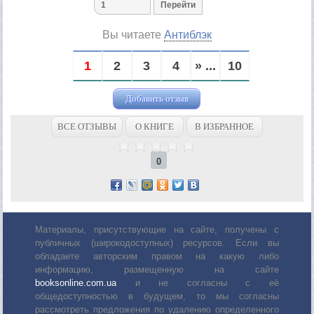
Вы читаете
Антиблэк
1
2
3
4
» ...
10
Добавить отзыв
ВСЕ ОТЗЫВЫ
О КНИГЕ
В ИЗБРАННОЕ
0
Материалы, присутствующие на сайте, получены с
публичных (широкодоступных) ресурсов. Если вы
обладаете авторским правом на какую либо
информацию, размещенную на сайте
booksonline.com.ua
и не согласны с её
общедоступностью в будущем, то мы согласны
рассмотреть предложения по удалению определенного