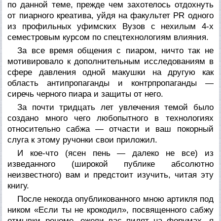
по данной теме, прежде чем захотелось отдохнуть
от пиарного креатива, уйдя на факультет PR одного
из профильных уфимских Вузов с нехилым 4-х
семестровым курсом по спецтехнологиям влияния.
За все время общения с пиаром, ничто так не
мотивировало к дополнительным исследованиям в
сфере давления одной макушки на другую как
область антипропаганды и контрпропаганды —
сиречь черного пиара и защиты от него.
За почти тридцать лет увлечения темой было
создано много чего любопытного в технологиях
относительно сабжа — отчасти и ваш покорный
слуга к этому ручонки свои приложил.
И кое-что (ясен пень — далеко не все) из
изведанного (широкой публике абсолютно
неизвестного) вам и предстоит изучить, читая эту
книгу.
После некогда опубликованного мною артикля под
ником «Если ты не крокодил», посвященного сабжу
отмывки реноме, ежели вас пилят на форумах, я